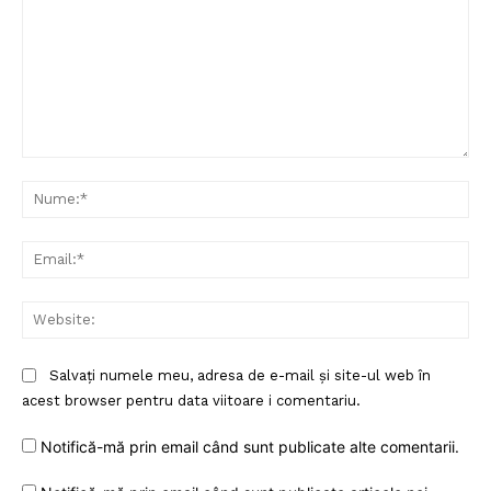
Comentariu:
Nu
Ema
Web
Salvați numele meu, adresa de e-mail și site-ul web în
acest browser pentru data viitoare i comentariu.
Notifică-mă prin email când sunt publicate alte comentarii.