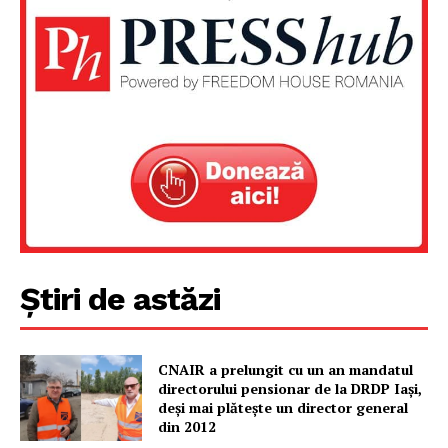
Un proiect
FREEDOM HOUSE ROMÂNIA
PRESShub
Despre noi / Echipa
Știri de astăzi
Proiecte editoriale
Rețea
CNAIR a prelungit cu un an mandatul
Contact
directorului pensionar de la DRDP Iași,
deși mai plătește un director general
din 2012