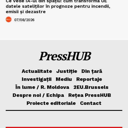
Ce vede IA-ul din spațiu: cum transformă UE
datele sateliților în prognoze pentru incendii,
emisii și dezastre
07/08/2026
PressHUB
Actualitate
Justiție
Din țară
Investigații
Mediu
Reportaje
În lume / R. Moldova
2EU.Brussels
Despre noi / Echipa
Rețea PressHUB
Proiecte editoriale
Contact