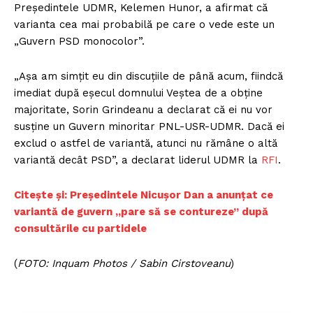
Președintele UDMR, Kelemen Hunor, a afirmat că
varianta cea mai probabilă pe care o vede este un
„Guvern PSD monocolor”.
„Aşa am simţit eu din discuţiile de până acum, fiindcă
imediat după eşecul domnului Veştea de a obţine
majoritate, Sorin Grindeanu a declarat că ei nu vor
susţine un Guvern minoritar PNL-USR-UDMR. Dacă ei
exclud o astfel de variantă, atunci nu rămâne o altă
variantă decât PSD”, a declarat liderul UDMR la
RFI
.
Citește și: Președintele Nicușor Dan a anunțat ce
variantă de guvern „pare să se contureze” după
consultările cu partidele
(
FOTO: Inquam Photos / Sabin Cirstoveanu
)