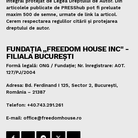
integral protejat de Legea Dreptului de Autor. Din
articolele publicate de PRESShub pot fi preluate
maxim 500 de semne, urmate de link la articol.
Cerem respectarea regulilor citării și protejarea
dreptului de autor.
FUNDAȚIA „FREEDOM HOUSE INC" -
FILIALA BUCUREȘTI
Formă legală: ONG / Fundație; Nr. înregistrare: AOT.
127/PJ/2004
Adresa: Bd. Ferdinand I 125, Sector 2, București,
România – 21387
Telefon: +40.743.291.261
E-mail: office@freedomhouse.ro