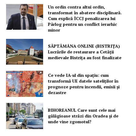
Un ordin contra altui ordin,
transformat în abatere disciplinară.
Cum explică ÎCCJ penalizarea lui
Pârlog pentru un conflict ierarhic
minor
SĂPTĂMÂNA ONLINE (BISTRIȚA)
Lucrările de restaurare a Cetăţii
medievale Bistriţa au fost finalizate
Ce vede IA-ul din spațiu: cum
transformă UE datele sateliților în
prognoze pentru incendii, emisii și
dezastre
BIHOREANUL Care sunt cele mai
gălăgioase străzi din Oradea și de
unde vine zgomotul?