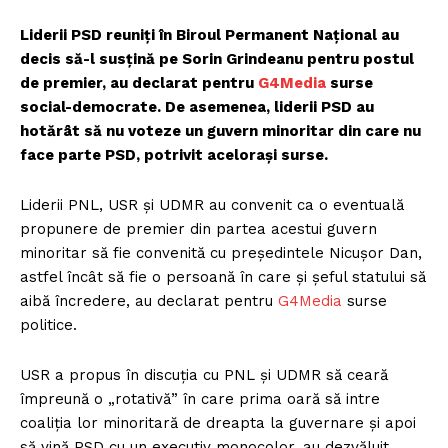
Liderii PSD reuniți în Biroul Permanent Național au
decis să-l susțină pe Sorin Grindeanu pentru postul
de premier, au declarat pentru
G4Media
surse
social-democrate. De asemenea, liderii PSD au
hotărât să nu voteze un guvern minoritar din care nu
face parte PSD, potrivit acelorași surse.
Liderii PNL, USR și UDMR au convenit ca o eventuală
propunere de premier din partea acestui guvern
minoritar să fie convenită cu președintele Nicușor Dan,
astfel încât să fie o persoană în care și șeful statului să
aibă încredere, au declarat pentru
G4Media
surse
politice.
USR a propus în discuția cu PNL și UDMR să ceară
împreună o „rotativă” în care prima oară să intre
coaliția lor minoritară de dreapta la guvernare și apoi
să vină PSD cu un executiv monocolor, au dezvăluit