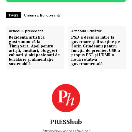
TAGS
Uniunea Europeană
Articolul precedent
Articolul următor
Rezidență artistică
PSD a decis să intre la
gastronomică la
guvernare și îl susține pe
Timișoara. Apel pentru
Sorin Grindeanu pentru
artiști, bucătari, bloggeri
funcția de premier. USR a
culinari și alți pasionați de
propus PNL și UDMR o
bucătărie și alimentație
nouă rotativă
sustenabilă
guvernamentală
PRESShub
https://www.presshub.ro/