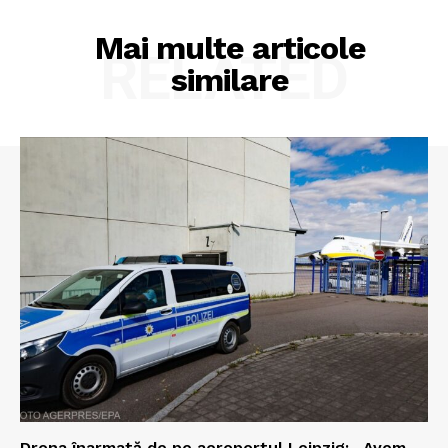
Mai multe articole
RELATED
similare
Drona înarmată de pe aeroportul Leipzig: „Avem