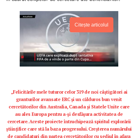
Citește articolul
„Felicitările mele tuturor celor 319 de noi câștigători ai
granturilor avansate ERC și un călduros bun venit
cercetătorilor din Australia, Canada și Statele Unite care
au ales Europa pentru a-și desfășura activitatea de
cercetare. Aceste proiecte întruchipează spiritul explorării
științifice care stă la baza progresului. Creșterea numărului
de candidaturi din partea cercetătorilor cu sediul în afara