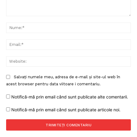
Un proiect
Comentariu:
FREEDOM HOUSE ROMÂNIA
Nu
Ema
PRESShub
Web
Despre noi / Echipa
Salvați numele meu, adresa de e-mail și site-ul web în
Proiecte editoriale
acest browser pentru data viitoare i comentariu.
Rețea
Notifică-mă prin email când sunt publicate alte comentarii.
Contact
Notifică-mă prin email când sunt publicate articole noi.