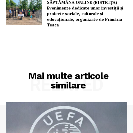
SĂPTĂMÂNA ONLINE (BISTRIȚA)
Evenimente dedicate unor investiții și
proiecte sociale, culturale și
educaționale, organizate de Primăria
Teaca
Mai multe articole
RELATED
similare