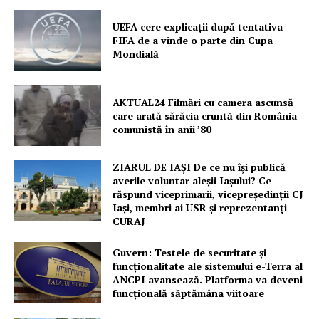
UEFA cere explicații după tentativa
FIFA de a vinde o parte din Cupa
Mondială
AKTUAL24 Filmări cu camera ascunsă
care arată sărăcia cruntă din România
Un proiect
comunistă în anii ’80
FREEDOM HOUSE ROMÂNIA
ZIARUL DE IAȘI De ce nu își publică
averile voluntar aleșii Iașului? Ce
răspund viceprimarii, vicepreședinții CJ
Iași, membri ai USR și reprezentanți
PRESShub
CURAJ
Despre noi / Echipa
Guvern: Testele de securitate și
funcționalitate ale sistemului e-Terra al
Proiecte editoriale
ANCPI avansează. Platforma va deveni
Rețea
funcțională săptămâna viitoare
Contact