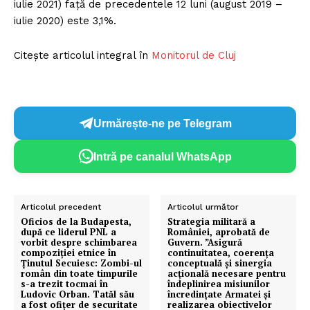
iulie 2021) faţă de precedentele 12 luni (august 2019 –
iulie 2020) este 3,1%.
Citește articolul integral în
Monitorul de Cluj
Urmărește-ne pe Telegram
Intră pe canalul WhatsApp
Articolul precedent
Articolul următor
Oficios de la Budapesta,
Strategia militară a
după ce liderul PNL a
României, aprobată de
vorbit despre schimbarea
Guvern. ”Asigură
compoziției etnice în
continuitatea, coerenţa
Ținutul Secuiesc: Zombi-ul
conceptuală şi sinergia
român din toate timpurile
acţională necesare pentru
s-a trezit tocmai în
îndeplinirea misiunilor
Ludovic Orban. Tatăl său
încredinţate Armatei şi
a fost ofițer de securitate
realizarea obiectivelor