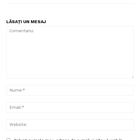
LĂSAȚI UN MESAJ
Comentariu:
Nu
Ema
Web