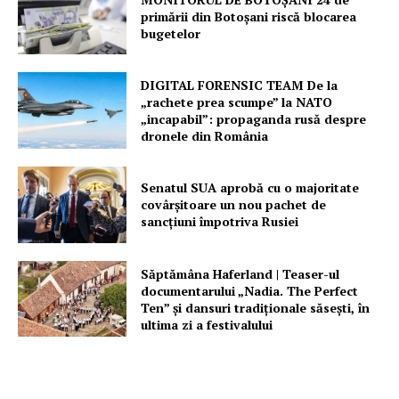
Despre noi / Echipa
primării din Botoșani riscă blocarea
bugetelor
Proiecte editoriale
Rețea
DIGITAL FORENSIC TEAM De la
Contact
„rachete prea scumpe” la NATO
„incapabil”: propaganda rusă despre
dronele din România
Senatul SUA aprobă cu o majoritate
covârșitoare un nou pachet de
sancțiuni împotriva Rusiei
Săptămâna Haferland | Teaser-ul
documentarului „Nadia. The Perfect
Ten” şi dansuri tradiţionale săseşti, în
ultima zi a festivalului