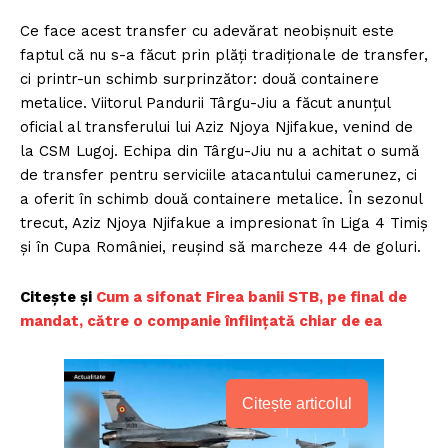
Ce face acest transfer cu adevărat neobișnuit este
faptul că nu s-a făcut prin plăți tradiționale de transfer,
ci printr-un schimb surprinzător: două containere
metalice. Viitorul Pandurii Târgu-Jiu a făcut anunțul
oficial al transferului lui Aziz Njoya Njifakue, venind de
la CSM Lugoj. Echipa din Târgu-Jiu nu a achitat o sumă
de transfer pentru serviciile atacantului camerunez, ci
a oferit în schimb două containere metalice. În sezonul
trecut, Aziz Njoya Njifakue a impresionat în Liga 4 Timiș
și în Cupa României, reușind să marcheze 44 de goluri.
Citește și
Cum a sifonat Firea banii STB, pe final de
mandat, către o companie înființată chiar de ea
Citește articolul