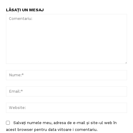
LĂSAȚI UN MESAJ
Comentariu:
Nu
Ema
Web
Salvați numele meu, adresa de e-mail și site-ul web în
acest browser pentru data viitoare i comentariu.