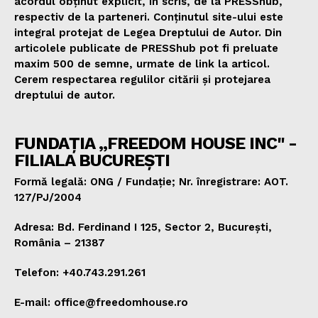
acordul obținut explicit, în scris, de la PRESShub,
respectiv de la parteneri. Conținutul site-ului este
integral protejat de Legea Dreptului de Autor. Din
articolele publicate de PRESShub pot fi preluate
maxim 500 de semne, urmate de link la articol.
Cerem respectarea regulilor citării și protejarea
dreptului de autor.
FUNDAȚIA „FREEDOM HOUSE INC" -
FILIALA BUCUREȘTI
Formă legală: ONG / Fundație; Nr. înregistrare: AOT.
127/PJ/2004
Adresa: Bd. Ferdinand I 125, Sector 2, București,
România – 21387
Telefon: +40.743.291.261
E-mail: office@freedomhouse.ro