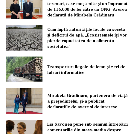
terenuri, case moștenite și un împrumut
de 116.000 de lei către un ONG. Averea
PRESShub
declarată de Mirabela Grădinaru
Despre noi / Echipa
Cum luptă autoritățile locale cu seceta
Proiecte editoriale
și deficitul de apă. „Ecosistemele își vor
pierde capacitatea de a alimenta
Rețea
societatea”
Contact
Transporturi ilegale de lemn și zeci de
falsuri informatice
Mirabela Grădinaru, partenera de viață
a președintelui, și-a publicat
declarațiile de avere și de interese
Lia Savonea pune sub semnul întrebării
comentariile din mass-media despre