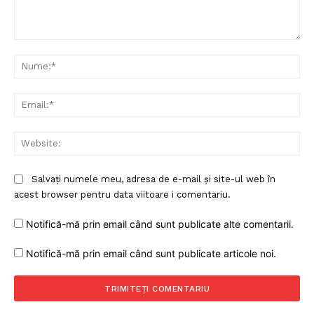
Comentariu:
Nu
Ema
Web
Salvați numele meu, adresa de e-mail și site-ul web în
acest browser pentru data viitoare i comentariu.
Un proiect
FREEDOM HOUSE ROMÂNIA
Notifică-mă prin email când sunt publicate alte comentarii.
Notifică-mă prin email când sunt publicate articole noi.
PRESShub