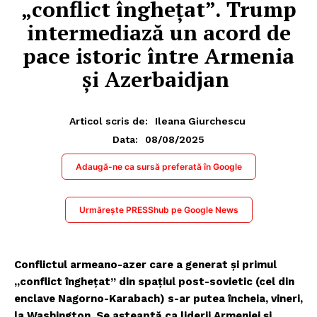
„conflict înghețat”. Trump
intermediază un acord de
pace istoric între Armenia
și Azerbaidjan
Articol scris de:
Ileana Giurchescu
08/08/2025
Data:
Adaugă-ne ca sursă preferată în Google
Urmărește PRESShub pe Google News
Conflictul armeano-azer care a generat și primul
„conflict înghețat” din spațiul post-sovietic (cel din
enclave Nagorno-Karabach) s-ar putea încheia, vineri,
la Washington. Se așteaptă ca liderii Armeniei și