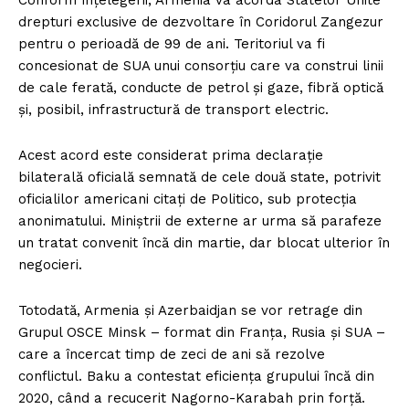
Conform înțelegerii, Armenia va acorda Statelor Unite
drepturi exclusive de dezvoltare în Coridorul Zangezur
pentru o perioadă de 99 de ani. Teritoriul va fi
concesionat de SUA unui consorțiu care va construi linii
de cale ferată, conducte de petrol și gaze, fibră optică
și, posibil, infrastructură de transport electric.
Acest acord este considerat prima declarație
bilaterală oficială semnată de cele două state, potrivit
oficialilor americani citați de Politico, sub protecția
anonimatului. Miniștrii de externe ar urma să parafeze
un tratat convenit încă din martie, dar blocat ulterior în
negocieri.
Totodată, Armenia și Azerbaidjan se vor retrage din
Grupul OSCE Minsk – format din Franța, Rusia și SUA –
care a încercat timp de zeci de ani să rezolve
conflictul. Baku a contestat eficiența grupului încă din
2020, când a recucerit Nagorno-Karabah prin forță.