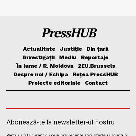
PressHUB
Actualitate
Justiție
Din țară
Investigații
Mediu
Reportaje
În lume / R. Moldova
2EU.Brussels
Despre noi / Echipa
Rețea PressHUB
Proiecte editoriale
Contact
Abonează-te la newsletter-ul nostru
Pentru a fi la curent cu cele mai recente știri, oferte și anunțuri