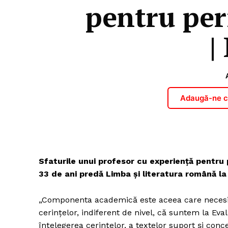
pentru per
|
Adaugă-ne ca
Sfaturile unui profesor cu experiență pentru
33 de ani predă Limba şi literatura română la 
„Componenta academică este aceea care necesită
cerinţelor, indiferent de nivel, că suntem la E
înţelegerea cerinţelor, a textelor suport şi con