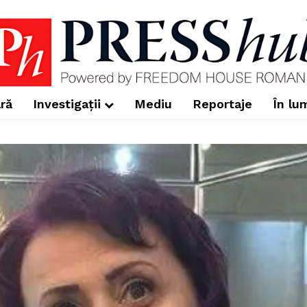
ră
Investigații
Mediu
Reportaje
În lu