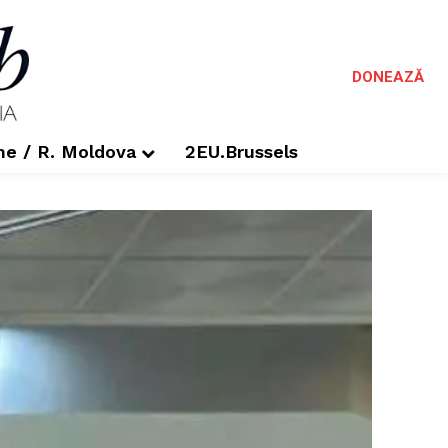
DONEAZĂ
me / R. Moldova
2EU.Brussels