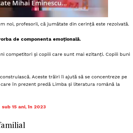
Proiecte editoriale
Rețea
Contact
 noi, profesorii, că jumătate din cerinţă este rezolvată.
iect
 HOUSE
 vorba de componenta emoţională.
NIA
uni competitori şi copiii care sunt mai ezitanţi. Copiii buni
onstruiască. Aceste trăiri îi ajută să se concentreze pe
, care în prezent predă Limba şi literatura română la
 sub 15 ani, în 2023
familial