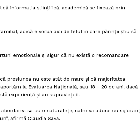
l că informaţia ştiinţifică, academică se fixează prin
ilial, adică e vorba aici de felul în care părinţii ştiu să
urtuni emoţionale şi sigur că nu există o recomandare
r că presiunea nu este atât de mare şi că majoritatea
aportăm la Evaluarea Naţională, sau 18 – 20 de ani, dacă
stă experienţă şi au supravieţuit.
i abordarea sa cu o naturaleţe, calm va aduce cu siguran
un”, afirmă Claudia Sava.