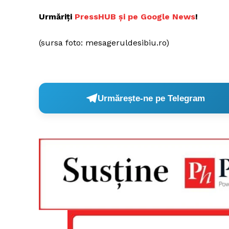
Urmăriți
Pres
sHUB și pe Google News
!
(sursa foto: mesageruldesibiu.ro)
Urmărește-ne pe Telegram