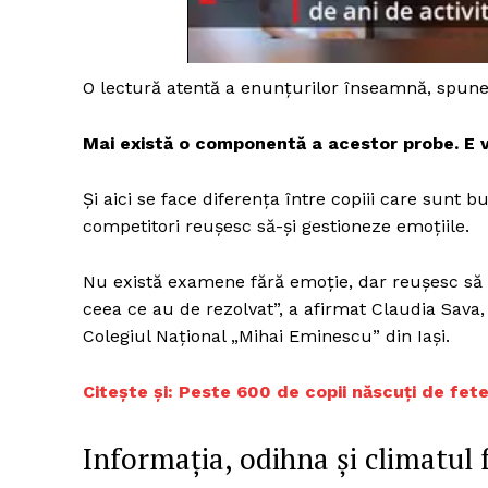
O lectură atentă a enunţurilor înseamnă, spunem
Un pro
FREEDOM
Mai există o componentă a acestor probe. E
ROMÂ
Şi aici se face diferenţa între copiii care sunt b
competitori reuşesc să-şi gestioneze emoţiile.
Nu există examene fără emoţie, dar reuşesc să c
ceea ce au de rezolvat”, a afirmat Claudia Sava
Colegiul Naţional „Mihai Eminescu” din Iaşi.
Citește și:
Peste 600 de copii născuți de fete
Informația, odihna și climatul 