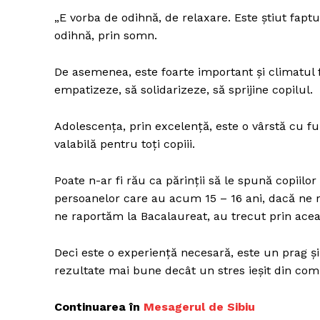
„E vorba de odihnă, de relaxare. Este ştiut faptu
odihnă, prin somn.
De asemenea, este foarte important şi climatul fam
empatizeze, să solidarizeze, să sprijine copilul.
Adolescenţa, prin excelenţă, este o vârstă cu f
valabilă pentru toţi copiii.
Poate n-ar fi rău ca părinţii să le spună copiilo
persoanelor care au acum 15 – 16 ani, dacă ne r
ne raportăm la Bacalaureat, au trecut prin acea
Deci este o experienţă necesară, este un prag ş
rezultate mai bune decât un stres ieşit din com
Continuarea în
Mesagerul de Sibiu