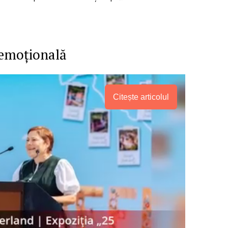
emoțională
Citește articolul
PRESShub
Despre noi / Echipa