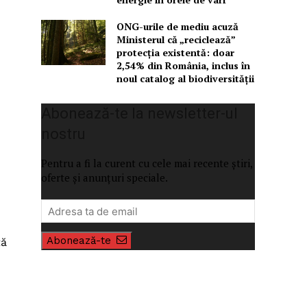
ONG-urile de mediu acuză
Ministerul că „reciclează”
protecția existentă: doar
2,54% din România, inclus în
noul catalog al biodiversității
Abonează-te la newsletter-ul
nostru
Pentru a fi la curent cu cele mai recente știri,
oferte și anunțuri speciale.
Abonează-te
ţă