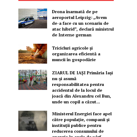
Drona înarmată de pe
aeroportul Leipzig: „Avem
de-a face cu un scenariu de
atac hibrid”, declară ministrul
de Interne german
Tricicluri agricole și
organizarea eficientă a
muncii în gospodărie
ZIARUL DE IAȘI Primăria Iași
nu-și asumă
responsabilitatea pentru
accidentul de la locul de
joacă din Alexandru cel Bun,
unde un copil a căzut...
Ministerul Energiei face apel
către populație, companii și
instituții publice pentru
reducerea consumului de
energie în orele de vârf