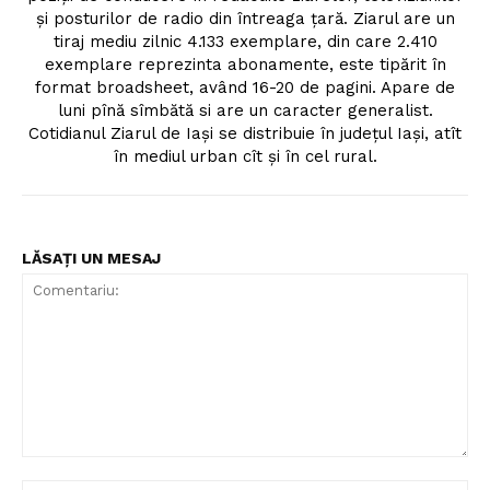
şi posturilor de radio din întreaga ţară. Ziarul are un
tiraj mediu zilnic 4.133 exemplare, din care 2.410
exemplare reprezinta abonamente, este tipărit în
format broadsheet, având 16-20 de pagini. Apare de
luni pînă sîmbătă si are un caracter generalist.
Cotidianul Ziarul de Iaşi se distribuie în judeţul Iaşi, atît
în mediul urban cît şi în cel rural.
LĂSAȚI UN MESAJ
Comentariu: