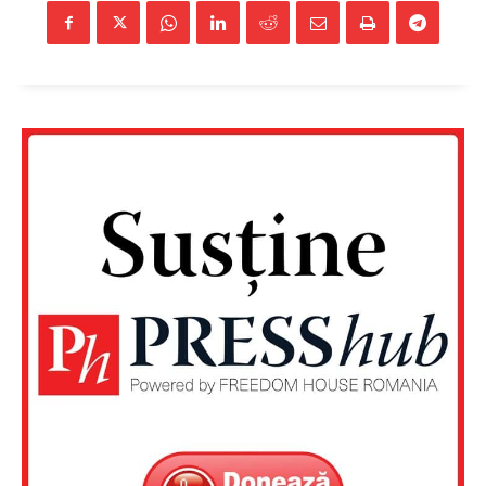
Un proiect
FREEDOM HOUSE ROMÂNIA
PRESShub
Despre noi / Echipa
Proiecte editoriale