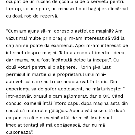
ocupat de un rucsac de școală și de o servietă pentru
laptop, iar în spate, un minuscul portbagaj era încărcat
cu două roți de rezervă.
“Cum am ajuns să-mi doresc o astfel de mașină? Am
văzut mai multe prin oraș și m-am interesat să văd la
câți ani se poate da examenul. Apoi m-am interesat pe
internet despre mașini. Tata a acceptat imediat ideea,
dar mama nu a fost încântată deloc la început”. Cu
două voturi pentru și o abținere, Florin și-a luat
permisul în martie și e proprietarul unui mini-
autovehicul care nu trece neobservat în trafic. Din
experiența sa de șofer adolescent, ne mărturisește: “
Într-adevăr, orașul e cam aglomerat, dar e OK. Când
conduc, oamenii întâi întorc capul după mașina asta din
cauză că motorul e gălăgios. Apoi o văd și se uită după
ea pentru că e o mașină atât de mică. Mulți sunt
imediat tentați să mă depășească, dar nu mă
claxonează”.