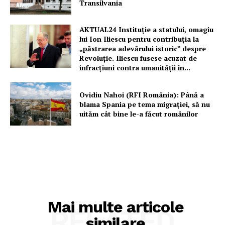
Transilvania
AKTUAL24 Instituție a statului, omagiu
lui Ion Iliescu pentru contribuția la
„păstrarea adevărului istoric” despre
Revoluție. Iliescu fusese acuzat de
infracțiuni contra umanității în...
Ovidiu Nahoi (RFI România): Până a
blama Spania pe tema migrației, să nu
uităm cât bine le-a făcut românilor
Mai multe articole
RELATED
similare