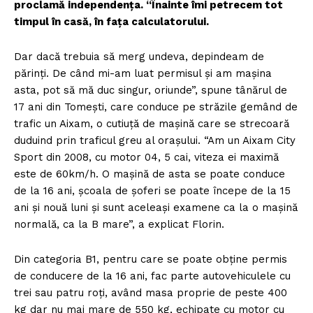
proclamă independența. “Înainte îmi petrecem tot
timpul în casă, în fața calculatorului.
Dar dacă trebuia să merg undeva, depindeam de
părinți. De când mi-am luat permisul și am mașina
asta, pot să mă duc singur, oriunde”, spune tânărul de
17 ani din Tomești, care conduce pe străzile gemând de
trafic un Aixam, o cutiuță de mașină care se strecoară
duduind prin traficul greu al orașului. “Am un Aixam City
Sport din 2008, cu motor 04, 5 cai, viteza ei maximă
este de 60km/h. O mașină de asta se poate conduce
de la 16 ani, școala de șoferi se poate începe de la 15
ani și nouă luni și sunt aceleași examene ca la o mașină
normală, ca la B mare”, a explicat Florin.
Din categoria B1, pentru care se poate obține permis
de conducere de la 16 ani, fac parte autovehiculele cu
trei sau patru roți, având masa proprie de peste 400
kg dar nu mai mare de 550 kg, echipate cu motor cu