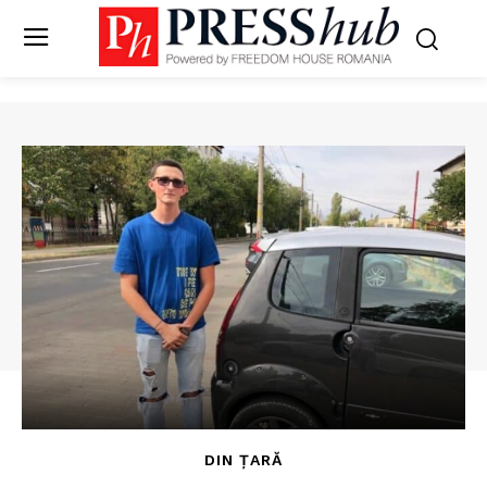
DIN ȚARĂ