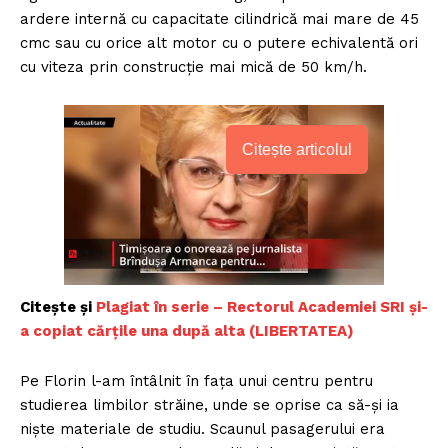
ardere internă cu capacitate cilindrică mai mare de 45
cmc sau cu orice alt motor cu o putere echivalentă ori
cu viteza prin construcție mai mică de 50 km/h.
Citește articolul
Citește și
Plagiat în serie – Rectorul Academiei SRI și-
a copiat cărțile una după alta (LIBERTATEA)
Pe Florin l-am întâlnit în fața unui centru pentru
studierea limbilor străine, unde se oprise ca să-și ia
niște materiale de studiu. Scaunul pasagerului era