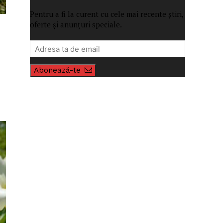
Pentru a fi la curent cu cele mai recente știri,
oferte și anunțuri speciale.
Abonează-te