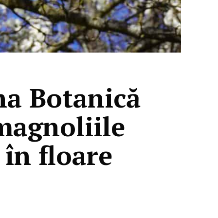
na Botanică
magnoliile
 în floare