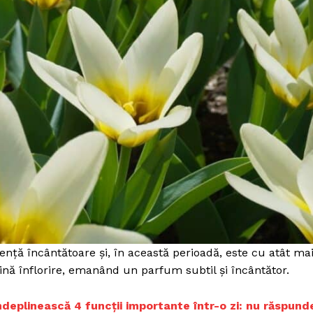
ență încântătoare și, în această perioadă, este cu atât ma
ină înflorire, emanând un parfum subtil și încântător.
îndeplinească 4 funcții importante într-o zi: nu răspund