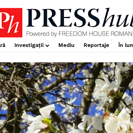
ră
Investigații
Mediu
Reportaje
În lu