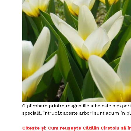
O plimbare printre magnoliile albe este o experi
specială, întrucât aceste arbori sunt acum în pl
C
itește și: Cum reușește Cătălin Cîrstoiu să 