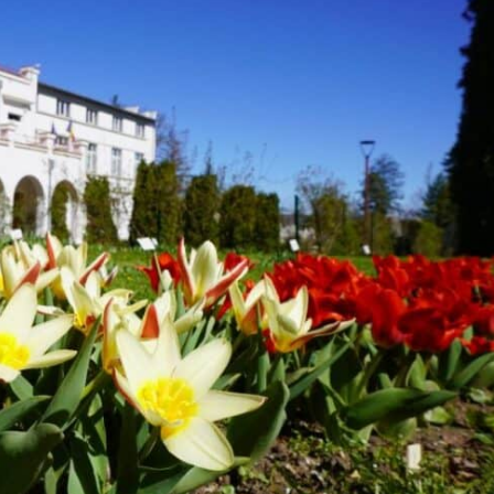
Proiecte editoriale
Rețea
Contact
iect
 HOUSE
NIA