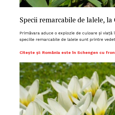
Specii remarcabile de lalele, l
Primăvara aduce o explozie de culoare și viață î
speciile remarcabile de lalele sunt printre vede
C
itește și: România este în Schengen cu fron