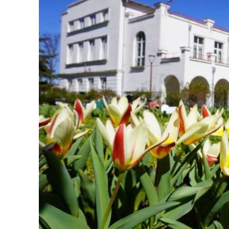
Un pro
FREEDOM
ROMÂ