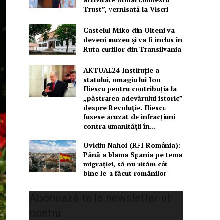
Trust”, vernisată la Viscri
Castelul Miko din Olteni va
deveni muzeu şi va fi inclus în
Ruta curiilor din Transilvania
AKTUAL24 Instituție a
statului, omagiu lui Ion
Iliescu pentru contribuția la
„păstrarea adevărului istoric”
despre Revoluție. Iliescu
fusese acuzat de infracțiuni
contra umanității în...
Ovidiu Nahoi (RFI România):
Până a blama Spania pe tema
migrației, să nu uităm cât
bine le-a făcut românilor
Abonează-te la newsletter-ul
nostru