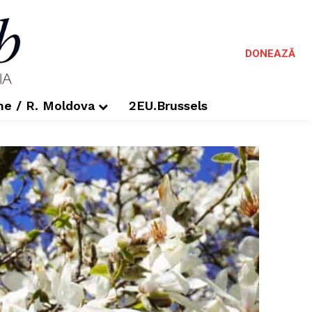
DONEAZĂ
me / R. Moldova
2EU.Brussels