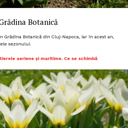
a Grădina Botanică
n Grădina Botanică din Cluj-Napoca, iar în acest an,
tele sezonului.
tierele aeriene și maritime. Ce se schimbă