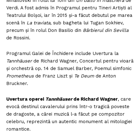
Mihailovski în rolul lui Tom din
Un ballo in maschera
de
Verdi. A fost admis în Programul pentru Tineri Artiști al
Teatrului Bolșoi, iar în 2015 și-a făcut debutul pe marea
scenă în
La traviata
, sub bagheta lui Tugan Sokhiev,
precum și în rolul Don Basilio din
Bărbierul din Sevilla
de Rossini.
Programul Galei de Închidere include Uvertura la
Tannhäuser
de Richard Wagner, Concertul pentru vioară
și orchestră op. 14 de Samuel Barber, Poemul simfonic
Prometheus
de Franz Liszt și
Te Deum
de Anton
Bruckner.
Uvertura operei
Tannhäuser
de Richard Wagner
, care
evocă destinul cavalerului prins într-o tragică poveste
de dragoste, a cărei muzică l-a făcut pe compozitor
celebru, reprezintă un autentic monument al mitologiei
romantice.