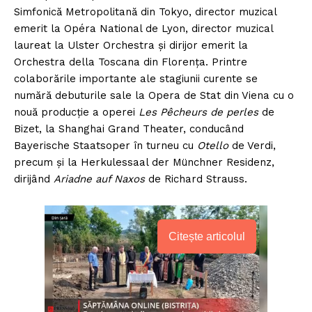
Simfonică Metropolitană din Tokyo, director muzical
emerit la Opéra National de Lyon, director muzical
laureat la Ulster Orchestra și dirijor emerit la
Orchestra della Toscana din Florența. Printre
colaborările importante ale stagiunii curente se
numără debuturile sale la Opera de Stat din Viena cu o
nouă producție a operei
Les Pêcheurs de perles
de
Bizet, la Shanghai Grand Theater, conducând
Bayerische Staatsoper în turneu cu
Otello
de Verdi,
precum și la Herkulessaal der Münchner Residenz,
dirijând
Ariadne auf Naxos
de Richard Strauss.
Citește articolul