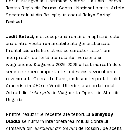
Berlin, Klangvokal Dortmund, Victoria Hall din Geneva,
Teatro Regio din Parma, Centrul Național pentru Artele
Spectacolului din Beijing și în cadrul Tokyo Spring
Festival.
Judit Kutasi
, mezzosoprană româno-maghiară, este
una dintre vocile remarcabile ale generației sale.
Profilul său artistic distinct se caracterizează prin
interpretări de forță ale rolurilor verdiene și
wagneriene. Stagiunea 2025-2026 a fost marcată de o
serie de repere importante: a deschis sezonul prin
revenirea la Opera din Paris, unde a interpretat rolul
Amneris din
Aida
de Verdi. Ulterior, a abordat rolul
Ortrud din
Lohengrin
de Wagner la Opera de Stat din
Ungaria.
Printre realizările recente ale tenorului
Sunnyboy
Dladla
se numără interpretarea rolului Contelui
Almaviva din
Bărbierul din Sevilla
de Rossini, pe scena