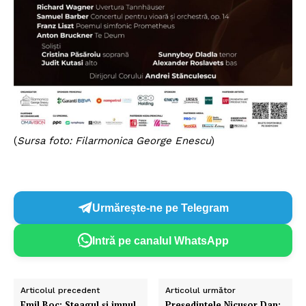
(
Sursa foto: Filarmonica George Enescu
)
Urmărește-ne pe Telegram
Intră pe canalul WhatsApp
Articolul precedent
Articolul următor
Emil Boc: Steagul şi imnul
Președintele Nicuşor Dan: