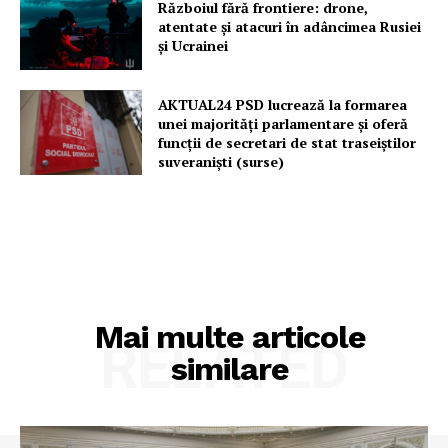
Războiul fără frontiere: drone,
atentate și atacuri în adâncimea Rusiei
și Ucrainei
AKTUAL24 PSD lucrează la formarea
unei majorităţi parlamentare și oferă
funcții de secretari de stat traseiștilor
suveraniști (surse)
Mai multe articole
RELATED
similare