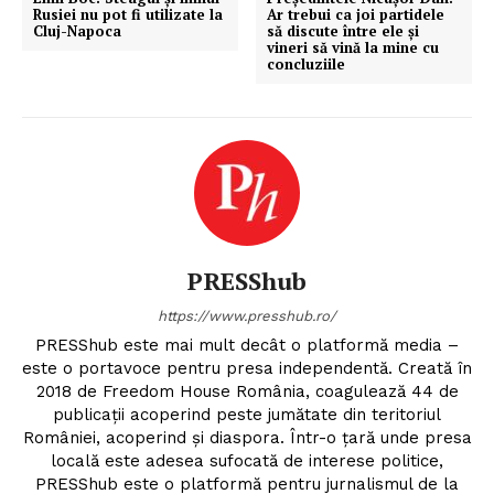
Rusiei nu pot fi utilizate la
Ar trebui ca joi partidele
Cluj-Napoca
să discute între ele şi
vineri să vină la mine cu
concluziile
Un proiect
FREEDOM HOUSE ROMÂNIA
PRESShub
https://www.presshub.ro/
PRESShub este mai mult decât o platformă media –
PRESShub
este o portavoce pentru presa independentă. Creată în
2018 de Freedom House România, coagulează 44 de
Despre noi / Echipa
publicații acoperind peste jumătate din teritoriul
României, acoperind și diaspora. Într-o țară unde presa
Proiecte editoriale
locală este adesea sufocată de interese politice,
Rețea
PRESShub este o platformă pentru jurnalismul de la