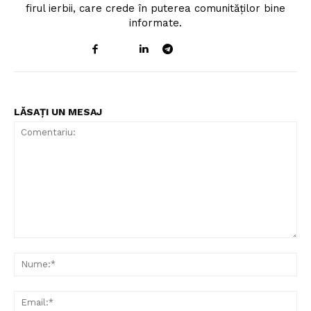
Contact
firul ierbii, care crede în puterea comunităților bine
informate.
LĂSAȚI UN MESAJ
Comentariu:
Nu
Ema