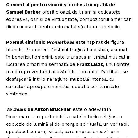
Concertul pentru vioară și orchestră op. 14 de
Samuel Barber
oferă o oază de lirism și delicatețe
expresivă, dar și de virtuozitate, compozitorul american
fiind cunoscut pentru minunatul său talent melodic.
Poemul simfonic
Prometheus
esteinspirat de figura
titanului Prometeu. Destinul tragic al acestuia, asumat
în beneficiul omenirii, este transpus în limbaj muzical în
lucrarea omonimă semnată de
Franz Liszt
, unul dintre
marii reprezentanți ai avântului romantic. Partitura se
desfășoară într-o narațiune muzicală intensă, cu
caracter aproape cinematic, specific scriiturii sale
simfonice.
Te Deum
de Anton Bruckner
este o adevărată
încoronare a repertoriului vocal-simfonic religios, o
explozie de lumină și de energie spirituală, un veritabil
spectacol sonor și vizual, care impresionează prin