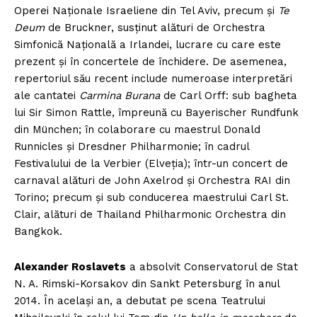
Operei Naționale Israeliene din Tel Aviv, precum și
Te
Deum
de Bruckner, susținut alături de Orchestra
Simfonică Națională a Irlandei, lucrare cu care este
prezent și în concertele de închidere. De asemenea,
repertoriul său recent include numeroase interpretări
ale cantatei
Carmina Burana
de Carl Orff: sub bagheta
lui Sir Simon Rattle, împreună cu Bayerischer Rundfunk
din München; în colaborare cu maestrul Donald
Runnicles și Dresdner Philharmonie; în cadrul
Festivalului de la Verbier (Elveția); într-un concert de
carnaval alături de John Axelrod și Orchestra RAI din
Torino; precum și sub conducerea maestrului Carl St.
Clair, alături de Thailand Philharmonic Orchestra din
Bangkok.
Alexander Roslavets
a absolvit Conservatorul de Stat
N. A. Rimski-Korsakov din Sankt Petersburg în anul
2014. În același an, a debutat pe scena Teatrului