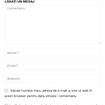
LĂSAȚI UN MESAJ
Comentariu:
Nu
Ema
Web
Salvați numele meu, adresa de e-mail și site-ul web în
acest browser pentru data viitoare i comentariu.