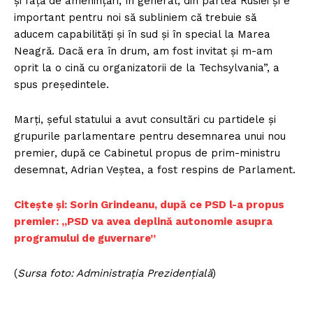
şi faţă de ameninţări, în general, din partea Rusiei şi e
important pentru noi să subliniem că trebuie să
aducem capabilităţi şi în sud şi în special la Marea
Neagră. Dacă era în drum, am fost invitat şi m-am
oprit la o cină cu organizatorii de la Techsylvania”, a
spus preşedintele.
Marţi, şeful statului a avut consultări cu partidele şi
grupurile parlamentare pentru desemnarea unui nou
premier, după ce Cabinetul propus de prim-ministru
desemnat, Adrian Veştea, a fost respins de Parlament.
Citește și: Sorin Grindeanu, după ce PSD l-a propus
premier: „PSD va avea deplină autonomie asupra
programului de guvernare”
(
Sursa foto: Administrația Prezidențială
)