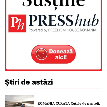
Un proiect
FREEDOM HOUSE ROMÂNIA
PRESShub
Despre noi / Echipa
Proiecte editoriale
Știri de astăzi
Rețea
Contact
ROMÂNIA CURATĂ Cutiile de pantofi,