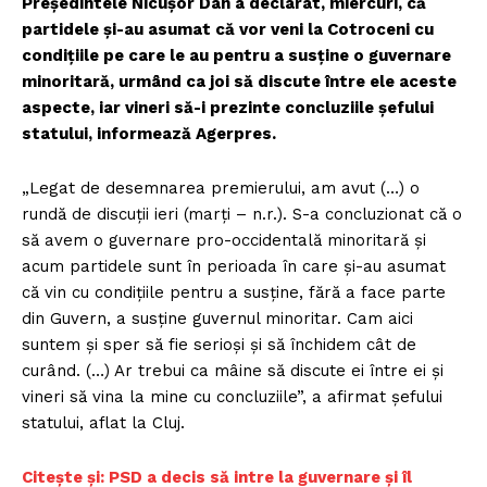
Preşedintele Nicuşor Dan a declarat, miercuri, că
partidele şi-au asumat că vor veni la Cotroceni cu
condiţiile pe care le au pentru a susţine o guvernare
minoritară, urmând ca joi să discute între ele aceste
aspecte, iar vineri să-i prezinte concluziile şefului
statului, informează Agerpres.
„Legat de desemnarea premierului, am avut (…) o
rundă de discuţii ieri (marţi – n.r.). S-a concluzionat că o
să avem o guvernare pro-occidentală minoritară şi
acum partidele sunt în perioada în care şi-au asumat
că vin cu condiţiile pentru a susţine, fără a face parte
din Guvern, a susţine guvernul minoritar. Cam aici
suntem şi sper să fie serioşi şi să închidem cât de
curând. (…) Ar trebui ca mâine să discute ei între ei şi
vineri să vina la mine cu concluziile”, a afirmat şefului
statului, aflat la Cluj.
Citește și: PSD a decis să intre la guvernare și îl