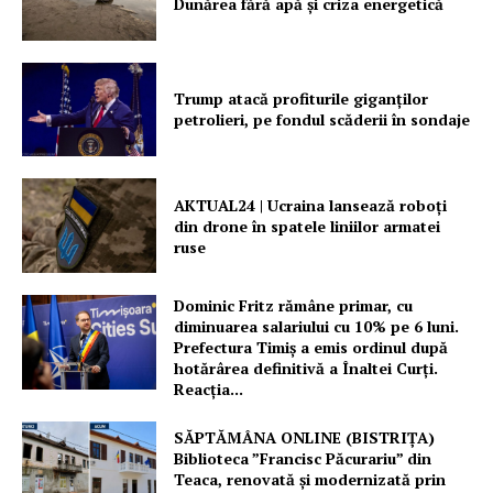
Dunărea fără apă și criza energetică
Trump atacă profiturile giganților
petrolieri, pe fondul scăderii în sondaje
AKTUAL24 | Ucraina lansează roboți
din drone în spatele liniilor armatei
ruse
Dominic Fritz rămâne primar, cu
diminuarea salariului cu 10% pe 6 luni.
Prefectura Timiș a emis ordinul după
hotărârea definitivă a Înaltei Curți.
Reacția...
SĂPTĂMÂNA ONLINE (BISTRIȚA)
Biblioteca ”Francisc Păcurariu” din
Teaca, renovată și modernizată prin