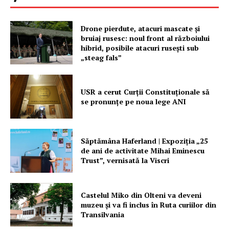
Drone pierdute, atacuri mascate și
bruiaj rusesc: noul front al războiului
hibrid, posibile atacuri rusești sub
„steag fals”
USR a cerut Curții Constituționale să
se pronunțe pe noua lege ANI
Săptămâna Haferland | Expoziţia „25
de ani de activitate Mihai Eminescu
Trust”, vernisată la Viscri
Un proiect
Castelul Miko din Olteni va deveni
muzeu şi va fi inclus în Ruta curiilor din
FREEDOM HOUSE ROMÂNIA
Transilvania