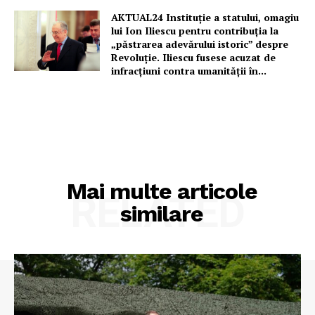
AKTUAL24 Instituție a statului, omagiu
lui Ion Iliescu pentru contribuția la
PRESShub
„păstrarea adevărului istoric” despre
Revoluție. Iliescu fusese acuzat de
infracțiuni contra umanității în...
Despre noi / Echipa
Proiecte editoriale
Rețea
Contact
Mai multe articole
RELATED
similare