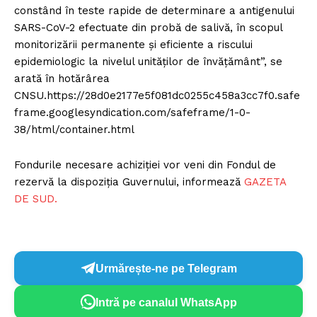
constând în teste rapide de determinare a antigenului
SARS-CoV-2 efectuate din probă de salivă, în scopul
monitorizării permanente și eficiente a riscului
epidemiologic la nivelul unităților de învățământ”, se
arată în hotărârea
CNSU.https://28d0e2177e5f081dc0255c458a3cc7f0.safe
frame.googlesyndication.com/safeframe/1-0-
38/html/container.html
Fondurile necesare achiziției vor veni din Fondul de
rezervă la dispoziția Guvernului, informează
GAZETA
DE SUD.
Urmărește-ne pe Telegram
Intră pe canalul WhatsApp