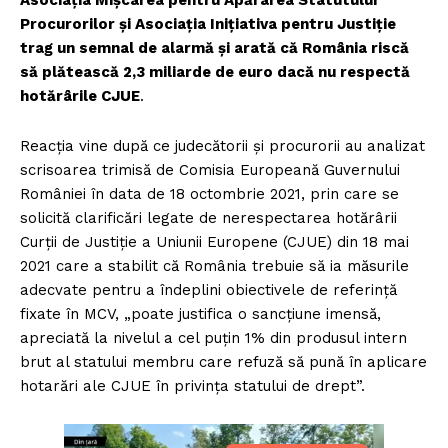
Procurorilor și Asociația Inițiativa pentru Justiție
trag un semnal de alarmă și arată că România riscă
să plătească 2,3 miliarde de euro dacă nu respectă
hotărârile CJUE
.
Reacția vine după ce judecătorii și procurorii au analizat
scrisoarea trimisă de Comisia Europeană Guvernului
României în data de 18 octombrie 2021, prin care se
solicită clarificări legate de nerespectarea hotărârii
Curții de Justiție a Uniunii Europene (CJUE) din 18 mai
2021 care a stabilit că România trebuie să ia măsurile
adecvate pentru a îndeplini obiectivele de referință
fixate în MCV, „poate justifica o sancțiune imensă,
apreciată la nivelul a cel puțin 1% din produsul intern
brut al statului membru care refuză să pună în aplicare
hotarări ale CJUE în privința statului de drept”.