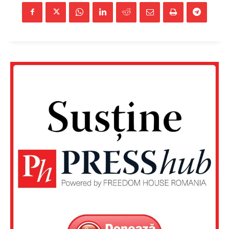
Un proiect
FREEDOM HOUSE ROMÂNIA
PRESShub
Despre noi / Echipa