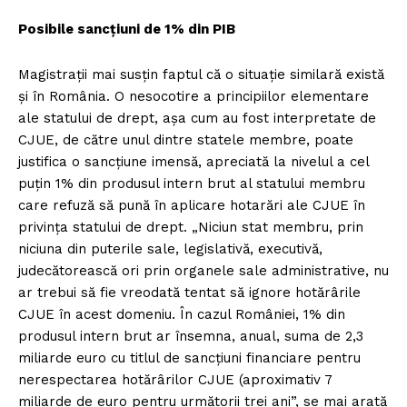
Posibile sancțiuni de 1% din PIB
Magistrații mai susțin faptul că o situație similară există
și în România. O nesocotire a principiilor elementare
ale statului de drept, așa cum au fost interpretate de
CJUE, de către unul dintre statele membre, poate
justifica o sancțiune imensă, apreciată la nivelul a cel
puțin 1% din produsul intern brut al statului membru
care refuză să pună în aplicare hotarări ale CJUE în
privința statului de drept. „Niciun stat membru, prin
niciuna din puterile sale, legislativă, executivă,
judecătorească ori prin organele sale administrative, nu
ar trebui să fie vreodată tentat să ignore hotărârile
CJUE în acest domeniu. În cazul României, 1% din
produsul intern brut ar însemna, anual, suma de 2,3
miliarde euro cu titlul de sancțiuni financiare pentru
nerespectarea hotărârilor CJUE (aproximativ 7
miliarde de euro pentru următorii trei ani”, se mai arată