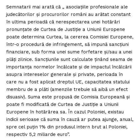
Semnatarii mai arată că „ asociațiile profesionale ale
judecătorilor și procurorilor români au arătat constant
în ultima perioadă că nerespectarea unei hotărâri
pronunțate de Curtea de Justiție a Uniunii Europene
poate determina Curtea, la cererea Comisiei Europene,
într-o procedură de infringement, să impună sancțiuni
financiare, sub forma unei sume forfetare și/sau a unei
plăți zilnice. Sancțiunile sunt calculate ținând seama de
importanța normelor încălcate și de impactul încălcării
asupra intereselor generale și private, perioada în
care nu a fost aplicat dreptul UE, capacitatea statului
membru de a plăti (amenzile trebuie să aibă un efect
disuasiv). Suma este propusă de Comisia Europeană și
poate fi modificată de Curtea de Justiție a Uniunii
Europene în hotărârea sa. În cazul Poloniei, existau
indicii serioase că suma în cauză ar putea ajunge, anual,
spre cel puțin 1% din produsul intern brut al Poloniei,
respectiv 5,2 miliarde euro”.