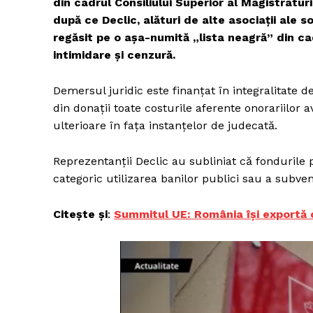
din cadrul Consiliului Superior al Magistratur
după ce Declic, alături de alte asociații ale soci
regăsit pe o așa-numită „lista neagră” din cad
intimidare și cenzură.
Demersul juridic este finanțat în integralitate 
din donații toate costurile aferente onorariilor av
ulterioare în fața instanțelor de judecată.
Reprezentanții Declic au subliniat că fondurile p
categoric utilizarea banilor publici sau a subvenț
Citește și
:
Summitul UE: România își exportă cr