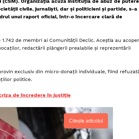
ii (CSM). Organizația acuză instituția de abuz de putere
etății civile, jurnaliști, dar și politicieni și partide, s-a
rul unui raport oficial, într-o încercare clară de
de 1.742 de membri ai Comunității Declic. Aceștia au acoper
ocaților, redactării plângerii prealabile și reprezentării
rovin exclusiv din micro-donații individuale, fiind refuzat
iilor politice.
iza de încredere în justiție
Citește articolul