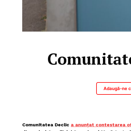
Comunitate
Adaugă-ne ca
Comunitatea Declic
a anunțat contestarea of