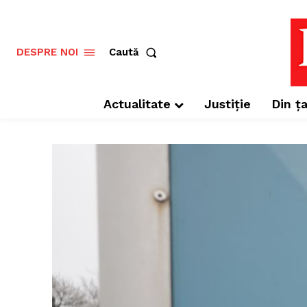
Caută
DESPRE NOI
Actualitate
Justiție
Din ța