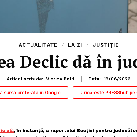
ACTUALITATE
LA ZI
JUSTIȚIE
a Declic dă în j
Articol scris de:
Viorica Bold
Data:
19/06/2026
 sursă preferată în Google
Urmărește PRESShub pe
icială
, în instanță, a raportului Secției pentru judecător