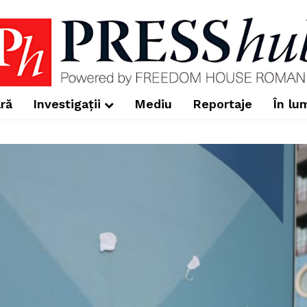
ră
Investigații
Mediu
Reportaje
În lu