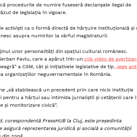
t că procedurile de numire fuseseră declanșate ilegal de
zut de legislația în vigoare.
de activiști ca o formă directă de hărțuire instituțională și 
nesc asupra numirilor la vârful magistraturii.
jinul unor personalități din spațiul cultural românesc.
Șerban Pavlu, care a apărut într-un
clip video de avertizar
 neagră” a CSM, cât și inițiativele legislative de tip
„lege ant
tea organizațiilor neguvernamentale în România.
e „să stabilească un precedent prin care nicio instituție
pentru a hărțui sau intimida jurnaliștii și cetățenii care î
 și monitorizare civică”.
old, corespondentă PressHUB la Cluj, este președinta
 asigură reprezentarea juridică și socială a comunității
 din zonă.