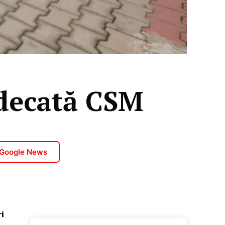
udecată CSM
 Google News
i