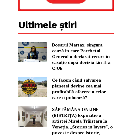
Ultimele știri
Dosarul Martax, singura
cauză în care Parchetul
General a declarat recurs în
casație după decizia Lin II a
CJUE
Ce facem când salvarea
planetei devine cea mai
profitabilă afacere a celor
care o poluează?
SĂPTĂMÂNA ONLINE
(BISTRIȚA) Expoziție a
artistei Mirela Trăistaru la
Veneția. „Stories in layers”, o
poveste despre istorie,