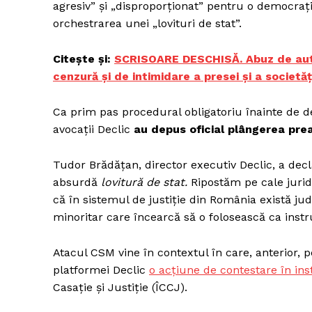
agresiv” și „disproporționat” pentru o democra
orchestrarea unei „lovituri de stat”.
Citește și:
SCRISOARE DESCHISĂ. Abuz de autor
Un pro
cenzură și de intimidare a presei și a societă
FREEDOM
ROMÂ
Ca prim pas procedural obligatoriu înainte de de
avocații Declic
au depus oficial plângerea prea
Tudor Brădățan, director executiv Declic, a decla
absurdă
lovitură de stat.
Ripostăm pe cale jurid
că în sistemul de justiție din România există ju
minoritar care încearcă să o folosească ca inst
Atacul CSM vine în contextul în care, anterior, 
platformei Declic
o acțiune de contestare în ins
Casație și Justiție (ÎCCJ).