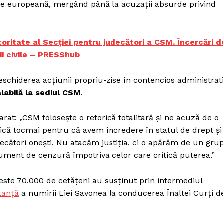
ție europeană, mergând până la acuzații absurde privind
Proiecte editoriale
Rețea
Contact
itate al Secției pentru judecători a CSM. Încercări d
iect
ții civile – PRESShub
 HOUSE
NIA
schiderea acțiunii propriu-zise în contencios administrati
labilă la sediul CSM
.
rat: „CSM folosește o retorică totalitară și ne acuză de o
ică tocmai pentru că avem încredere în statul de drept și
decători onești. Nu atacăm justiția, ci o apărăm de un gru
rument de cenzură împotriva celor care critică puterea.”
peste 70.000 de cetățeni au susținut prin intermediul
tanță
a numirii Liei Savonea la conducerea Înaltei Curți d