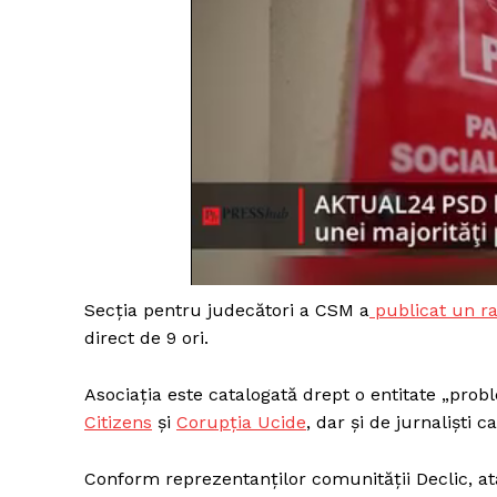
Secția pentru judecători a CSM a
publicat un r
direct de 9 ori.
Asociația este catalogată drept o entitate „prob
Citizens
și
Corupția Ucide
, dar și de jurnaliști c
Conform reprezentanților comunității Declic, a