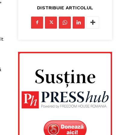
,
DISTRIBUIE ARTICOLUL
it
ă