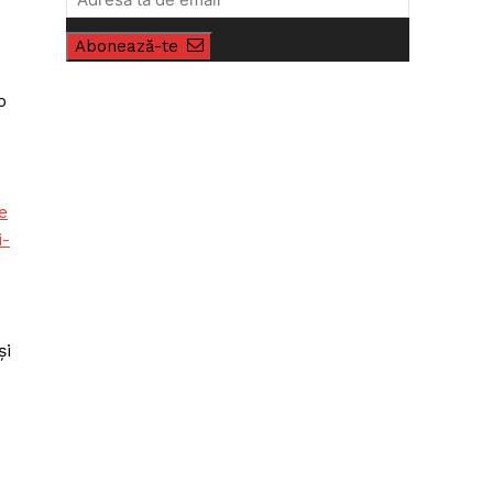
Abonează-te
o
e
i-
și