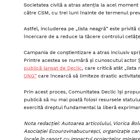
Societatea civilă a atras atenția la acel momen
către CSM, cu trei luni înainte de termenul prevă
Astfel, includerea pe „lista neagră” este privită 
încercare de a reduce la tăcere controlul cetățe
Campania de conștientizare a atras inclusiv spri
Printre acestea se numără și cunoscutul actor 
publică lansat de Declic
, care critică atât „lista
ONG”
care încearcă să limiteze drastic activita
Prin acest proces, Comunitatea Declic își propun
publică să nu mai poată folosi resursele statului 
exercită dreptul fundamental la liberă exprimare
Nota redacției: Autoarea articolului, Viorica B
Asociației Ecourovinabucureșci, organizație care
locale în raport cu impactul proiectelor miniere