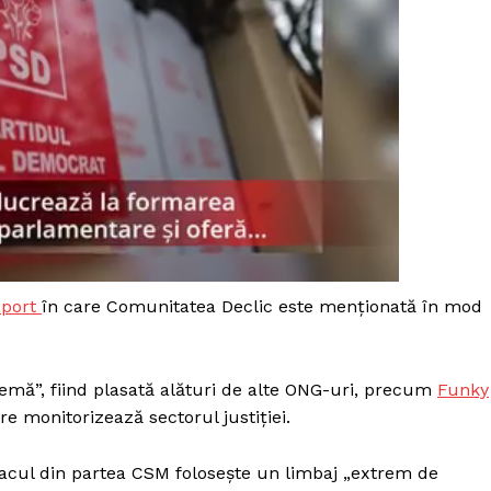
aport
în care Comunitatea Declic este menționată în mod
lemă”, fiind plasată alături de alte ONG-uri, precum
Funky
PRESShub
are monitorizează sectorul justiției.
Despre noi / Echipa
tacul din partea CSM folosește un limbaj „extrem de