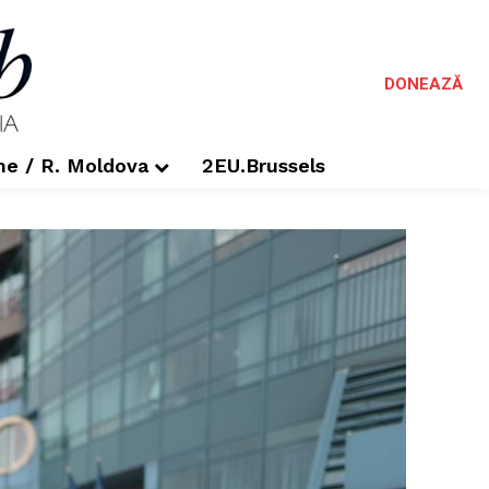
DONEAZĂ
me / R. Moldova
2EU.Brussels