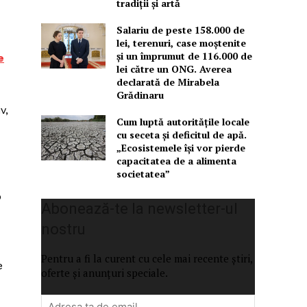
tradiții și artă
Salariu de peste 158.000 de
lei, terenuri, case moștenite
și un împrumut de 116.000 de
e
lei către un ONG. Averea
declarată de Mirabela
Grădinaru
v,
Cum luptă autoritățile locale
cu seceta și deficitul de apă.
„Ecosistemele își vor pierde
capacitatea de a alimenta
societatea”
p
Abonează-te la newsletter-ul
nostru
Pentru a fi la curent cu cele mai recente știri,
e
oferte și anunțuri speciale.