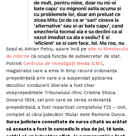
Soțul ei, Adrian Petcu, apare încă pe
site-ul Ministerului
de Interne
că ocupă funcția de subsecretar de stat.
Potrivit
Centrului de Investigații Media (CMI)
,
magistratul care a emis în timp record ordonanța
președințială prin care s-a suspendat aplicarea
deciziilor conducerii liberale a fost chiar
vicepreședintele Tribunalului Ilfov, Cristina Stoica.
Dosarul 1924, cel prin care se cerea ordonanță
președințială, a fost repartizat completului F23 – civil,
complet al cărui judecător titular este Ramona Dunca.
Surse judiciare consultate de sursa citată au arătat
că aceasta a fost în concediu în ziua de joi, 18 iunie,