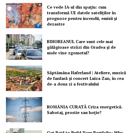
Ce vede IA-ul din spațiu: cum
transformă UE datele sateliților în
prognoze pentru incendii, emisii și
dezastre
BIHOREANUL Care sunt cele mai
gălăgioase străzi din Oradea și de
unde vine zgomotul?
Săptămâna Haferland | Ateliere, muzică
de fanfară şi concert Luiza Zan, în cea
de-a doua zi a festivalului
ROMÂNIA CURATĂ Criza energetică.
Sabotaj, prostie sau hoție?
Get Paid to Build Your Portfolio: Why