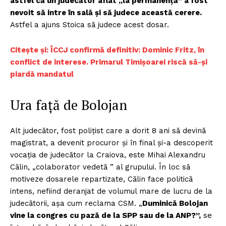
astfel că un judecător aflat „la permanență” a fost
nevoit să intre în sală și să judece această cerere.
Astfel a ajuns Stoica să judece acest dosar.
Citește și: ÎCCJ confirmă definitiv: Dominic Fritz, în
conflict de interese. Primarul Timișoarei riscă să-și
piardă mandatul
Ura față de Bolojan
Alt judecător, fost polițist care a dorit 8 ani să devină
magistrat, a devenit procuror și în final și-a descoperit
vocația de judecător la Craiova, este Mihai Alexandru
Călin, „colaborator vedetă ” al grupului. În loc să
motiveze dosarele repartizate, Călin face politică
intens, nefiind deranjat de volumul mare de lucru de la
judecătorii, așa cum reclama CSM. „
Duminică Bolojan
vine la congres cu pază de la SPP sau de la ANP?”,
se