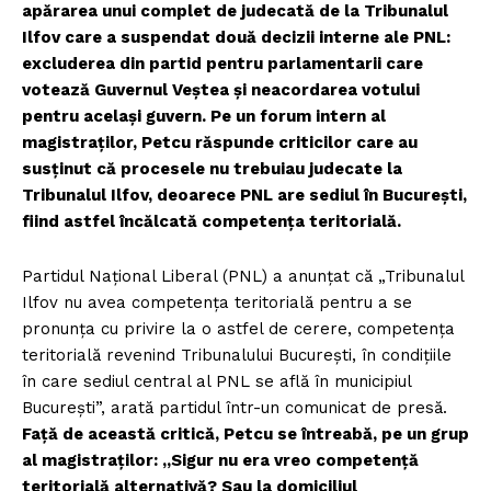
apărarea unui complet de judecată de la Tribunalul
Ilfov care a suspendat două decizii interne ale PNL:
excluderea din partid pentru parlamentarii care
votează Guvernul Veștea și neacordarea votului
pentru același guvern. Pe un forum intern al
magistraților, Petcu răspunde criticilor care au
susținut că procesele nu trebuiau judecate la
Tribunalul Ilfov, deoarece PNL are sediul în București,
fiind astfel încălcată competența teritorială.
Partidul Național Liberal (PNL) a anunțat că „Tribunalul
Ilfov nu avea competența teritorială pentru a se
pronunța cu privire la o astfel de cerere, competența
teritorială revenind Tribunalului București, în condițiile
în care sediul central al PNL se află în municipiul
București”, arată partidul într-un comunicat de presă.
Față de această critică, Petcu se întreabă, pe un grup
al magistraților: „Sigur nu era vreo competență
teritorială alternativă? Sau la domiciliul