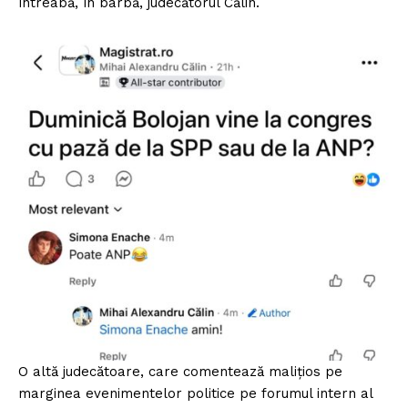
întreabă, în barbă, judecătorul Călin.
O altă judecătoare, care comentează malițios pe
marginea evenimentelor politice pe forumul intern al