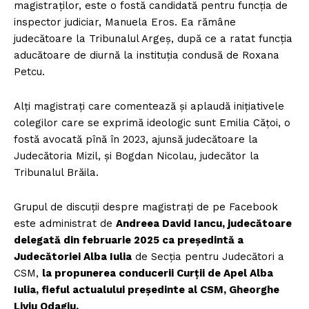
magistraților, este o fostă candidată pentru funcția de
inspector judiciar, Manuela Eros. Ea rămâne
judecătoare la Tribunalul Argeș, după ce a ratat funcția
aducătoare de diurnă la instituția condusă de Roxana
Petcu.
Alți magistrați care comentează și aplaudă inițiativele
colegilor care se exprimă ideologic sunt Emilia Cățoi, o
fostă avocată pînă în 2023, ajunsă judecătoare la
Judecătoria Mizil, și Bogdan Nicolau, judecător la
Tribunalul Brăila.
Grupul de discuții despre magistrați de pe Facebook
este administrat de
Andreea David Iancu, judecătoare
delegată din februarie 2025 ca președintă a
Judecătoriei Alba Iulia
de Secția pentru Judecători a
CSM,
la propunerea conducerii Curții de Apel Alba
Iulia, fieful actualului președinte al CSM, Gheorghe
Liviu Odagiu.