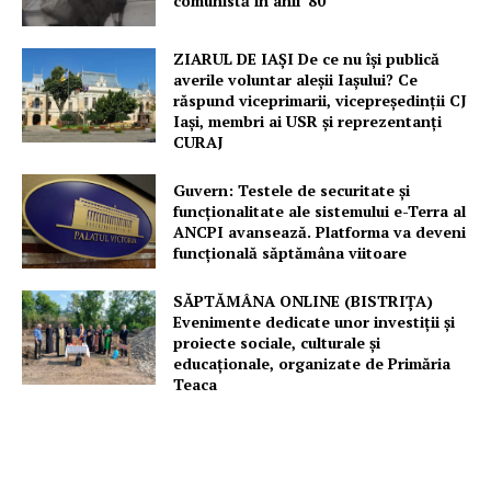
comunistă în anii ’80
ZIARUL DE IAȘI De ce nu își publică
averile voluntar aleșii Iașului? Ce
răspund viceprimarii, vicepreședinții CJ
Iași, membri ai USR și reprezentanți
CURAJ
Guvern: Testele de securitate și
funcționalitate ale sistemului e-Terra al
ANCPI avansează. Platforma va deveni
funcțională săptămâna viitoare
SĂPTĂMÂNA ONLINE (BISTRIȚA)
Evenimente dedicate unor investiții și
proiecte sociale, culturale și
educaționale, organizate de Primăria
Teaca