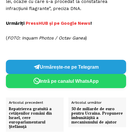
lei, ocazie cu care s-a procedat la constatarea
infracţiunii flagrante”, preciza DNA.
Urmăriți
P
ressHUB și pe Google News
!
(
FOTO: Inquam Photos / Octav Ganea
)
Urmărește-ne pe Telegram
Intră pe canalul WhatsApp
Articolul precedent
Articolul următor
Repatrierea gratuită a
50 de miliarde de euro
cetățenilor români din
pentru Ucraina. Propunere
Israel, cere
îmbunătățită a
europarlamentarul
mecanismului de ajutor
Ștefănuță