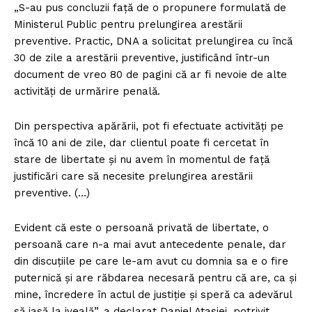
„S-au pus concluzii faţă de o propunere formulată de
Ministerul Public pentru prelungirea arestării
preventive. Practic, DNA a solicitat prelungirea cu încă
30 de zile a arestării preventive, justificând într-un
document de vreo 80 de pagini că ar fi nevoie de alte
activităţi de urmărire penală.
Din perspectiva apărării, pot fi efectuate activităţi pe
încă 10 ani de zile, dar clientul poate fi cercetat în
stare de libertate şi nu avem în momentul de faţă
justificări care să necesite prelungirea arestării
preventive. (…)
Evident că este o persoană privată de libertate, o
persoană care n-a mai avut antecedente penale, dar
din discuţiile pe care le-am avut cu domnia sa e o fire
puternică şi are răbdarea necesară pentru că are, ca şi
mine, încredere în actul de justiţie şi speră ca adevărul
să iasă la iveală”, a declarat Daniel Atasiei, potrivit