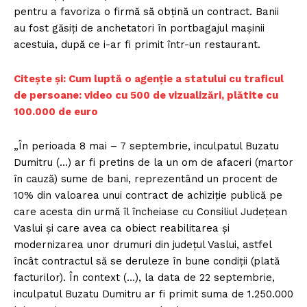
pentru a favoriza o firmă să obţină un contract. Banii
au fost găsiţi de anchetatori în portbagajul maşinii
acestuia, după ce i-ar fi primit într-un restaurant.
C
itește și: Cum luptă o agenție a statului cu traficul
de persoane: video cu 500 de vizualizări, plătite cu
100.000 de euro
„În perioada 8 mai – 7 septembrie, inculpatul Buzatu
Dumitru (…) ar fi pretins de la un om de afaceri (martor
în cauză) sume de bani, reprezentând un procent de
10% din valoarea unui contract de achiziţie publică pe
care acesta din urmă îl încheiase cu Consiliul Judeţean
Vaslui şi care avea ca obiect reabilitarea şi
modernizarea unor drumuri din judeţul Vaslui, astfel
încât contractul să se deruleze în bune condiţii (plată
facturilor). În context (…), la data de 22 septembrie,
inculpatul Buzatu Dumitru ar fi primit suma de 1.250.000