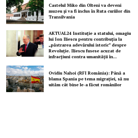
Castelul Miko din Olteni va deveni
muzeu şi va fi inclus în Ruta curiilor din
Transilvania
AKTUAL24 Instituție a statului, omagiu
lui Ion Iliescu pentru contribuția la
„păstrarea adevărului istoric” despre
Revoluție. Iliescu fusese acuzat de
infracțiuni contra umanității în...
Ovidiu Nahoi (RFI România): Până a
blama Spania pe tema migrației, să nu
uităm cât bine le-a făcut românilor