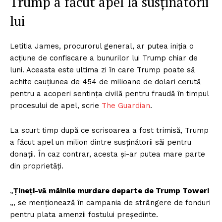
Trump a făcut apel la susținătorii
lui
Letitia James, procurorul general, ar putea iniția o
acțiune de confiscare a bunurilor lui Trump chiar de
luni. Aceasta este ultima zi în care Trump poate să
achite cauțiunea de 454 de milioane de dolari cerută
pentru a acoperi sentința civilă pentru fraudă în timpul
procesului de apel, scrie
The Guardian
.
La scurt timp după ce scrisoarea a fost trimisă, Trump
a făcut apel un milion dintre susținătorii săi pentru
donații. În caz contrar, acesta și-ar putea mare parte
din proprietăți.
„
Țineți-vă mâinile murdare departe de Trump Tower!
„, se menționează în campania de strângere de fonduri
pentru plata amenzii fostului președinte.