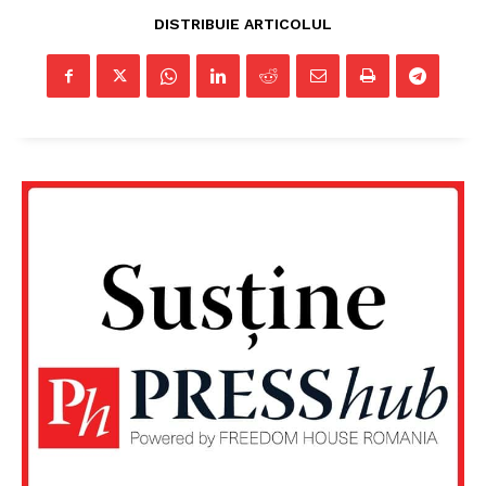
DISTRIBUIE ARTICOLUL
Un proiect
FREEDOM HOUSE ROMÂNIA
PRESShub
Despre noi / Echipa
Proiecte editoriale
Rețea
Contact