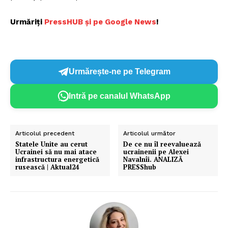
Urmăriți
P
ressHUB și pe Google News
!
Urmărește-ne pe Telegram
Intră pe canalul WhatsApp
Articolul precedent
Articolul următor
Statele Unite au cerut
De ce nu îl reevaluează
Ucrainei să nu mai atace
ucrainenii pe Alexei
infrastructura energetică
Navalnîi. ANALIZĂ
rusească | Aktual24
PRESShub