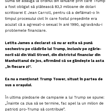
Suma se adaugă la ordinul din ianuarie prin care Trump
a fost obligat să plătească 83,3 milioane de dolari
scriitoarei E Jean Carroll, pentru că a defăimat-o în
timpul procesului civil în care fostul președinte era
acuzat că a agresat-o sexual în anii 1990, agravându-i
problemele financiare.
Letita James a declarat că nu ar ezita să pună
sechestru pe clădirile lui Trump, inclusiv pe zgârie-
norii săi din Wall Street, din districtul financiar din
Manhattanul de jos, afirmând că se gândește la asta
„în fiecare zi”.
Ea nu a menționat Trump Tower, situat în partea de
sus a orașului.
În ultima pledoarie de campanie a lui Trump se spune:
„Înainte ca ziua să se termine, fac apel la un milion de
patrioți pro-Trump să contribuie”.