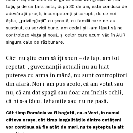
toții, și de ce țara asta, după 30 de ani, este condusă de
adevărații proști, incompetenți și corupți, de ce noi
ăștia, „privilegiații”, cu școală, cu familii care ne-au
susținut, cu servicii bune, am cedat și i-am lăsat să ne
controleze viața și nouă, și celor care acum văd în AUR
singura cale de răzbunare.
Căci nu știu cum să îți spun – de fapt am tot
repetat -, guvernanții actuali nu au luat
puterea cu arma în mână, nu sunt contropitori
din afară. Noi i-am pus acolo, că am votat sau
nu, că am dat șpagă sau doar am închis ochii,
că ni s-a făcut lehamite sau nu ne pasă.
Cât timp România va fi bogată, ca-n Vest, în numai
câteva orașe, cât timp inegalitățile dintre cetățeni
vor continua să fie atât de mari, nu te aștepta la alt