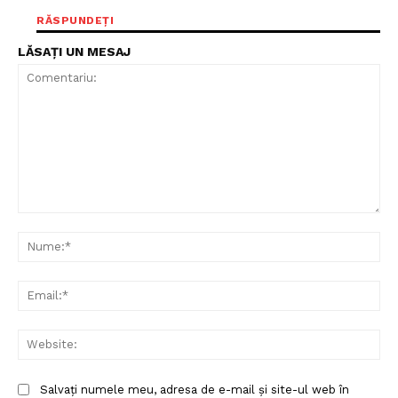
RĂSPUNDEȚI
LĂSAȚI UN MESAJ
Comentariu:
Nu
Ema
Web
Salvați numele meu, adresa de e-mail și site-ul web în