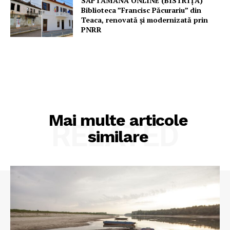
SĂPTĂMÂNA ONLINE (BISTRIȚA)
Biblioteca ”Francisc Păcurariu” din
Teaca, renovată și modernizată prin
PNRR
Mai multe articole
RELATED
similare