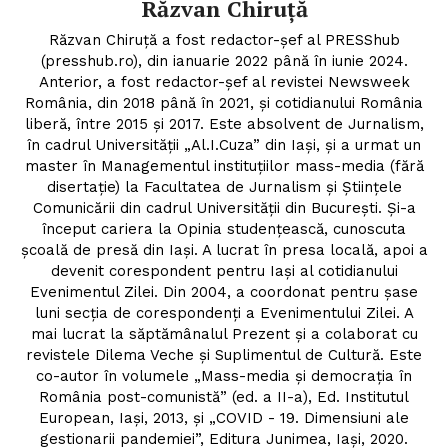
Răzvan Chiruță
Răzvan Chiruță a fost redactor-șef al PRESShub
(presshub.ro), din ianuarie 2022 până în iunie 2024.
Anterior, a fost redactor-șef al revistei Newsweek
România, din 2018 până în 2021, și cotidianului România
liberă, între 2015 și 2017. Este absolvent de Jurnalism,
în cadrul Universității „Al.I.Cuza” din Iași, și a urmat un
master în Managementul instituțiilor mass-media (fără
disertație) la Facultatea de Jurnalism și Științele
Comunicării din cadrul Universității din București. Și-a
început cariera la Opinia studențească, cunoscuta
școală de presă din Iași. A lucrat în presa locală, apoi a
devenit corespondent pentru Iași al cotidianului
Evenimentul Zilei. Din 2004, a coordonat pentru șase
luni secția de corespondenți a Evenimentului Zilei. A
mai lucrat la săptămânalul Prezent și a colaborat cu
revistele Dilema Veche și Suplimentul de Cultură. Este
co-autor în volumele „Mass-media și democrația în
România post-comunistă” (ed. a II-a), Ed. Institutul
European, Iași, 2013, și „COVID - 19. Dimensiuni ale
gestionarii pandemiei”, Editura Junimea, Iași, 2020.