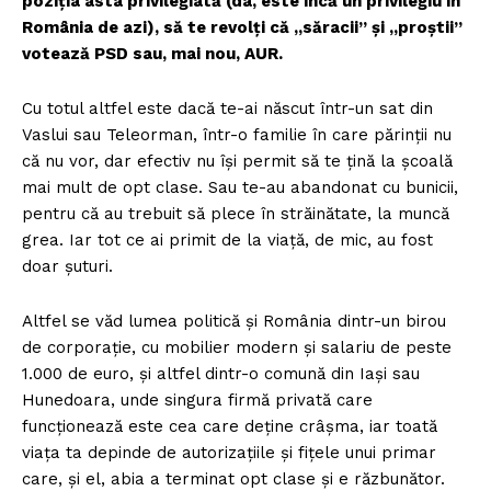
poziția asta privilegiată (da, este încă un privilegiu în
România de azi), să te revolți că „săracii” și „proștii”
votează PSD sau, mai nou, AUR.
Cu totul altfel este dacă te-ai născut într-un sat din
Vaslui sau Teleorman, într-o familie în care părinții nu
că nu vor, dar efectiv nu își permit să te țină la școală
mai mult de opt clase. Sau te-au abandonat cu bunicii,
pentru că au trebuit să plece în străinătate, la muncă
grea. Iar tot ce ai primit de la viață, de mic, au fost
doar șuturi.
Altfel se văd lumea politică și România dintr-un birou
de corporație, cu mobilier modern și salariu de peste
1.000 de euro, și altfel dintr-o comună din Iași sau
Hunedoara, unde singura firmă privată care
funcționează este cea care deține crâșma, iar toată
viața ta depinde de autorizațiile și fițele unui primar
care, și el, abia a terminat opt clase și e răzbunător.