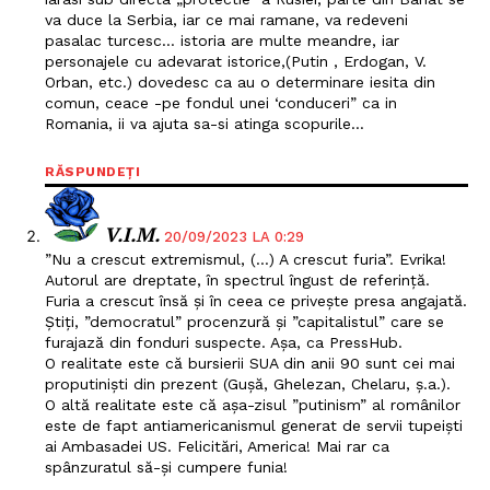
va duce la Serbia, iar ce mai ramane, va redeveni
pasalac turcesc… istoria are multe meandre, iar
personajele cu adevarat istorice,(Putin , Erdogan, V.
Orban, etc.) dovedesc ca au o determinare iesita din
comun, ceace -pe fondul unei ‘conduceri” ca in
Romania, ii va ajuta sa-si atinga scopurile…
RĂSPUNDEȚI
V.I.M.
20/09/2023 LA 0:29
”Nu a crescut extremismul, (…) A crescut furia”. Evrika!
Autorul are dreptate, în spectrul îngust de referință.
Furia a crescut însă și în ceea ce privește presa angajată.
Știți, ”democratul” procenzură și ”capitalistul” care se
furajază din fonduri suspecte. Așa, ca PressHub.
O realitate este că bursierii SUA din anii 90 sunt cei mai
proputiniști din prezent (Gușă, Ghelezan, Chelaru, ș.a.).
O altă realitate este că așa-zisul ”putinism” al românilor
este de fapt antiamericanismul generat de servii tupeiști
ai Ambasadei US. Felicitări, America! Mai rar ca
spânzuratul să-și cumpere funia!