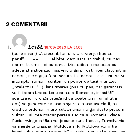
2 COMENTARII
Un proiect
LevSt.
FREEDOM HOUSE ROMÂNIA
18/09/2023 LA 21:08
(puse invers) „A crescut furia.” si „Tu vrei justitie cu
parul”____––_____ ei bine, cam asta ar trebui, cu parul
dar nu la urne , ci cu parul fizic, adica o rascoala cu
adevarat nationala, insa -nicio grija, fosti noenclaturisti si
nepotii, nicio grija fosti securisti si nepotii, etc.- NU se va
PRESShub
intampla, romanii suntem un popor de lasi( mai ales
„intelectualii”!!!), iar urmarea (pas cu pas, dar garantat)
va fi faramitzarea teritoariala a Romaniei, insasi UE
Despre noi / Echipa
scartzaie, Turcia(intelegand ca poate primi un shut in
Proiecte editoriale
dos) se gandeste sa iasa singura din asa asociatii, nu
cred ca erdohan-mare-sultan chiar nu gandeste precum
Rețea
Sultanii, si vrea macar partea sudica a Romaniei, daca
Contact
Rusia invinge in Ukraina, jocurile sunt facute, Transilvania
va merge la Ungaria, Moldova si R. Moldova vor intra
iarasi sub directa „protectie” a Rusiei, parte din Banat se