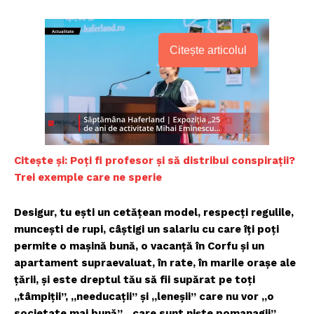
Citește articolul
Citește și: Poți fi profesor și să distribui conspirații?
Trei exemple care ne sperie
Desigur, tu ești un cetățean model, respecți regulile,
muncești de rupi, câștigi un salariu cu care îți poți
permite o mașină bună, o vacanță în Corfu și un
apartament supraevaluat, în rate, în marile orașe ale
țării, și este dreptul tău să fii supărat pe toți
„tâmpiții”, „needucații” și „leneșii” care nu vor „o
societate mai bună”, „care sunt niște pomanagii”.