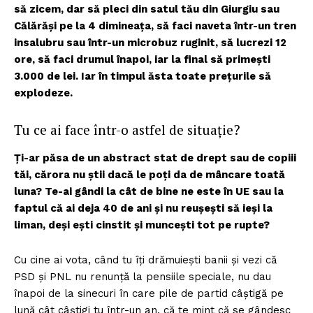
să zicem, dar să pleci din satul tău din Giurgiu sau
Călărăși pe la 4 dimineața, să faci naveta într-un tren
insalubru sau într-un microbuz ruginit, să lucrezi 12
ore, să faci drumul înapoi, iar la final să primești
3.000 de lei. Iar în timpul ăsta toate prețurile să
explodeze.
Tu ce ai face într-o astfel de situație?
Ți-ar păsa de un abstract stat de drept sau de copiii
tăi, cărora nu știi dacă le poți da de mâncare toată
luna? Te-ai gândi la cât de bine ne este în UE sau la
faptul că ai deja 40 de ani și nu reușești să ieși la
liman, deși ești cinstit și muncești tot pe rupte?
Cu cine ai vota, când tu îți drămuiești banii și vezi că
PSD și PNL nu renunță la pensiile speciale, nu dau
înapoi de la sinecuri în care pile de partid câștigă pe
lună cât câștigi tu într-un an, că te mint că se gândesc