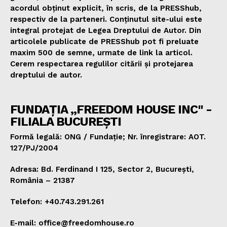
acordul obținut explicit, în scris, de la PRESShub,
respectiv de la parteneri. Conținutul site-ului este
integral protejat de Legea Dreptului de Autor. Din
articolele publicate de PRESShub pot fi preluate
maxim 500 de semne, urmate de link la articol.
Cerem respectarea regulilor citării și protejarea
dreptului de autor.
FUNDAȚIA „FREEDOM HOUSE INC" -
FILIALA BUCUREȘTI
Formă legală: ONG / Fundație; Nr. înregistrare: AOT.
127/PJ/2004
Adresa: Bd. Ferdinand I 125, Sector 2, București,
România – 21387
Telefon: +40.743.291.261
E-mail: office@freedomhouse.ro