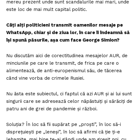
mereu prezent unde sunt scandalurile mai mari, unde
este loc de mai mult capital politic.
Câți alți politicieni transmit oamenilor mesaje pe
WhatsApp, chiar și de ziua lor, în care îi îndeamnă să
își spună păsurile, așa cum face George Simion?
Nu discutăm aici de corectitudinea mesajelor AUR, de
minciunile pe care le transmit, de frica pe care o
alimentează, de anti-europenismul său, de tăcerea
când vine vorba de crimele Rusiei.
Nu ăsta este subiectul, ci faptul că azi AUR și ai lui sunt
singurii care se adresează celor năpăstuiți și sărăciți de
patru ani de grei de pandemie și război.
Soluția? În loc să fii supărat pe „proști”, în loc să-i
disprețuiești pe „leneși”, în loc să afirmi că ție ți-e
lehamite, mai bine te-ai gândi unde am greșit noi, cu