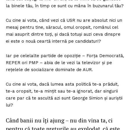
la binele tău, în timp ce sunt cu mâna în buzunarul tău?
Cu cine ai vota, când vezi că USR nu are absolut nici un
mesaj pentru tine, săracul, omul oropsit, românul cel
mai asuprit dintre toți, și dacă totuși auzi ceva dinspre
ei este o nouă ceartă internă pe candidaturi?
Iar pe celelalte partide de opoziție – Forța Democrată,
REPER ori PMP – abia de le vezi la televizor și pe
rețelele de socializare dominate de AUR.
Cu cine ai vota, dacă lumea asta politică te-a prăduit,
te-a oropsit, te-a mințit sau te-a ignorat, dar singurii
care par că te ascultă azi sunt George Simion și auriștii
lui?
Când banii nu îți ajung – nu din vina ta, ci
pentru că toate prețurile au explodat, că este