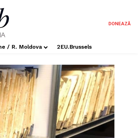
DONEAZĂ
me / R. Moldova
2EU.Brussels