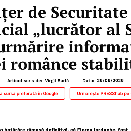
ițer de Securitate
cial „lucrător al 
urmărire informa
i românce stabili
Articol scris de:
Virgil Burlă
Data:
26/06/2026
 sursă preferată în Google
Urmărește PRESShub pe
o hotărâre rămasă definitivă, că Florea Iordache, fost