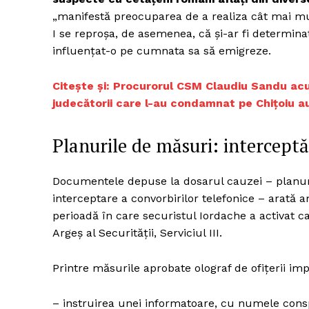
„manifestă preocuparea de a realiza cât mai mul
I se reproșa, de asemenea, că și-ar fi determinat
influențat-o pe cumnata sa să emigreze.
Un pro
FREEDOM
Citește și: Procurorul CSM Claudiu Sandu acu
ROMÂ
judecătorii care l-au condamnat pe Chițoiu au 
Planurile de măsuri: interceptăr
Documentele depuse la dosarul cauzei – planuri
interceptare a convorbirilor telefonice – arată 
perioadă în care securistul Iordache a activat 
Argeș al Securității, Serviciul III.
Printre măsurile aprobate olograf de ofițerii imp
– instruirea unei informatoare, cu numele conspi