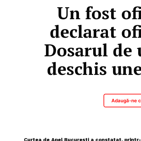
Un fost of
declarat ofi
Dosarul de 
deschis une
Adaugă-ne ca
Curtea de Apel București a constatat, printr-