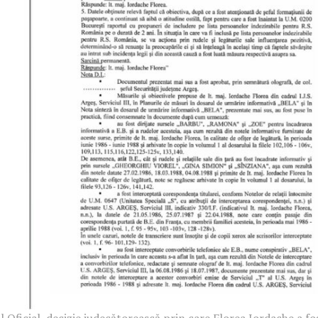
l Oficial, decizie judecătorească prin care Florea Iordache a fo