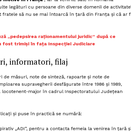
Proiecte editoriale
te legături cu persoane din diverse domenii de activitate”
Rețea
 fratele să nu se mai întoarcă în țară din Franța și că ar f
Contact
iect
 HOUSE
ză „pedepsirea raționamentului juridic” după ce
NIA
fost trimiși în fața Inspecției Judiciare
i, informatori, filaj
 de măsuri, note de sinteză, rapoarte și note de
amploarea supravegherii desfășurate între 1986 și 1989,
ca locotenent-major în cadrul Inspectoratului Județean
licați și puse în practică se numără:
rativ „ADI”, pentru a contacta femeia la venirea în țară ș