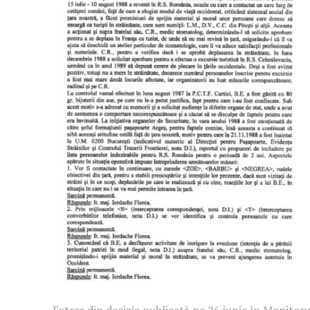
Extras din decizia publicată pe 26 iunie în Monitoru