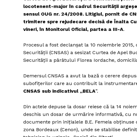
locotenent-major în cadrul Securității argeșen
sensul OUG nr. 24/2008. Litigiul, pornit de CN
trimitere spre rejudecare decisă de Înalta Cur
vineri, în Monitorul Oficial, partea a III-A
.
Procesul a fost declanșat la 10 noiembrie 2015, 
Securității (CNSAS) a sesizat Curtea de Apel Buc
Securității a pârâtului Florea Iordache, domiciliat
Demersul CNSAS a avut la bază o cerere depusă de
subofițerilor care au contribuit la instrumenta
CNSAS sub indicativul „BELA
”.
Din actele depuse la dosar reiese că la 14 noiem
deschis un dosar de urmărire informativă, cu nu
documente prin inițialele B.E. Femeia obținuse c
zona Bordeaux (Cenon), unde se stabilise definit