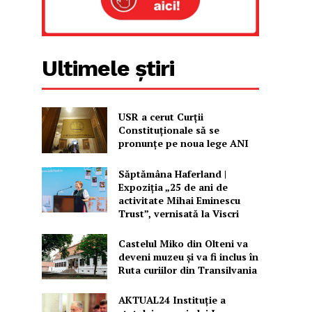
Ultimele știri
USR a cerut Curții
Constituționale să se
pronunțe pe noua lege ANI
Săptămâna Haferland |
Expoziţia „25 de ani de
activitate Mihai Eminescu
Trust”, vernisată la Viscri
Castelul Miko din Olteni va
deveni muzeu şi va fi inclus în
Ruta curiilor din Transilvania
AKTUAL24 Instituție a