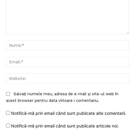
Comentariu:
Nu
Ema
Web
Un proiect
FREEDOM HOUSE ROMÂNIA
Salvați numele meu, adresa de e-mail și site-ul web în
acest browser pentru data viitoare i comentariu.
Notifică-mă prin email când sunt publicate alte comentarii.
PRESShub
Notifică-mă prin email când sunt publicate articole noi.