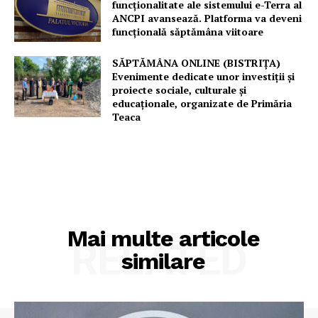
funcționalitate ale sistemului e-Terra al
ANCPI avansează. Platforma va deveni
funcțională săptămâna viitoare
SĂPTĂMÂNA ONLINE (BISTRIȚA)
Evenimente dedicate unor investiții și
proiecte sociale, culturale și
educaționale, organizate de Primăria
Teaca
Mai multe articole
RELATED
similare