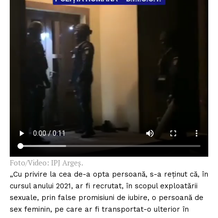
Foto/Video: IPJ Argeș.
„Cu privire la cea de-a opta persoană, s-a reținut că, în
cursul anului 2021, ar fi recrutat, în scopul exploatării
sexuale, prin false promisiuni de iubire, o persoană de
sex feminin, pe care ar fi transportat-o ulterior în