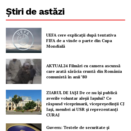
Rețea
Știri de astăzi
Contact
UEFA cere explicații după tentativa
FIFA de a vinde o parte din Cupa
Mondială
AKTUAL24 Filmări cu camera ascunsă
care arată sărăcia cruntă din România
comunistă în anii ’80
ZIARUL DE IAȘI De ce nu își publică
averile voluntar aleșii Iașului? Ce
răspund viceprimarii, vicepreședinții CJ
Iași, membri ai USR și reprezentanți
CURAJ
Guvern: Testele de securitate și