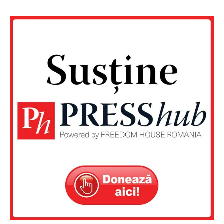
Un proiect
FREEDOM HOUSE ROMÂNIA
PRESShub
Despre noi / Echipa
Proiecte editoriale