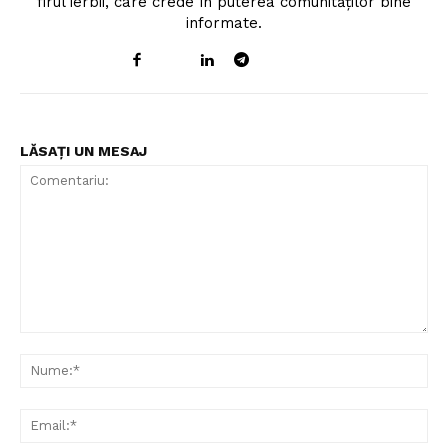
firul ierbii, care crede în puterea comunităților bine
informate.
LĂSAȚI UN MESAJ
Comentariu:
Nu
Ema