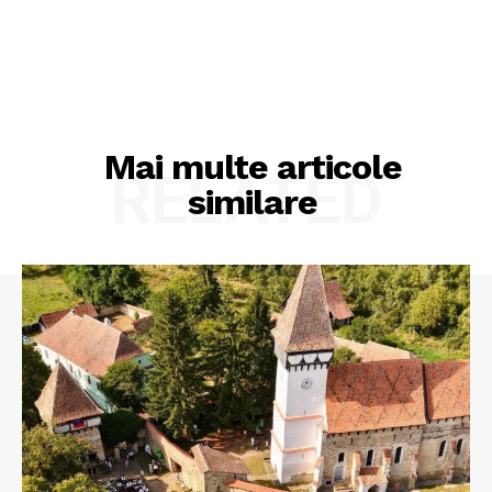
Despre noi / Echipa
Proiecte editoriale
Rețea
Contact
Mai multe articole
RELATED
similare