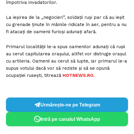
împotriva invadatorilor.
La ieșirea de la „negocieri”, soldații ruși par că au ieșit
cu grenade ținute în mâinile ridicate în aer, pentru a nu
fi atacați de oamenii furioși adunați afară.
Primarul localității le-a spus oamenilor adunați că rușii
au cerut capitularea orașului, altfel vor distruge orașul
cu artileria. Oamenii au cerut să lupte, iar primarul le-a
supus votului dacă vor să reziste și să se opună
ocupației rusești, titrează
HOTNEWS.RO.
Urmărește-ne pe Telegram
Intră pe canalul WhatsApp