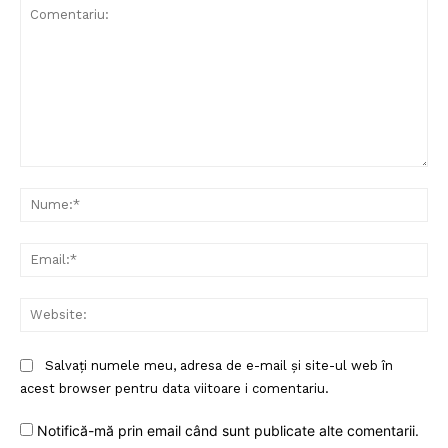
Comentariu:
Nu
Ema
Web
Salvați numele meu, adresa de e-mail și site-ul web în
acest browser pentru data viitoare i comentariu.
Notifică-mă prin email când sunt publicate alte comentarii.