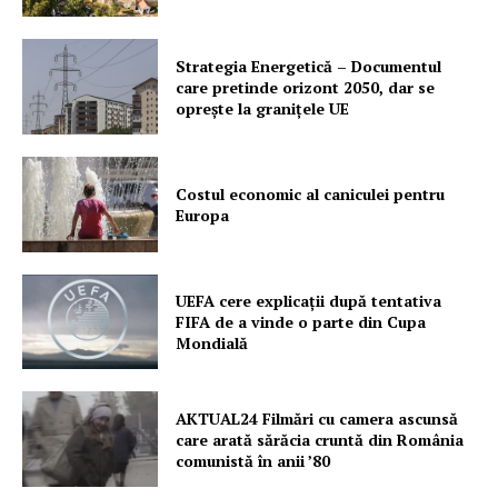
Strategia Energetică – Documentul
care pretinde orizont 2050, dar se
oprește la granițele UE
Costul economic al caniculei pentru
Europa
UEFA cere explicații după tentativa
FIFA de a vinde o parte din Cupa
Un proiect
Mondială
FREEDOM HOUSE ROMÂNIA
AKTUAL24 Filmări cu camera ascunsă
care arată sărăcia cruntă din România
comunistă în anii ’80
PRESShub