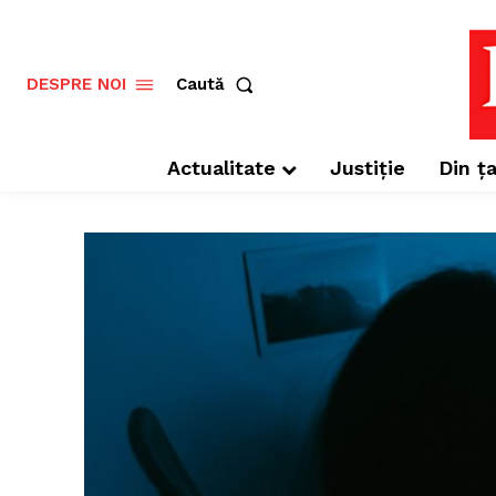
Caută
DESPRE NOI
Actualitate
Justiție
Din ța