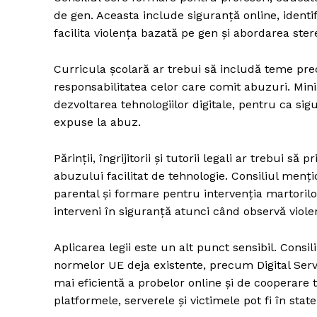
de gen. Aceasta include siguranță online, identif
facilita violența bazată pe gen și abordarea ster
Curricula școlară ar trebui să includă teme pr
responsabilitatea celor care comit abuzuri. Mini
dezvoltarea tehnologiilor digitale, pentru ca sig
expuse la abuz.
Părinții, îngrijitorii și tutorii legali ar trebui
abuzului facilitat de tehnologie. Consiliul menți
parental și formare pentru intervenția martorilor,
interveni în siguranță atunci când observă viole
Aplicarea legii este un alt punct sensibil. Consi
normelor UE deja existente, precum Digital Servic
mai eficientă a probelor online și de cooperare 
platformele, serverele și victimele pot fi în state 