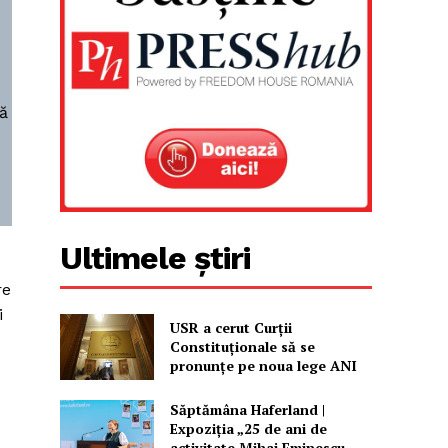
ță
Ultimele știri
re
i
USR a cerut Curții
Constituționale să se
pronunțe pe noua lege ANI
Săptămâna Haferland |
Expoziţia „25 de ani de
activitate Mihai Eminescu