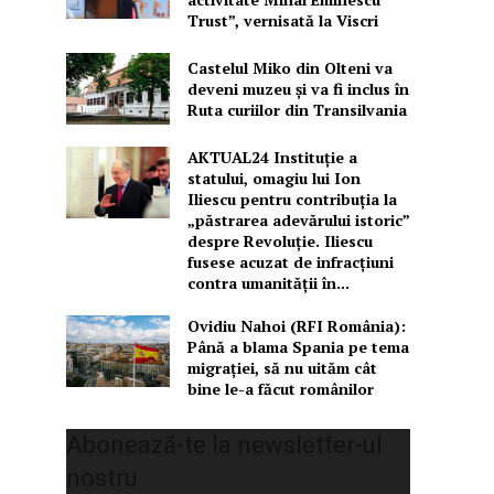
Trust”, vernisată la Viscri
Castelul Miko din Olteni va
deveni muzeu şi va fi inclus în
Ruta curiilor din Transilvania
AKTUAL24 Instituție a
statului, omagiu lui Ion
Iliescu pentru contribuția la
„păstrarea adevărului istoric”
despre Revoluție. Iliescu
fusese acuzat de infracțiuni
contra umanității în...
Ovidiu Nahoi (RFI România):
Până a blama Spania pe tema
migrației, să nu uităm cât
bine le-a făcut românilor
Abonează-te la newsletter-ul
nostru