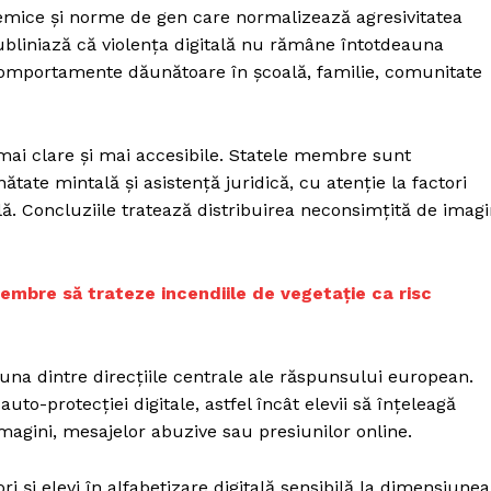
istemice și norme de gen care normalizează agresivitatea
 subliniază că violența digitală nu rămâne întotdeauna
 comportamente dăunătoare în școală, familie, comunitate
n mai clare și mai accesibile. Statele membre sunt
ătate mintală și asistență juridică, cu atenție la factori
lă. Concluziile tratează distribuirea neconsimțită de imagi
embre să trateze incendiile de vegetație ca risc
una dintre direcțiile centrale ale răspunsului european.
o-protecției digitale, astfel încât elevii să înțeleagă
e imagini, mesajelor abuzive sau presiunilor online.
i și elevi în alfabetizare digitală sensibilă la dimensiunea