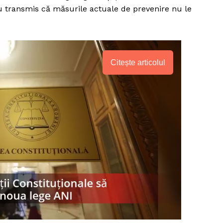
Proiecte editoriale
u transmis că măsurile actuale de prevenire nu le
Rețea
Contact
iect
 HOUSE
Citește articolul
NIA