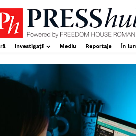
ră
Investigații
Mediu
Reportaje
În lu