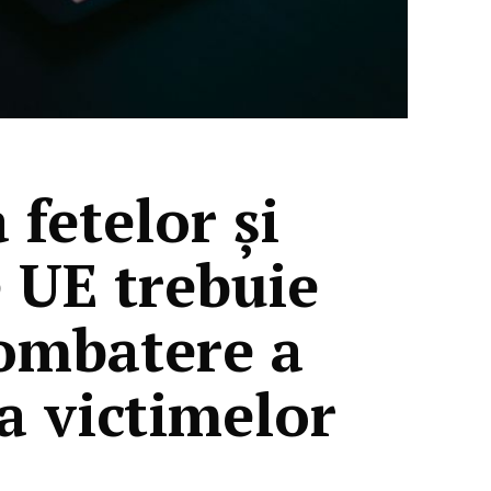
 fetelor și
e UE trebuie
combatere a
a victimelor