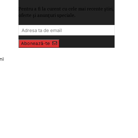
Pentru a fi la curent cu cele mai recente știri,
oferte și anunțuri speciale.
Abonează-te
ni