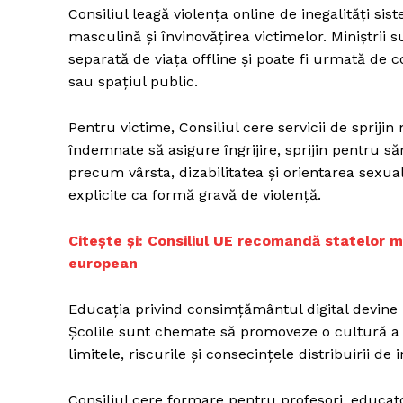
Consiliul leagă violența online de inegalități s
masculină și învinovățirea victimelor. Miniștrii
separată de viața offline și poate fi urmată de
sau spațiul public.
Pentru victime, Consiliul cere servicii de spriji
îndemnate să asigure îngrijire, sprijin pentru săn
precum vârsta, dizabilitatea și orientarea sexua
explicite ca formă gravă de violență.
Citește și: Consiliul UE recomandă statelor m
european
Educația privind consimțământul digital devine 
Școlile sunt chemate să promoveze o cultură a aut
limitele, riscurile și consecințele distribuirii d
Consiliul cere formare pentru profesori, educator