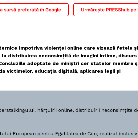
 sursă preferată în Google
Urmărește PRESShub pe
ernice împotriva violenței online care vizează fetele și
ă la distribuirea neconsimțită de imagini intime, discurs
 Concluziile adoptate de miniștri cer statelor membre ș
victimelor, educația digitală, aplicarea legii și
erstalkingului, hărțuirii online, distribuirii neconsimțite d
utului European pentru Egalitatea de Gen, realizat inclusiv