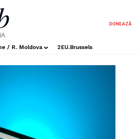
DONEAZĂ
me / R. Moldova
2EU.Brussels