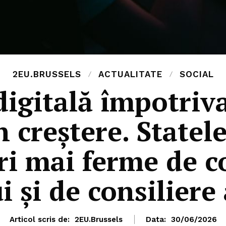
2EU.BRUSSELS
ACTUALITATE
SOCIAL
igitală împotriva
în creștere. Statel
ri mai ferme de 
 și de consiliere 
Articol scris de:
2EU.Brussels
Data:
30/06/2026