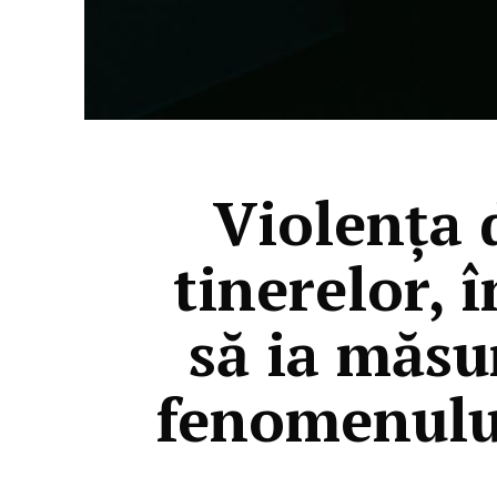
Violența d
tinerelor, 
să ia măsu
fenomenului