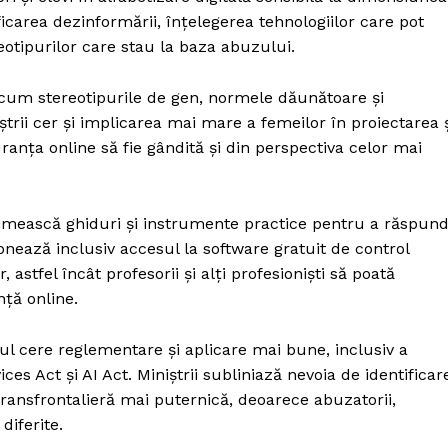
icarea dezinformării, înțelegerea tehnologiilor care pot
eotipurilor care stau la baza abuzului.
ecum stereotipurile de gen, normele dăunătoare și
ștrii cer și implicarea mai mare a femeilor în proiectarea 
uranța online să fie gândită și din perspectiva celor mai
 să primească ghiduri și instrumente practice pentru a răspun
onează inclusiv accesul la software gratuit de control
 astfel încât profesorii și alți profesioniști să poată
nță online.
liul cere reglementare și aplicare mai bune, inclusiv a
es Act și AI Act. Miniștrii subliniază nevoia de identificar
transfrontalieră mai puternică, deoarece abuzatorii,
diferite.