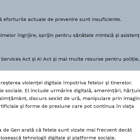
 că eforturile actuale de prevenire sunt insuficiente.
elor îngrijire, sprijin pentru sănătate mintală și asisten
l Services Act și AI Act și mai multe resurse pentru poliție,
șterea violenței digitale împotriva fetelor și tinerelor.
e sociale. El include urmărire digitală, amenințări, hărțui
onsimțământ, discurs sexist de ură, manipulare prin imagin
tificiale și forme de presiune care pot continua în viața
PRESShub
a de Gen arată că fetele sunt vizate mai frecvent decât
Despre noi / Echipa
osească tehnologii digitale și platforme sociale.