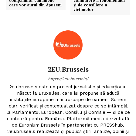
companiilor canadiene
combatere a fenomenului
care vor aurul din Apuseni
și de consiliere a
victimelor
2EU.Brussels
https://2eu.brussels/
2eu.brussels este un proiect jurnalistic și educațional
născut la Bruxelles, care își propune să aducă
instituțiile europene mai aproape de oameni. Scriem
clar, verificat și contextualizat despre ce se întâmplă
la Parlamentul European, Consiliu și Comisie — și de ce
contează pentru România. Platformă media dezvoltată
de Euronium.Brussels în parteneriat cu PRESShub,
Un proiect
2eu.brussels realizează și publică știri, analize, opinii și