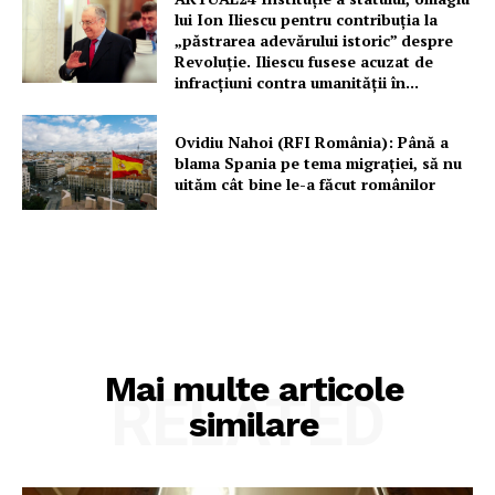
lui Ion Iliescu pentru contribuția la
„păstrarea adevărului istoric” despre
Revoluție. Iliescu fusese acuzat de
infracțiuni contra umanității în...
Ovidiu Nahoi (RFI România): Până a
blama Spania pe tema migrației, să nu
uităm cât bine le-a făcut românilor
Mai multe articole
RELATED
similare