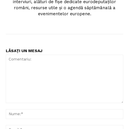
FREEDOM HOUSE ROMÂNIA
interviuri, alături de fișe dedicate eurodeputaților
români, resurse utile și o agendă săptămânală a
evenimentelor europene.
PRESShub
Despre noi / Echipa
LĂSAȚI UN MESAJ
Proiecte editoriale
Rețea
Contact
Comentariu:
Nu
Ema