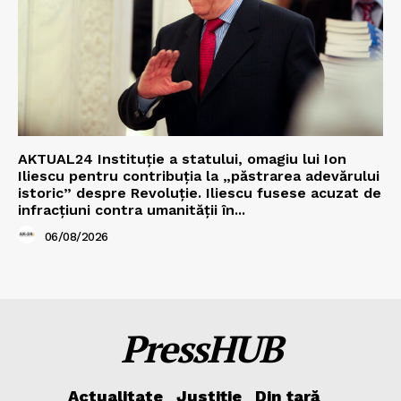
AKTUAL24 Instituție a statului, omagiu lui Ion
Iliescu pentru contribuția la „păstrarea adevărului
istoric” despre Revoluție. Iliescu fusese acuzat de
infracțiuni contra umanității în...
06/08/2026
PressHUB
Actualitate
Justiție
Din țară