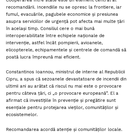
Cooperarea între state este un element central al
recomandării. Incendiile nu se opresc la frontiere, iar
fumul, evacuările, pagubele economice și presiunea
asupra serviciilor de urgență pot afecta mai multe țări
în același timp. Consiliul cere o mai bună
interoperabilitate între echipele naționale de
intervenție, astfel încât pompierii, avioanele,
elicopterele, echipamentele și centrele de comandă să
poată lucra împreună mai eficient.
Constantinos Ioannou, ministrul de interne al Republicii
Cipru, a spus că sezoanele devastatoare de incendii din
ultimii ani au arătat că riscul nu mai este o provocare
pentru câteva țări, ci „o provocare europeană”. El a
afirmat că investițiile în prevenție și pregătire sunt
esențiale pentru protejarea vieților, comunităților și
ecosistemelor.
Recomandarea acordă atenție și comunităților locale.