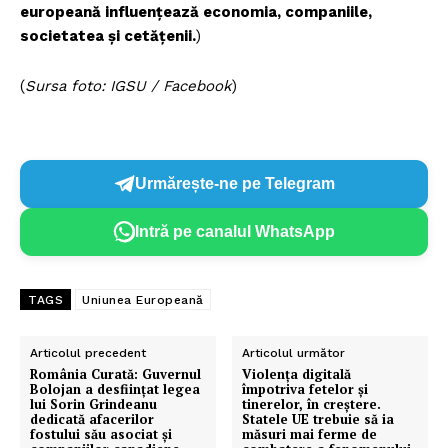
europeană influențează economia, companiile,
societatea și cetățenii.
)
(
Sursa foto: IGSU / Facebook
)
Urmărește-ne pe Telegram
Intră pe canalul WhatsApp
TAGS
Uniunea Europeană
Articolul precedent
Articolul următor
România Curată: Guvernul
Violența digitală
Bolojan a desființat legea
împotriva fetelor și
lui Sorin Grindeanu
tinerelor, în creștere.
dedicată afacerilor
Statele UE trebuie să ia
fostului său asociat și
măsuri mai ferme de