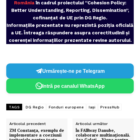
România
în cadrul proiectului “Cohesion Policy:
Better Understanding, Reporting, Dissemination”,
cofinanțat de UE prin DG Regio.
Informațiile prezentate nu reprezintă poziția oficială
a UE. Întreaga răspundere asupra corectitudinii și
coerenței informațiilor prezentate revine autorului.
Urmărește-ne pe Telegram
Intră pe canalul WhatsApp
TAGS
DG Regio
Fonduri europene
Iași
PressHub
Articolul precedent
Articolul următor
ZM Constanța, exemplu de
În FAIRway Danube,
implementare a coeziunii
colaborare multinaţională.
teritoriale pentru toate
Axa Galaţi – Viena pentru