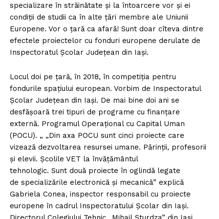
specializare în străinătate și la întoarcere vor și ei
condiții de studii ca în alte țări membre ale Uniunii
Europene. Vor o țară ca afară! Sunt doar cîteva dintre
efectele proiectelor cu fonduri europene derulate de
Inspectoratul Școlar Județean din Iași.
Locul doi pe țară, în 2018, în competiția pentru
fondurile spațiului european. Vorbim de Inspectoratul
Școlar Județean din Iași. De mai bine doi ani se
desfășoară trei tipuri de programe cu finanțare
externă. Programul Operațional cu Capital Uman
(POCU). „ „Din axa POCU sunt cinci proiecte care
vizează dezvoltarea resursei umane. Părinții, profesorii
și elevii. Școlile VET la învățământul
tehnologic. Sunt două proiecte în oglindă legate
de specializările electronică și mecanică” explică
Gabriela Conea, inspector responsabil cu proiecte
europene în cadrul Inspectoratului Școlar din Iași.
Directorul Colegiului Tehnic „Mihail Sturdza” din Iași