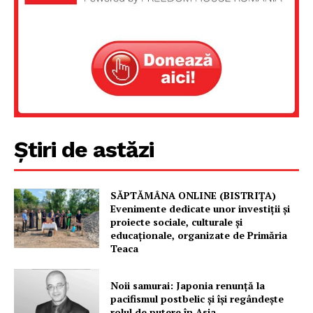
Știri de astăzi
Un proiect
SĂPTĂMÂNA ONLINE (BISTRIȚA)
Evenimente dedicate unor investiții și
FREEDOM HOUSE ROMÂNIA
proiecte sociale, culturale și
educaționale, organizate de Primăria
Teaca
PRESShub
Noii samurai: Japonia renunță la
pacifismul postbelic și își regândește
rolul de putere în Asia