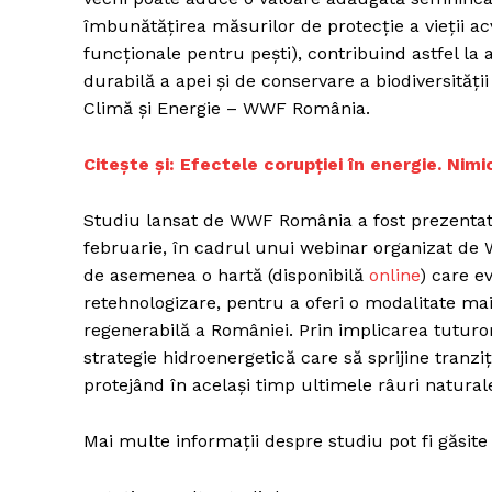
îmbunătățirea măsurilor de protecție a vieții a
funcționale pentru pești), contribuind astfel la 
durabilă a apei și de conservare a biodiversităț
Climă și Energie – WWF România.
Citește și: Efectele corupției în energie. Nim
Studiu lansat de WWF România a fost prezentat f
februarie, în cadrul unui webinar organizat de 
de asemenea o hartă (disponibilă
online
) care e
retehnologizare, pentru a oferi o modalitate mai
regenerabilă a României. Prin implicarea tuturo
strategie hidroenergetică care să sprijine tranziț
protejând în același timp ultimele râuri naturale
Mai multe informații despre studiu pot fi găsite