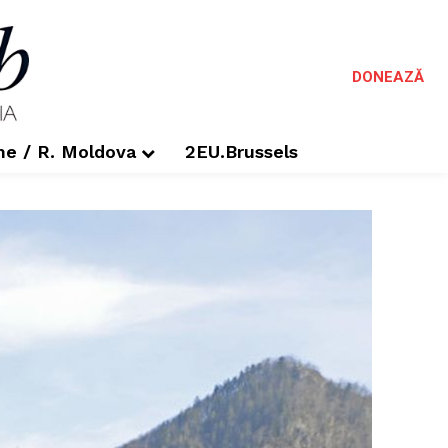
DONEAZĂ
me / R. Moldova
2EU.Brussels