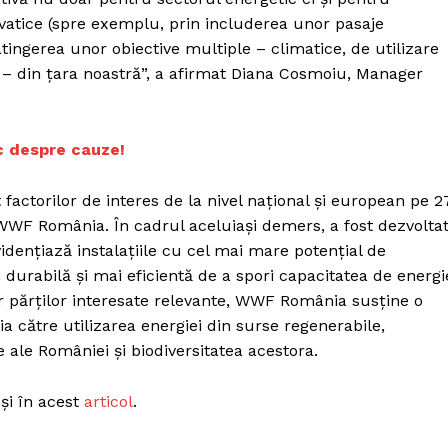
cvatice (spre exemplu, prin includerea unor pasaje
atingerea unor obiective multiple – climatice, de utilizare
ii – din țara noastră”, a afirmat Diana Cosmoiu, Manager
ic despre cauze!
actorilor de interes de la nivel național și european pe 2
WWF România. În cadrul aceluiași demers, a fost dezvolta
vidențiază instalațiile cu cel mai mare potențial de
 durabilă și mai eficientă de a spori capacitatea de energi
r părților interesate relevante, WWF România susține o
ia către utilizarea energiei din surse regenerabile,
 ale României și biodiversitatea acestora.
 și în acest
articol
.