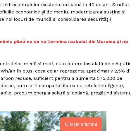
 hidrocentralelor existente cu până la 40 de ani. Studiul
ficiile economice și de mediu, modernizarea susține și
e noi locuri de muncă și consolidarea securității
nimic până nu se va termina războiul din Ucraina și nu
ntralelor medii și mari, cu o putere instalată de cel puți
Wh/an în plus, ceea ce ar reprezenta aproximativ 2,5% di
 carbon reduse, suficient pentru a alimenta 275.000 de
derne, cum ar fi compatibilitatea cu rețele inteligente,
abile, precum energia solară și eoliană, pregătind sistemu
PRESShub
Citește articolul
Despre noi / Echipa