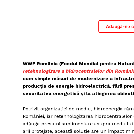
Adaugă-ne ca
WWF România (Fondul Mondial pentru Natură
retehnologizare a hidrocentralelor din Români
cum simple măsuri de modernizare a infrastru
producția de energie hidroelectrică, fără pres
securitatea energetică și la atingerea obiecti
Potrivit organizației de mediu, hidroenergia ră
României, iar retehnologizarea hidrocentralelor 
adăuga presiuni suplimentare asupra mediului. 
arii protejate, această soluție are un impact mi