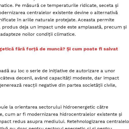
matice. Pe măsură ce temperaturile ridicate, seceta și
ernizarea centralelor existente devine o alternativă
nificate în ariile naturale protejate. Aceasta permite
re a produs deja un impact unde este amplasată, precum și
adapteze noilor condiții climatice.
getică fără forță de muncă? Și cum poate fi salvat
dă au loc o serie de inițiative de autorizare a unor
 câteva decenii, având capacități modeste, dar impact
enerează reacții negative din partea societății civile,
e la orientarea sectorului hidroenergetic către
le, cum ar fi modernizarea hidrocentralelor existente și
 impact redus asupra mediului. Retehnologizarea centralelo
ivă nu doar pentru sectorul energetic ci și pentru