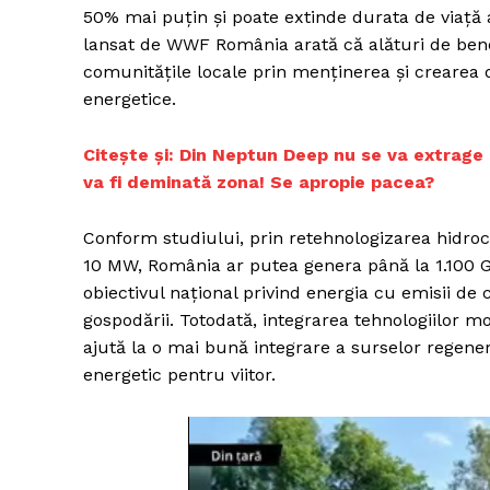
50% mai puțin și poate extinde durata de viață a
lansat de WWF România arată că alături de bene
comunitățile locale prin menținerea și crearea d
energetice.
Citește și: Din Neptun Deep nu se va extrage 
va fi deminată zona! Se apropie pacea?
Conform studiului, prin retehnologizarea hidroce
10 MW, România ar putea genera până la 1.100 G
obiectivul național privind energia cu emisii de
gospodării. Totodată, integrarea tehnologiilor mo
ajută la o mai bună integrare a surselor regener
energetic pentru viitor.