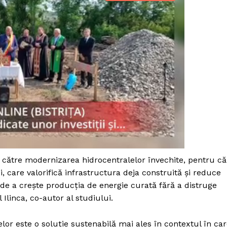
Proiecte editoriale
Rețea
Contact
iect
 HOUSE
NIA
t către modernizarea hidrocentralelor învechite, pentru că
 care valorifică infrastructura deja construită și reduce
ă de a crește producția de energie curată fără a distruge
 Ilinca, co-autor al studiului.
elor este o soluție sustenabilă mai ales în contextul în ca