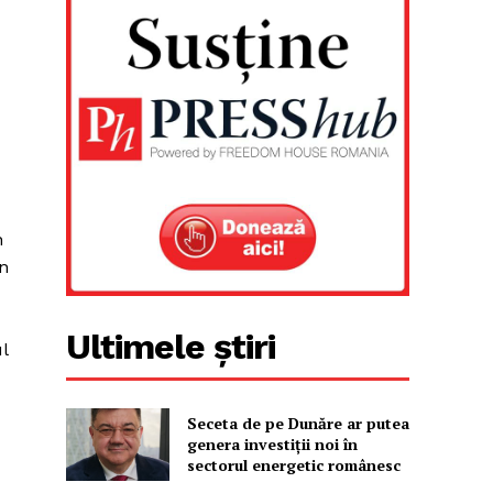
n
n
Ultimele știri
l
Seceta de pe Dunăre ar putea
genera investiții noi în
sectorul energetic românesc