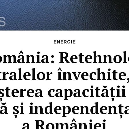
ENERGIE
ânia: Retehnol
ralelor învechite,
șterea capacității
ă și independenț
a României