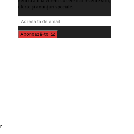
Pentru a fi la curent cu cele mai recente știri,
oferte și anunțuri speciale.
Abonează-te
r