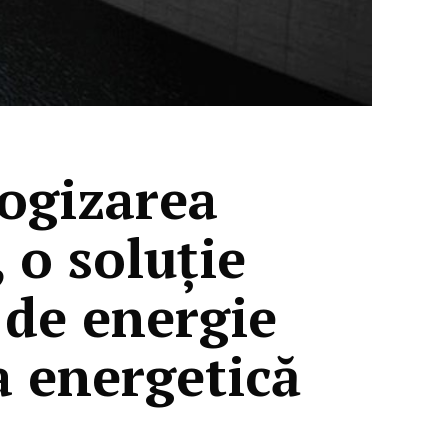
ogizarea
 o soluție
 de energie
a energetică