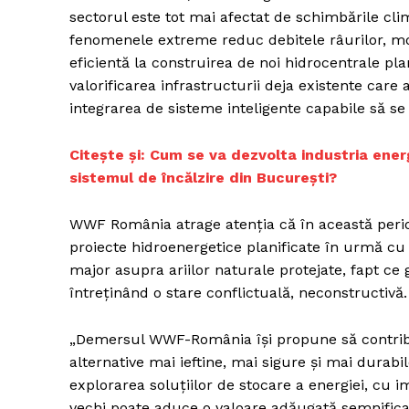
sectorul este tot mai afectat de schimbările cli
fenomenele extreme reduc debitele râurilor, mod
eficientă la construirea de noi hidrocentrale pla
valorificarea infrastructurii deja existente ca
integrarea de sisteme inteligente capabile să se 
Citește și: Cum se va dezvolta industria ener
sistemul de încălzire din București?
WWF România atrage atenția că în această perioa
proiecte hidroenergetice planificate în urmă cu
major asupra ariilor naturale protejate, fapt ce g
întreținând o stare conflictuală, neconstructivă.
„Demersul WWF-România își propune să contribui
alternative mai ieftine, mai sigure și mai durabi
explorarea soluțiilor de stocare a energiei, cu
vechi poate aduce o valoare adăugată semnificat