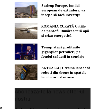
Scaleup Europe, fondul
european de extindere, va
începe să facă investiții
ROMÂNIA CURATĂ Cutiile
de pantofi, Dunărea fără apă
și criza energetică
Trump atacă profiturile
giganților petrolieri, pe
fondul scăderii în sondaje
AKTUAL24 | Ucraina lansează
roboți din drone în spatele
liniilor armatei ruse
Abonează-te la newsletter-ul
nostru
re