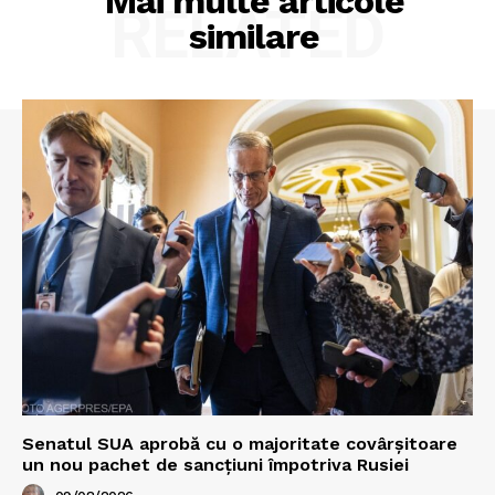
Mai multe articole
RELATED
similare
Senatul SUA aprobă cu o majoritate covârșitoare
un nou pachet de sancțiuni împotriva Rusiei