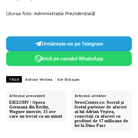
(
Sursa foto: Administrația Prezidențială
)
Urmărește-ne pe Telegram
Intră pe canalul WhatsApp
TAGS
Adrian Vestea
Ilie Bolojan
Articolul precedent
Articolul următor
EXCLUSIV | Opera
NewsCenter.ro: Socrul și
Germană din Berlin,
fostul partener de afaceri
Wagner imersiv, 15 ore
ai lui Adrian Veștea,
care au trecut ca un minut
conectați cu afaceri cu
profituri de 17 milioane de
lei la Dino Parc