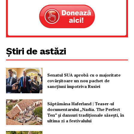
Un proiect
FREEDOM HOUSE ROMÂNIA
PRESShub
Știri de astăzi
Despre noi / Echipa
Proiecte editoriale
Senatul SUA aprobă cu o majoritate
Rețea
covârșitoare un nou pachet de
sancțiuni împotriva Rusiei
Contact
Săptămâna Haferland | Teaser-ul
documentarului „Nadia. The Perfect
Ten” şi dansuri tradiţionale săseşti, în
ultima zi a festivalului