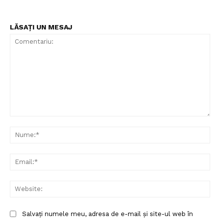
LĂSAȚI UN MESAJ
Comentariu:
Nu
Ema
Web
Salvați numele meu, adresa de e-mail și site-ul web în