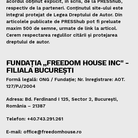
acordul obținut explicit, în scris, de la PRESShub,
respectiv de la parteneri. Conținutul site-ului este
integral protejat de Legea Dreptului de Autor. Din
articolele publicate de PRESShub pot fi preluate
maxim 500 de semne, urmate de link la articol.
Cerem respectarea regulilor citării și protejarea
dreptului de autor.
FUNDAȚIA „FREEDOM HOUSE INC" -
FILIALA BUCUREȘTI
Formă legală: ONG / Fundație; Nr. înregistrare: AOT.
127/PJ/2004
Adresa: Bd. Ferdinand I 125, Sector 2, București,
România – 21387
Telefon: +40.743.291.261
E-mail: office@freedomhouse.ro