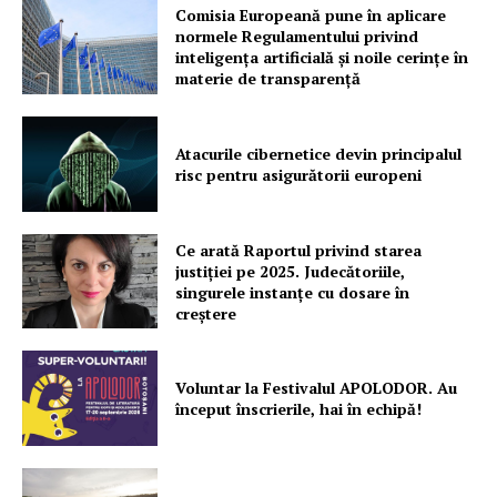
Comisia Europeană pune în aplicare
normele Regulamentului privind
PRESShub
inteligența artificială și noile cerințe în
materie de transparență
Despre noi / Echipa
Proiecte editoriale
Atacurile cibernetice devin principalul
Rețea
risc pentru asigurătorii europeni
Contact
Ce arată Raportul privind starea
justiției pe 2025. Judecătoriile,
singurele instanțe cu dosare în
creștere
Voluntar la Festivalul APOLODOR. Au
început înscrierile, hai în echipă!