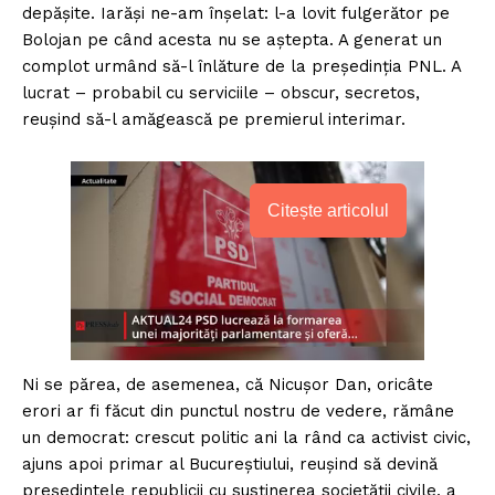
depășite. Iarăși ne-am înșelat: l-a lovit fulgerător pe
Bolojan pe când acesta nu se aștepta. A generat un
complot urmând să-l înlăture de la președinția PNL. A
lucrat – probabil cu serviciile – obscur, secretos,
reușind să-l amăgească pe premierul interimar.
Citește articolul
Ni se părea, de asemenea, că Nicușor Dan, oricâte
erori ar fi făcut din punctul nostru de vedere, rămâne
un democrat: crescut politic ani la rând ca activist civic,
ajuns apoi primar al Bucureștiului, reușind să devină
președintele republicii cu susținerea societății civile, a