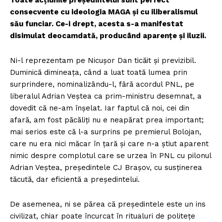
Toate acțiunile președintelui sunt perfect
consecvente cu ideologia MAGA și cu iliberalismul
său funciar. Ce-i drept, acesta s-a manifestat
disimulat deocamdată, producând aparențe și iluzii.
Ni-l reprezentam pe Nicușor Dan ticăit și previzibil.
Duminică dimineața, când a luat toată lumea prin
surprindere, nominalizându-l, fără acordul PNL, pe
liberalul Adrian Veștea ca prim-ministru desemnat, a
dovedit că ne-am înșelat. Iar faptul că noi, cei din
afară, am fost păcăliți nu e neapărat prea important;
mai serios este că l-a surprins pe premierul Bolojan,
care nu era nici măcar în țară și care n-a știut aparent
nimic despre complotul care se urzea în PNL cu pilonul
Adrian Veștea, președintele CJ Brașov, cu susținerea
tăcută, dar eficientă a președintelui.
De asemenea, ni se părea că președintele este un ins
civilizat, chiar poate încurcat în ritualuri de politețe