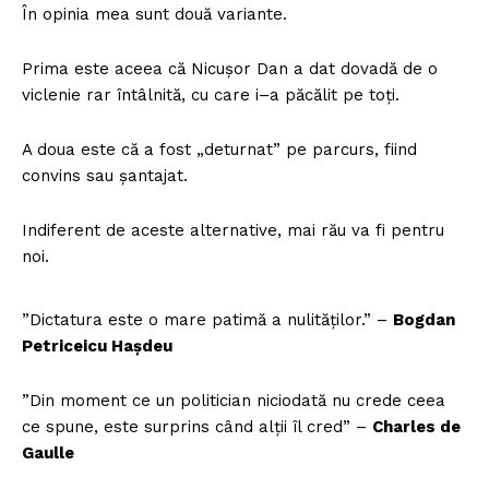
În opinia mea sunt două variante.
Prima este aceea că Nicușor Dan a dat dovadă de o
viclenie rar întâlnită, cu care i–a păcălit pe toți.
A doua este că a fost „deturnat” pe parcurs, fiind
convins sau șantajat.
Indiferent de aceste alternative, mai rău va fi pentru
noi.
”Dictatura este o mare patimă a nulităţilor.” –
Bogdan
Petriceicu Hașdeu
”Din moment ce un politician niciodată nu crede ceea
ce spune, este surprins când alții îl cred” –
Charles de
Gaulle