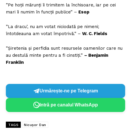
”Pe hoţii mărunţi îi trimitem la închisoare, iar pe cei
mari îi numim în funcţii publice” –
Esop
”La dracu’, nu am votat niciodată pe nimeni;
întotdeauna am votat împotrivă.” –
W. C. Fields
”Șiretenia și perfidia sunt resursele oamenilor care nu
au destulă minte pentru a fi cinstiți.”
– Benjamin
Franklin
Urmărește-ne pe Telegram
Intră pe canalul WhatsApp
TAGS
Nicușor Dan