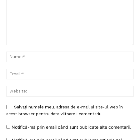
Despre noi / Echipa
Proiecte editoriale
Rețea
Contact
Comentariu:
Nu
Ema
Web
Salvați numele meu, adresa de e-mail și site-ul web în
acest browser pentru data viitoare i comentariu.
Notifică-mă prin email când sunt publicate alte comentarii.