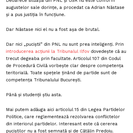
Deoarece situația din PNL și USR nu este conform
augustelor sale dorințe, a procedat ca Adrian Năstase
și a pus justiția în funcțiune.
Dar Năstase nici el nu a fost așa de brutal.
Dar nici „puciștii” din PNL nu sunt prea inteligenți. Prin
introducerea acțiunii la Tribunalul Ilfov
dovedește că au
trecut degeaba prin facultate. Articolul 107 din Codul
de Procedură Civilă vorbește clar despre competența
teritorială. Toate spețele ținând de partide sunt de
competența Tribunalului București.
Până și studenții știu asta.
Mai putem adăuga aici articolul 15 din Legea Partidelor
Politice, care reglementează rezolvarea conflictelor
din interiorul partidelor. Interesant este că cererea
puciștilor nu a fost semnată și de Cătălin Predoiu.