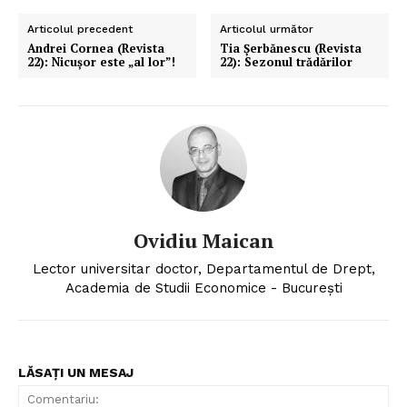
Articolul precedent
Articolul următor
Andrei Cornea (Revista
Tia Șerbănescu (Revista
22): Nicușor este „al lor”!
22): Sezonul trădărilor
Ovidiu Maican
Lector universitar doctor, Departamentul de Drept,
Un proiect
Academia de Studii Economice - Bucureşti
FREEDOM HOUSE ROMÂNIA
LĂSAȚI UN MESAJ
PRESShub