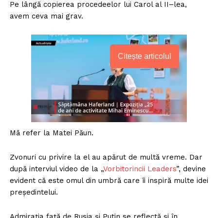
Pe lângă copierea procedeelor lui Carol al II–lea,
avem ceva mai grav.
Citește articolul
Mă refer la Matei Păun.
Zvonuri cu privire la el au apărut de multă vreme. Dar
după interviul video de la „
Vorbitorincii Leaders
”, devine
evident că este omul din umbră care îi inspiră multe idei
președintelui.
Admirația față de Rusia și Putin se reflectă și în