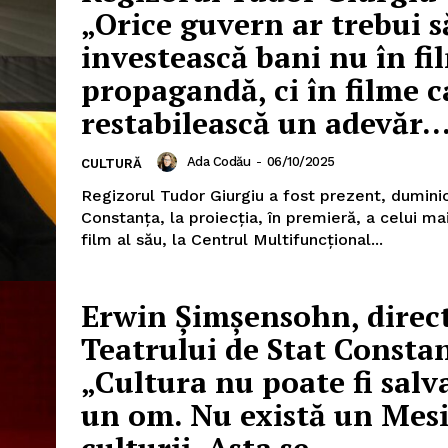
„Orice guvern ar trebui s
investească bani nu în fi
propagandă, ci în filme c
restabilească un adevăr..
Ada Codău
-
06/10/2025
CULTURĂ
Regizorul Tudor Giurgiu a fost prezent, duminic
Constanţa, la proiecţia, în premieră, a celui ma
film al său, la Centrul Multifuncţional...
Erwin Şimşensohn, direc
Teatrului de Stat Consta
„Cultura nu poate fi salv
un om. Nu există un Mesi
culturii. Asta se...