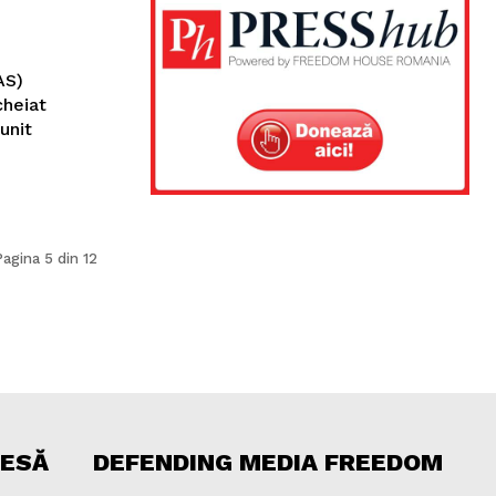
AS)
cheiat
unit
Pagina 5 din 12
RESĂ
DEFENDING MEDIA FREEDOM