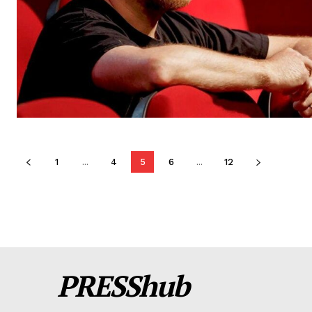
1
...
4
5
6
...
12
PRESShub