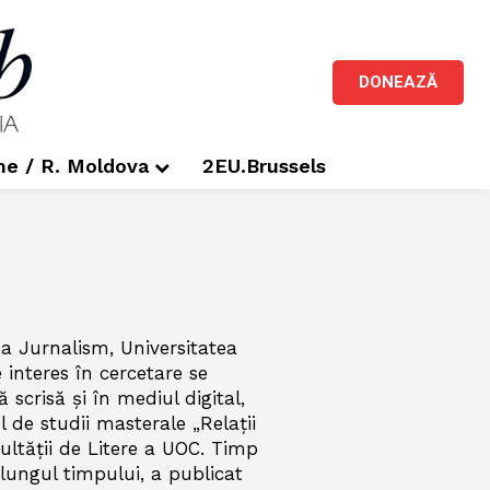
DONEAZĂ
me / R. Moldova
2EU.Brussels
ea Jurnalism, Universitatea
 interes în cercetare se
 scrisă și în mediul digital,
 de studii masterale „Relații
cultății de Litere a UOC. Timp
lungul timpului, a publicat