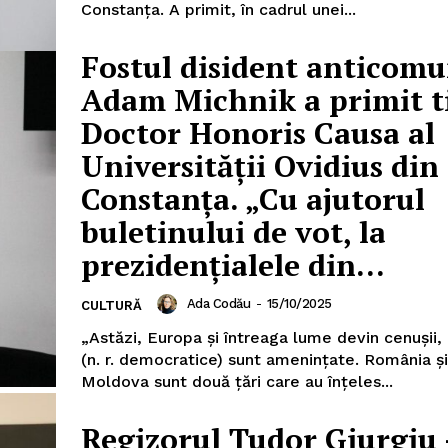
Constanţa. A primit, în cadrul unei...
Fostul disident anticomu
Adam Michnik a primit ti
Doctor Honoris Causa al
Universităţii Ovidius din
Constanţa. „Cu ajutorul
PRESShub
buletinului de vot, la
prezidenţialele din...
Despre noi / Echipa
Proiecte editoriale
Ada Codău
-
15/10/2025
CULTURĂ
Rețea
„Astăzi, Europa şi întreaga lume devin cenuşii, i
Contact
(n. r. democratice) sunt ameninţate. România ş
iect
Moldova sunt două ţări care au înţeles...
 HOUSE
NIA
Regizorul Tudor Giurgiu 