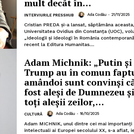
mult decât în...
Ada Codău
-
21/11/2025
INTERVIURILE PRESSHUB
Cristian PREDA şi-a lansat, săptămâna aceasta,
Universitatea Ovidius din Constanţa (UOC), vo
„Ideologii şi ideologi în România contemporană
recent la Editura Humanitas....
Adam Michnik: „Putin şi
Trump au în comun faptu
amândoi sunt convinşi c
fost aleşi de Dumnezeu şi
toţi aleşii zeilor,...
Ada Codău
-
16/10/2025
CULTURĂ
Adam MICHNIK, unul dintre cei mai importanţi d
intelectuali ai Europei secolului XX, s-a aflat, ie