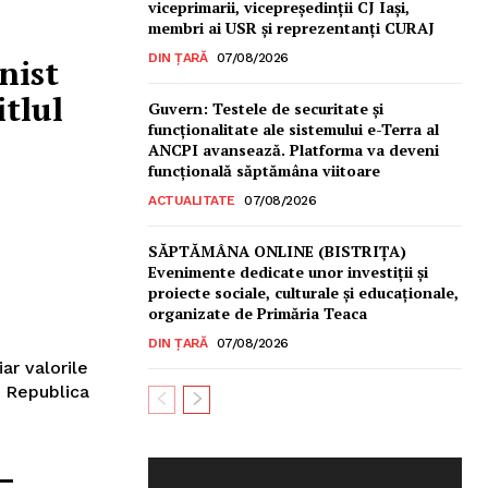
viceprimarii, vicepreședinții CJ Iași,
membri ai USR și reprezentanți CURAJ
DIN ȚARĂ
07/08/2026
nist
tlul
Guvern: Testele de securitate și
funcționalitate ale sistemului e-Terra al
ANCPI avansează. Platforma va deveni
funcțională săptămâna viitoare
ACTUALITATE
07/08/2026
SĂPTĂMÂNA ONLINE (BISTRIȚA)
Evenimente dedicate unor investiții și
proiecte sociale, culturale și educaționale,
organizate de Primăria Teaca
DIN ȚARĂ
07/08/2026
ar valorile
i Republica
–