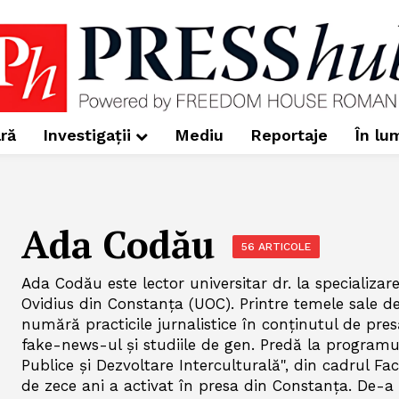
ră
Investigații
Mediu
Reportaje
În lu
Ada Codău
56 ARTICOLE
Ada Codău este lector universitar dr. la specializar
Ovidius din Constanța (UOC). Printre temele sale de
numără practicile jurnalistice în conținutul de presă
fake-news-ul și studiile de gen. Predă la programul
Publice și Dezvoltare Interculturală", din cadrul Fa
de zece ani a activat în presa din Constanţa. De-a 