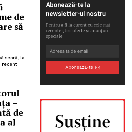
ă
Abonează-te la
newsletter-ul nostru
lme de
are să
Pentru a fi la curent cu cele mai
recente știri, oferte și anunțuri
.
speciale.
ă seară, la
i recent
Abonează-te
torul
nţa –
ată de
a al