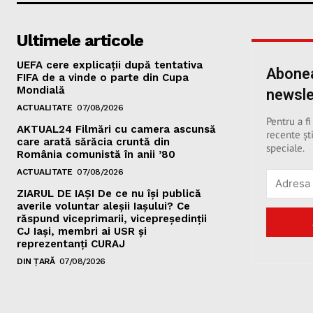
Ultimele articole
UEFA cere explicații după tentativa
Abonea
FIFA de a vinde o parte din Cupa
Mondială
newsle
ACTUALITATE
07/08/2026
Pentru a fi
AKTUAL24 Filmări cu camera ascunsă
recente ști
care arată sărăcia cruntă din
speciale.
România comunistă în anii ’80
ACTUALITATE
07/08/2026
ZIARUL DE IAȘI De ce nu își publică
averile voluntar aleșii Iașului? Ce
răspund viceprimarii, vicepreședinții
CJ Iași, membri ai USR și
reprezentanți CURAJ
DIN ȚARĂ
07/08/2026