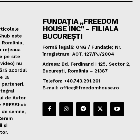
FUNDAȚIA „FREEDOM
HOUSE INC" - FILIALA
ticolele
BUCUREȘTI
Shub este
e România,
Formă legală: ONG / Fundație; Nr.
n rețeaua
înregistrare: AOT. 127/PJ/2004
e pe site
 video) nu
Adresa: Bd. Ferdinand I 125, Sector 2,
fără acordul
București, România – 21387
de la
Telefon: +40.743.291.261
 parteneri.
E-mail: office@freedomhouse.ro
ntegral
ui de Autor.
de PRESShub
0 de semne,
 Cerem
i și
tor.