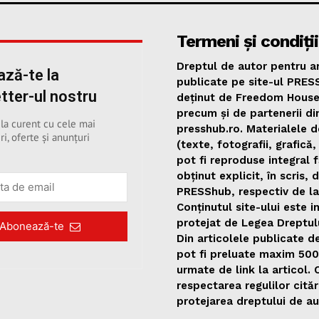
Termeni și condiții
Dreptul de autor pentru ar
ză-te la
publicate pe site-ul PRES
tter-ul nostru
deținut de Freedom Hous
precum și de partenerii di
 la curent cu cele mai
presshub.ro. Materialele d
ri, oferte și anunțuri
(texte, fotografii, grafică,
pot fi reproduse integral 
obținut explicit, în scris, 
PRESShub, respectiv de la
Conținutul site-ului este i
protejat de Legea Dreptul
Abonează-te
Din articolele publicate 
pot fi preluate maxim 50
urmate de link la articol.
respectarea regulilor citări
protejarea dreptului de au