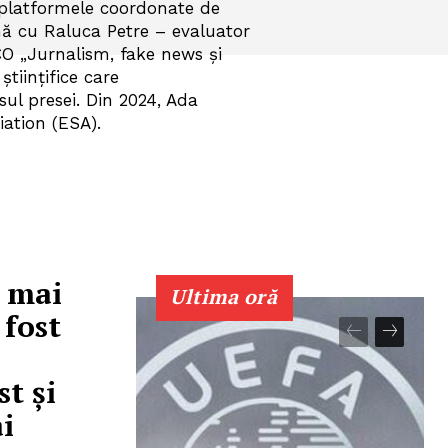
e platformele coordonate de
 cu Raluca Petre – evaluator
O „Jurnalism, fake news și
tiinţifice care
sul presei. Din 2024, Ada
ation (ESA).
l mai
Ultima oră
 fost
t şi
i