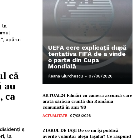
 la
lumul
”, apărut
UEFA cere explicații după
tentativa FIFA de a vinde
o parte din Cupa
Mondială
l că
Ileana Giurchescu
-
07/08/2026
ă au
, ca
AKTUAL24 Filmări cu camera ascunsă care
arată sărăcia cruntă din România
comunistă în anii ’80
ACTUALITATE
07/08/2026
isidenţi şi
ZIARUL DE IAȘI De ce nu își publică
ri, la
averile voluntar aleșii Iașului? Ce răspund