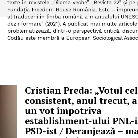
texte în revistele „Dilema veche”, „Revista 22” și p
Fundația Freedom House România. Este – împreună
al traducerii în limba română a manualului UNESC
dezinformare” (2021). A publicat mai multe articole ş
problematizează, dintr-o perspectivă critică, discur
Codău este membră a European Sociological Associ
Cristian Preda: „Votul ce
consistent, anul trecut, a
un vot împotriva
establishment-ului PNL-is
PSD-ist / Deranjează – ma