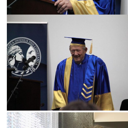
Un pro
FREEDOM
ROMÂ