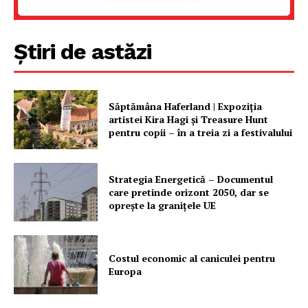
Știri de astăzi
PRESShub
Despre noi / Echipa
Săptămâna Haferland | Expoziţia
Proiecte editoriale
artistei Kira Hagi şi Treasure Hunt
pentru copii – în a treia zi a festivalului
Rețea
Contact
Strategia Energetică – Documentul
care pretinde orizont 2050, dar se
oprește la granițele UE
Costul economic al caniculei pentru
Europa