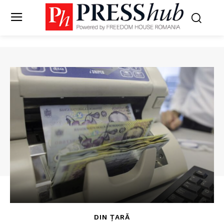
DIN ȚARĂ