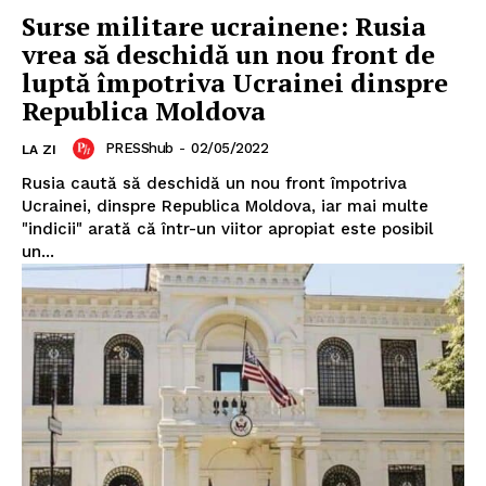
Surse militare ucrainene: Rusia
vrea să deschidă un nou front de
luptă împotriva Ucrainei dinspre
Republica Moldova
Un proiect
FREEDOM HOUSE ROMÂNIA
PRESShub
-
02/05/2022
LA ZI
Rusia caută să deschidă un nou front împotriva
Ucrainei, dinspre Republica Moldova, iar mai multe
"indicii" arată că într-un viitor apropiat este posibil
PRESShub
un...
Despre noi / Echipa
Proiecte editoriale
Rețea
Contact