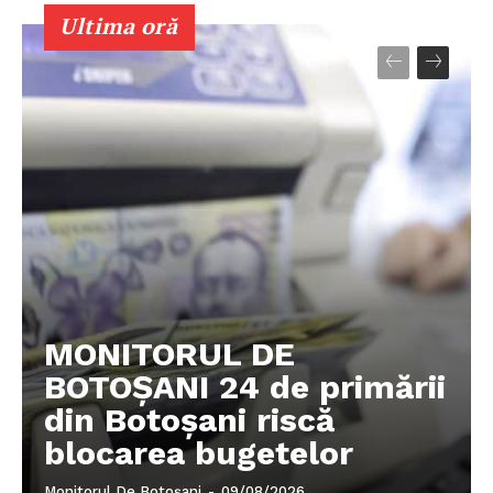
Ultima oră
MONITORUL DE
BOTOȘANI 24 de primării
din Botoșani riscă
blocarea bugetelor
Monitorul De Botoșani
-
09/08/2026