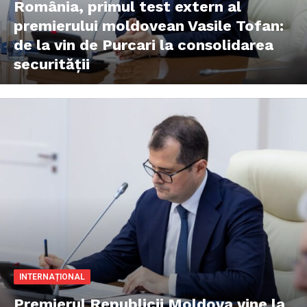
România, primul test extern al
premierului moldovean Vasile Tofan:
de la vin de Purcari la consolidarea
securității
INTERNAȚIONAL
Premierul Republicii Moldova vine la