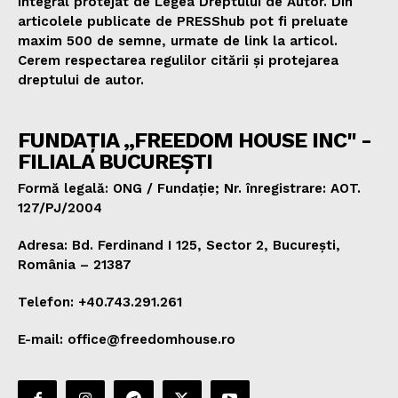
integral protejat de Legea Dreptului de Autor. Din
articolele publicate de PRESShub pot fi preluate
maxim 500 de semne, urmate de link la articol.
Cerem respectarea regulilor citării și protejarea
dreptului de autor.
FUNDAȚIA „FREEDOM HOUSE INC" -
FILIALA BUCUREȘTI
Formă legală: ONG / Fundație; Nr. înregistrare: AOT.
127/PJ/2004
Adresa: Bd. Ferdinand I 125, Sector 2, București,
România – 21387
Telefon: +40.743.291.261
E-mail: office@freedomhouse.ro