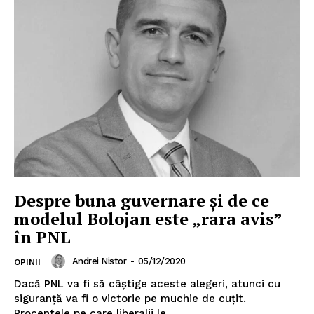
Despre buna guvernare și de ce
modelul Bolojan este „rara avis”
în PNL
Andrei Nistor
-
05/12/2020
OPINII
Dacă PNL va fi să câștige aceste alegeri, atunci cu
Un proiect
siguranță va fi o victorie pe muchie de cuțit.
FREEDOM HOUSE ROMÂNIA
Procentele pe care liberalii le...