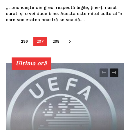
„ ...muncește din greu, respectă legile, ține-ți nasul
curat, și o vei duce bine. Acesta este mitul cultural în
care societatea noastră se scaldă....
296
297
298
Ultima oră