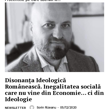
PRESShub
Despre noi / Echipa
Proiecte editoriale
Rețea
Contact
Disonanța Ideologică
Românească. Inegalitatea socială
care nu vine din Economie… ci din
Ideologie
Sorin Rizeanu
-
05/12/2020
NEWSLETTER