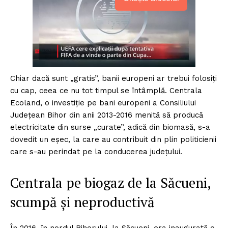
Chiar dacă sunt „gratis”, banii europeni ar trebui folosiți
cu cap, ceea ce nu tot timpul se întâmplă. Centrala
Ecoland, o investiție pe bani europeni a Consiliului
Județean Bihor din anii 2013-2016 menită să producă
electricitate din surse „curate”, adică din biomasă, s-a
dovedit un eșec, la care au contribuit din plin politicienii
care s-au perindat pe la conducerea județului.
Centrala pe biogaz de la Săcueni,
scumpă și neproductivă
În 2016, în nordul Bihorului, la Săcueni, era inaugurată o