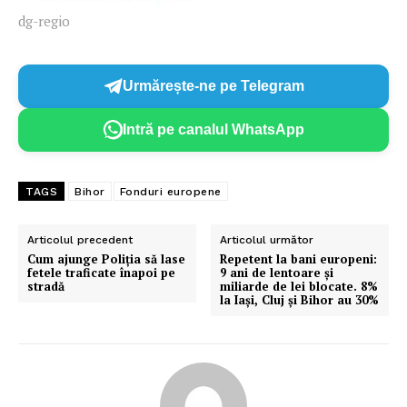
dg-regio
Urmărește-ne pe Telegram
Intră pe canalul WhatsApp
TAGS
Bihor
Fonduri europene
Articolul precedent
Articolul următor
Cum ajunge Poliția să lase
Repetent la bani europeni:
fetele traficate înapoi pe
9 ani de lentoare și
stradă
miliarde de lei blocate. 8%
la Iași, Cluj și Bihor au 30%