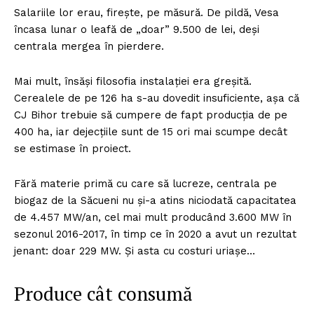
Salariile lor erau, firește, pe măsură. De pildă, Vesa
încasa lunar o leafă de „doar” 9.500 de lei, deși
centrala mergea în pierdere.
Mai mult, însăși filosofia instalației era greșită.
Cerealele de pe 126 ha s-au dovedit insuficiente, așa că
CJ Bihor trebuie să cumpere de fapt producția de pe
400 ha, iar dejecțiile sunt de 15 ori mai scumpe decât
se estimase în proiect.
Fără materie primă cu care să lucreze, centrala pe
biogaz de la Săcueni nu și-a atins niciodată capacitatea
de 4.457 MW/an, cel mai mult producând 3.600 MW în
sezonul 2016-2017, în timp ce în 2020 a avut un rezultat
jenant: doar 229 MW. Și asta cu costuri uriașe…
Produce cât consumă