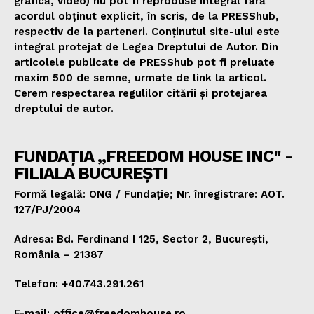
grafică, video) nu pot fi reproduse integral fără
acordul obținut explicit, în scris, de la PRESShub,
respectiv de la parteneri. Conținutul site-ului este
integral protejat de Legea Dreptului de Autor. Din
articolele publicate de PRESShub pot fi preluate
maxim 500 de semne, urmate de link la articol.
Cerem respectarea regulilor citării și protejarea
dreptului de autor.
FUNDAȚIA „FREEDOM HOUSE INC" -
FILIALA BUCUREȘTI
Formă legală: ONG / Fundație; Nr. înregistrare: AOT.
127/PJ/2004
Adresa: Bd. Ferdinand I 125, Sector 2, București,
România – 21387
Telefon: +40.743.291.261
E-mail: office@freedomhouse.ro