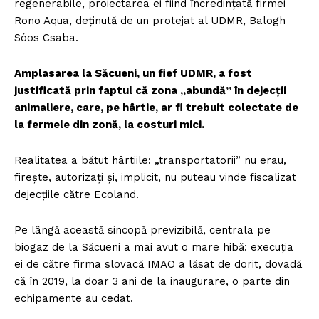
regenerabile, proiectarea ei fiind încredințată firmei
Rono Aqua, deținută de un protejat al UDMR, Balogh
Sóos Csaba.
Amplasarea la Săcueni, un fief UDMR, a fost
justificată prin faptul că zona „abundă” în dejecții
Un proiect
animaliere, care, pe hârtie, ar fi trebuit colectate de
FREEDOM HOUSE ROMÂNIA
la fermele din zonă, la costuri mici.
Realitatea a bătut hârtiile: „transportatorii” nu erau,
firește, autorizați și, implicit, nu puteau vinde fiscalizat
PRESShub
dejecțiile către Ecoland.
Despre noi / Echipa
Pe lângă această sincopă previzibilă, centrala pe
biogaz de la Săcueni a mai avut o mare hibă: execuția
Proiecte editoriale
ei de către firma slovacă IMAO a lăsat de dorit, dovadă
Rețea
că în 2019, la doar 3 ani de la inaugurare, o parte din
Contact
echipamente au cedat.