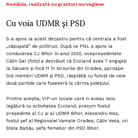
România, realizată cu granturi norvegiene
Cu voia UDMR și PSD
S-a ajuns la acest dezastru pentru că centrala a fost
„căpușată” de politruci. După ce PNL a ajuns la
conducerea CJ Bihor în anul 2020, vicepreședintele
Călin Gal
(foto)
a dezvăluit că Ecoland avea 7 angajați
la Săcueni și încă 11 în birourile din Oradea, aproape
toți membri UDMR și PSD, răsplătiți cu funcții de cele
două partide care fuseseră la cârma județului.
Printre aceștia, VIP-uri locale care n-aveau nicio
legătură cu activitatea Ecoland, precum fostul
președinte al CJ și al UDMR Bihor, Alexandru Kiss,
fostul șef al Regionalei Vamale Oradea, Călin Vesa, ori
Stela Babău, șefa femeilor din PSD Bihor.