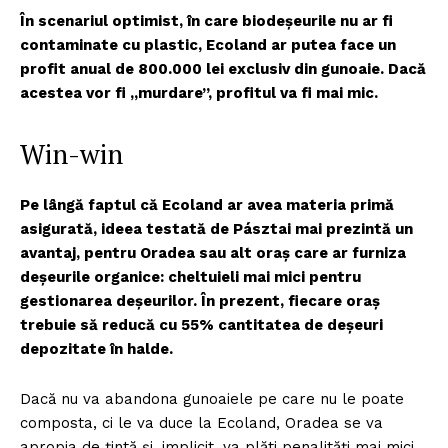
În scenariul optimist, în care biodeșeurile nu ar fi
contaminate cu plastic, Ecoland ar putea face un
profit anual de 800.000 lei exclusiv din gunoaie. Dacă
acestea vor fi „murdare”, profitul va fi mai mic.
Win-win
Pe lângă faptul că Ecoland ar avea materia primă
asigurată, ideea testată de Pásztai mai prezintă un
avantaj, pentru Oradea sau alt oraș care ar furniza
deșeurile organice: cheltuieli mai mici pentru
gestionarea deșeurilor. În prezent, fiecare oraș
trebuie să reducă cu 55% cantitatea de deșeuri
depozitate în halde.
Dacă nu va abandona gunoaiele pe care nu le poate
composta, ci le va duce la Ecoland, Oradea se va
apropia de țintă și, implicit, va plăti penalități mai mici.