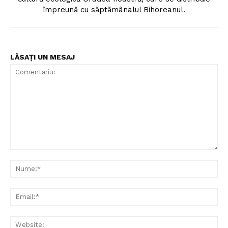
împreună cu săptămânalul Bihoreanul.
LĂSAȚI UN MESAJ
Comentariu:
Nu
Ema
Web