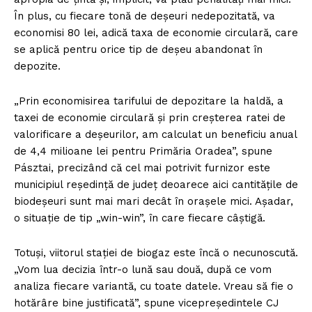
În plus, cu fiecare tonă de deșeuri nedepozitată, va
economisi 80 lei, adică taxa de economie circulară, care
se aplică pentru orice tip de deșeu abandonat în
depozite.
„Prin economisirea tarifului de depozitare la haldă, a
taxei de economie circulară și prin creșterea ratei de
valorificare a deșeurilor, am calculat un beneficiu anual
de 4,4 milioane lei pentru Primăria Oradea”, spune
Pásztai, precizând că cel mai potrivit furnizor este
municipiul reședință de județ deoarece aici cantitățile de
biodeșeuri sunt mai mari decât în orașele mici. Așadar,
o situație de tip „win-win”, în care fiecare câștigă.
Totuși, viitorul stației de biogaz este încă o necunoscută.
„Vom lua decizia într-o lună sau două, după ce vom
analiza fiecare variantă, cu toate datele. Vreau să fie o
hotărâre bine justificată”, spune vicepreședintele CJ