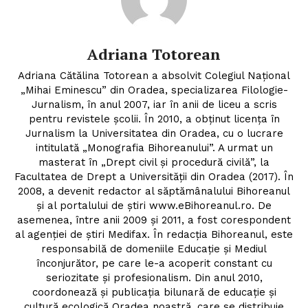
Adriana Totorean
Adriana Cătălina Totorean a absolvit Colegiul Naţional
„Mihai Eminescu” din Oradea, specializarea Filologie-
Jurnalism, în anul 2007, iar în anii de liceu a scris
pentru revistele şcolii. În 2010, a obţinut licenţa în
Jurnalism la Universitatea din Oradea, cu o lucrare
intitulată „Monografia Bihoreanului”. A urmat un
masterat în „Drept civil şi procedură civilă”, la
Facultatea de Drept a Universităţii din Oradea (2017). În
2008, a devenit redactor al săptămânalului Bihoreanul
şi al portalului de ştiri www.eBihoreanul.ro. De
asemenea, între anii 2009 şi 2011, a fost corespondent
al agenţiei de ştiri Medifax. În redacţia Bihoreanul, este
responsabilă de domeniile Educaţie şi Mediul
înconjurător, pe care le-a acoperit constant cu
seriozitate și profesionalism. Din anul 2010,
coordonează și publicaţia bilunară de educaţie şi
cultură ecologică Oradea noastră, care se distribuie