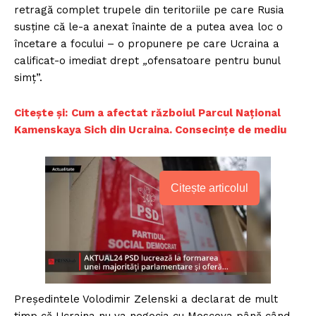
retragă complet trupele din teritoriile pe care Rusia
susţine că le-a anexat înainte de a putea avea loc o
încetare a focului – o propunere pe care Ucraina a
calificat-o imediat drept
„
ofensatoare pentru bunul
simţ”.
Citește și:
Cum a afectat războiul Parcul Național
Kamenskaya Sich din Ucraina. Consecințe de mediu
Citește articolul
Preşedintele Volodimir Zelenski a declarat de mult