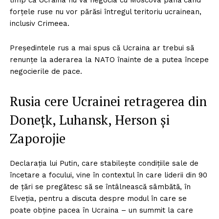
timp că Ucraina nu va negocia cu Moscova până când
forţele ruse nu vor părăsi întregul teritoriu ucrainean,
inclusiv Crimeea.
Preşedintele rus a mai spus că Ucraina ar trebui să
renunţe la aderarea la NATO înainte de a putea începe
negocierile de pace.
Rusia cere Ucrainei retragerea din
Doneţk, Luhansk, Herson şi
Zaporojie
Declaraţia lui Putin, care stabileşte condiţiile sale de
încetare a focului, vine în contextul în care liderii din 90
de ţări se pregătesc să se întâlnească sâmbătă, în
Elveţia, pentru a discuta despre modul în care se
poate obţine pacea în Ucraina – un summit la care