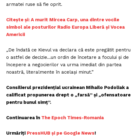
armatei ruse să fie oprit.
Citește și: A murit Mircea Carp, una dintre vocile
simbol ale posturilor Radio Europa Liberă și Vocea
Americii
„
De îndată ce Kievul va declara că este pregătit pentru
o astfel de decizie…un ordin de încetare a focului şi de
începere a negocierilor va urma imediat din partea
noastră, literalmente în acelaşi minut.”
Consilierul prezidenţial ucrainean Mihailo Podoliak a
calificat propunerea drept o
„
farsă” şi
„
ofensatoare
pentru bunul simţ”.
Continuarea în
The Epoch Times-Romania
Urmăriți
P
ressHUB și pe Google News
!