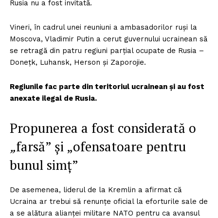
Rusia nu a fost invitată.
Vineri, în cadrul unei reuniuni a ambasadorilor ruşi la
Moscova, Vladimir Putin a cerut guvernului ucrainean să
se retragă din patru regiuni parţial ocupate de Rusia –
Doneţk, Luhansk, Herson şi Zaporojie.
Regiunile fac parte din teritoriul ucrainean şi au fost
anexate ilegal de Rusia.
Propunerea a fost considerată o
„
farsă” şi „ofensatoare pentru
bunul simţ”
De asemenea, liderul de la Kremlin a afirmat că
Ucraina ar trebui să renunţe oficial la eforturile sale de
a se alătura alianţei militare NATO pentru ca avansul