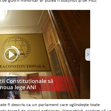
 de guvrn minoritar ar putea fi susținut și de PSD.
PRESShub
te fi descris ca un parlament care oglindește toate
Despre noi / Echipa
este teamă de alegeri anticipate. Dimpotrivă, credem că u