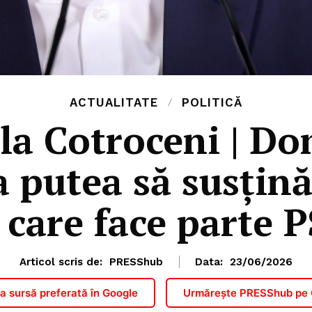
ACTUALITATE
POLITICĂ
la Cotroceni | Do
 putea să susțin
 care face parte 
Articol scris de:
PRESShub
Data:
23/06/2026
 sursă preferată în Google
Urmărește PRESShub pe