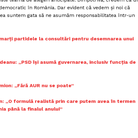
Proiecte editoriale
 democratic în România. Dar evident că vedem și noi că
Rețea
ceea suntem gata să ne asumăm responsabilitatea într-un
Contact
iect
 HOUSE
marți partidele la consultări pentru desemnarea unui
NIA
indeanu: „PSD își asumă guvernarea, inclusiv funcția de
Simion: „Fără AUR nu se poate”
ojan: „O formulă realistă prin care putem avea în termen
a până la finalul anului”