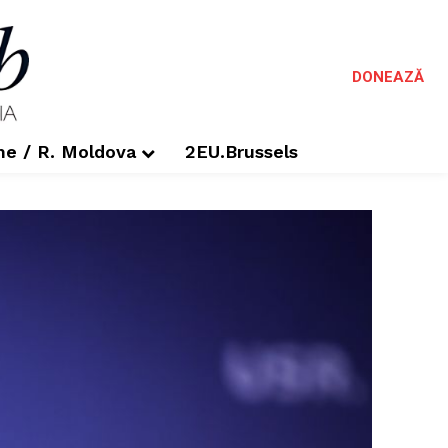
DONEAZĂ
me / R. Moldova
2EU.Brussels