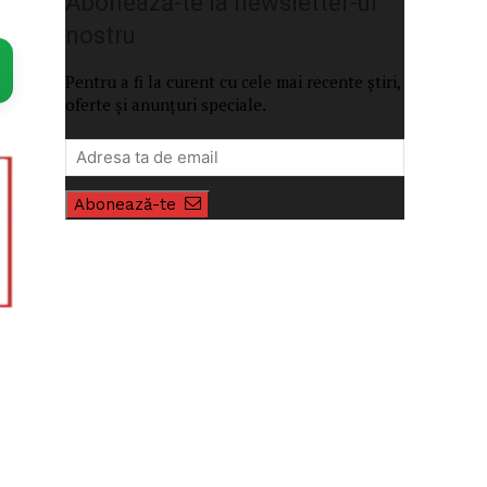
Abonează-te la newsletter-ul
nostru
Pentru a fi la curent cu cele mai recente știri,
oferte și anunțuri speciale.
Abonează-te