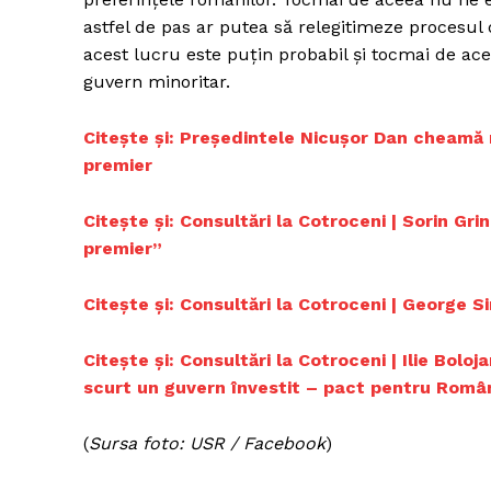
astfel de pas ar putea să relegitimeze procesul
acest lucru este puțin probabil și tocmai de a
guvern minoritar.
Un pro
FREEDOM
Citește și: Președintele Nicușor Dan cheamă 
ROMÂ
premier
Citește și: Consultări la Cotroceni | Sorin Gr
premier”
Citește și: Consultări la Cotroceni | George 
Citește și: Consultări la Cotroceni | Ilie Bol
scurt un guvern învestit – pact pentru Români
(
Sursa foto: USR / Facebook
)