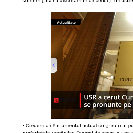
suntem gata să discutăm în ce condiții un astfel
00:00
/
01:00
presshub
• Credem că Parlamentul actual cu greu mai poa
preferințele românilor. Tocmai de aceea nu ne 