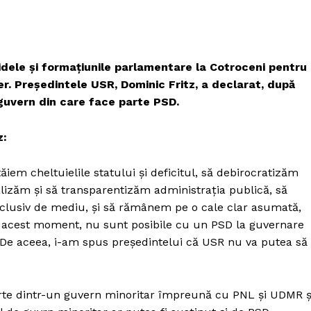
idele și formațiunile parlamentare la Cotroceni pentru
r. Președintele USR, Dominic Fritz, a declarat, după
 guvern din care face parte PSD.
z:
tăiem cheltuielile statului și deficitul, să debirocratizăm
talizăm și să transparentizăm administrația publică, să
inclusiv de mediu, și să rămânem pe o cale clar asumată,
n acest moment, nu sunt posibile cu un PSD la guvernare
 De aceea, i-am spus președintelui că USR nu va putea să
parte dintr-un guvern minoritar împreună cu PNL și UDMR ș