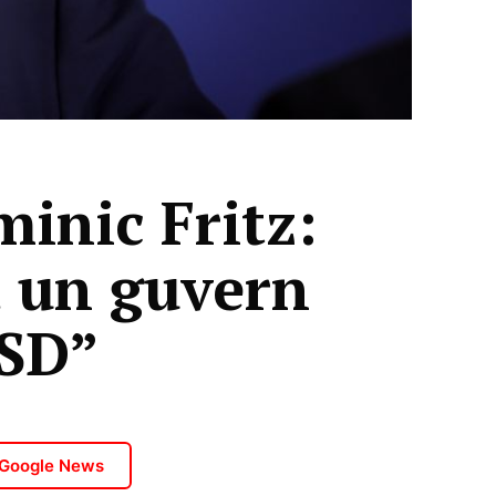
minic Fritz:
ă un guvern
PSD”
 Google News