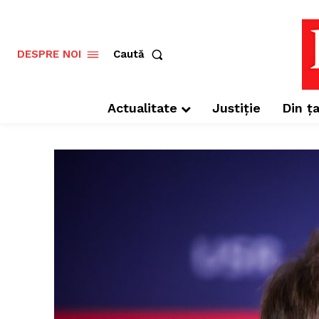
Caută
DESPRE NOI
Actualitate
Justiție
Din ța