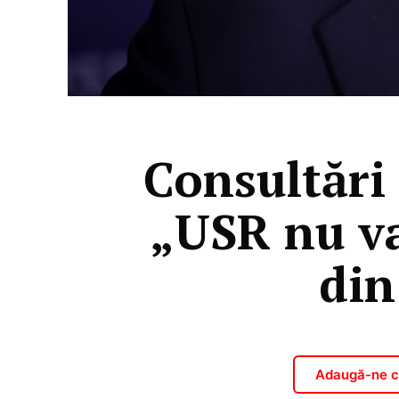
Consultări 
„USR nu va
din
Adaugă-ne ca