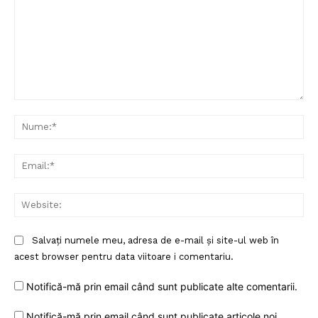
Comentariu:
Nu
Ema
Web
Salvați numele meu, adresa de e-mail și site-ul web în
acest browser pentru data viitoare i comentariu.
Notifică-mă prin email când sunt publicate alte comentarii.
Notifică-mă prin email când sunt publicate articole noi.