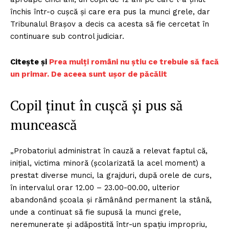
închis într-o cuşcă şi care era pus la munci grele, dar
Tribunalul Braşov a decis ca acesta să fie cercetat în
continuare sub control judiciar.
Citește și
Prea mulți români nu știu ce trebuie să facă
un primar. De aceea sunt ușor de păcălit
Copil ținut în cușcă și pus să
muncească
„Probatoriul administrat în cauză a relevat faptul că,
iniţial, victima minoră (şcolarizată la acel moment) a
prestat diverse munci, la grajduri, după orele de curs,
în intervalul orar 12.00 – 23.00-00.00, ulterior
abandonând şcoala şi rămânând permanent la stână,
unde a continuat să fie supusă la munci grele,
neremunerate şi adăpostită într-un spaţiu impropriu,