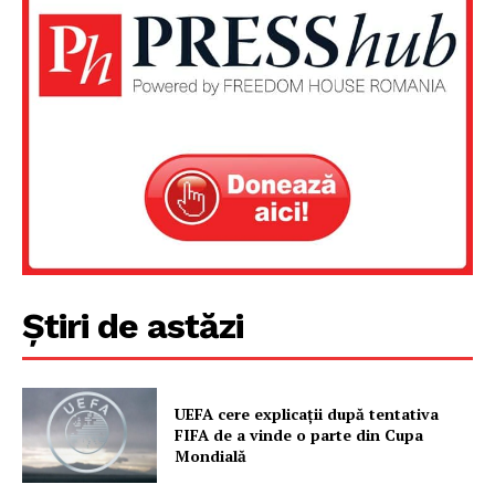
Un proiect
FREEDOM HOUSE ROMÂNIA
PRESShub
Știri de astăzi
Despre noi / Echipa
Proiecte editoriale
Rețea
UEFA cere explicații după tentativa
Contact
FIFA de a vinde o parte din Cupa
Mondială