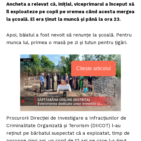
Ancheta a relevat că, iniţial, viceprimarul a început să
îl exploateze pe copil pe vremea când acesta mergea
la şcoală. El era ţinut la muncă şi până la ora 23.
Apoi, băiatul a fost nevoit să renunţe la şcoală. Pentru
munca lui, primea o masă pe zi şi tutun pentru ţigări.
Citește articolul
Procurorii Direcţiei de Investigare a Infracţiunilor de
Criminalitate Organizată şi Terorism (DIICOT) l-au
reţinut pe bărbatul suspectat că a exploatat, timp de
aproape cinci ani, un copil de 12 ani pe care l-a ţinut