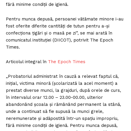
fără minime condiţii de igienă.
Pentru munca depusă, persoanei vătămate minore i-au
fost oferite diferite cantităţi de tutun pentru a-şi
confecţiona ţigări şi o masă pe zi”, se mai arată în
comunicatul instituţiei (DIICOT), potrivit The Epoch
Times.
Articolul integral în
The Epoch Times
„Probatoriul administrat în cauză a relevat faptul că,
iniţial, victima minoră (şcolarizată la acel moment) a
prestat diverse munci, la grajduri, după orele de curs,
în intervalul orar 12.00 – 23.00-00.00, ulterior
abandonând şcoala şi rămânând permanent la stână,
unde a continuat să fie supusă la munci grele,
neremunerate şi adăpostită într-un spaţiu impropriu,
fără minime condiţii de igienă. Pentru munca depusă,