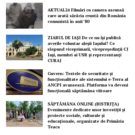
AKTUAL24 Filmări cu camera ascunsă
care arată sărăcia cruntă din România
comunistă în anii ’80
ZIARUL DE IAȘI De ce nu își publică
averile voluntar aleșii Iașului? Ce
răspund viceprimarii, vicepreședinții CJ
Iași, membri ai USR și reprezentanți
CURAJ
Guvern: Testele de securitate și
funcționalitate ale sistemului e-Terra al
ANCPI avansează. Platforma va deveni
funcțională săptămâna viitoare
SĂPTĂMÂNA ONLINE (BISTRIȚA)
Evenimente dedicate unor investiții și
proiecte sociale, culturale și
educaționale, organizate de Primăria
Teaca