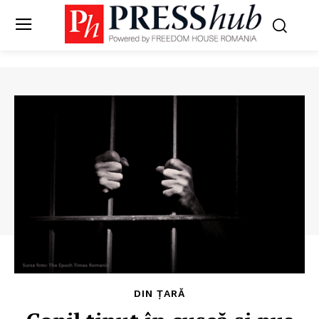
DIN ȚARĂ