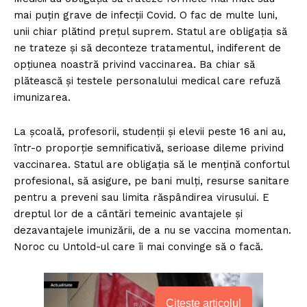
mai puțin grave de infecții Covid. O fac de multe luni,
unii chiar plătind prețul suprem. Statul are obligația să
ne trateze și să deconteze tratamentul, indiferent de
opțiunea noastră privind vaccinarea. Ba chiar să
plătească și testele personalului medical care refuză
imunizarea.
La școală, profesorii, studenții și elevii peste 16 ani au,
într-o proporție semnificativă, serioase dileme privind
vaccinarea. Statul are obligația să le mențină confortul
profesional, să asigure, pe bani mulți, resurse sanitare
pentru a preveni sau limita răspândirea virusului. E
dreptul lor de a cântări temeinic avantajele și
dezavantajele imunizării, de a nu se vaccina momentan.
Noroc cu Untold-ul care îi mai convinge să o facă.
Citește articolul