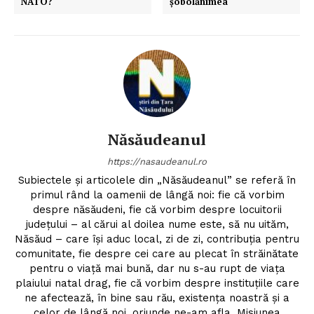
NATO?
șobolănimea
Năsăudeanul
https://nasaudeanul.ro
Subiectele și articolele din „Năsăudeanul” se referă în
primul rând la oamenii de lângă noi: fie că vorbim
despre năsăudeni, fie că vorbim despre locuitorii
județului – al cărui al doilea nume este, să nu uităm,
Năsăud – care își aduc local, zi de zi, contribuția pentru
comunitate, fie despre cei care au plecat în străinătate
pentru o viață mai bună, dar nu s-au rupt de viața
plaiului natal drag, fie că vorbim despre instituțiile care
ne afectează, în bine sau rău, existența noastră și a
celor de lângă noi, oriunde ne-am afla. Misiunea