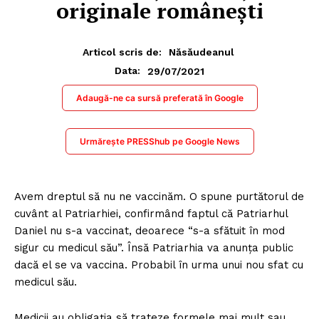
originale românești
Articol scris de:
Năsăudeanul
29/07/2021
Data:
Adaugă-ne ca sursă preferată în Google
Urmărește PRESShub pe Google News
Avem dreptul să nu ne vaccinăm. O spune purtătorul de
cuvânt al Patriarhiei, confirmând faptul că Patriarhul
Daniel nu s-a vaccinat, deoarece “s-a sfătuit în mod
sigur cu medicul său”. Însă Patriarhia va anunța public
dacă el se va vaccina. Probabil în urma unui nou sfat cu
medicul său.
Medicii au obligația să trateze formele mai mult sau