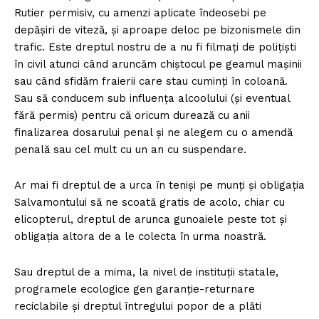
Rutier permisiv, cu amenzi aplicate îndeosebi pe
depășiri de viteză, și aproape deloc pe bizonismele din
trafic. Este dreptul nostru de a nu fi filmați de polițiști
în civil atunci când aruncăm chiștocul pe geamul mașinii
sau când sfidăm fraierii care stau cuminți în coloană.
Sau să conducem sub influența alcoolului (și eventual
fără permis) pentru că oricum durează cu anii
finalizarea dosarului penal și ne alegem cu o amendă
penală sau cel mult cu un an cu suspendare.
Ar mai fi dreptul de a urca în teniși pe munți și obligația
Salvamontului să ne scoată gratis de acolo, chiar cu
elicopterul, dreptul de arunca gunoaiele peste tot și
obligația altora de a le colecta în urma noastră.
Sau dreptul de a mima, la nivel de instituții statale,
programele ecologice gen garanție-returnare
reciclabile și dreptul întregului popor de a plăti