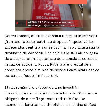
Șoferii români, aflați în exercițiul funcțiunii în interiorul
granițelor acestei patrii, au dreptul să apese vârtos
accelerația pentru a ajunge cât mai rapid acasă sau la
destinația de concediu. Echipajele SMURD au obligația
de a acorda primul ajutor sau de a constata decesele,
în caz de accident. Poliția Rutieră are dreptul de a
completa ordinele zilnice de serviciu care arată cât de
ocupați au fost ei. În fiecare zi.
Statul român are dreptul de a nu investi în
infrastructura rutieră și feroviară timp de 30 de ani și
obligația de a desființa toate radarele fixe. De
asemenea, legiuitorii au dreptul de a menține un Cod