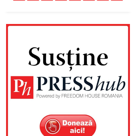
Un proiect
FREEDOM HOUSE ROMÂNIA
PRESShub
Despre noi / Echipa
Proiecte editoriale