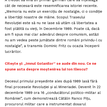
A trebuit să vină un primar german care să înțeleagă
cât de necesară este resemnificarea istoriei recente.
„Memoria nu este un exercițiu de nostalgie, ci o condiție
a libertății noastre de mâine. Scopul Traseului
Revoluției este să nu ne lase să uităm că libertatea a
fost plătită cu vieți, în Decembrie 1989. Poate că, dacă
am fi spus mai clar adevărul despre comunism, astăzi
nu am vedea peste jumătate dintre români privindu-l cu
nostalgie”, a transmis Dominic Fritz cu ocazia începerii
lucrărilor.
Citește și: „Imnul Golanilor” se aude din nou. Ce ne
spune asta despre moștenirea lui Ion Iliescu?
Decesul primului președinte ales după 1989 lasă fără
final procesele Revoluției și al Mineriadei. Devenit în 22
decembrie 1989 ora 16 „conducătorul politico-militar al
României”, cum demonstrează Cătălin Ranco Pițu,
procurorul militar care a instrumentat dosarul