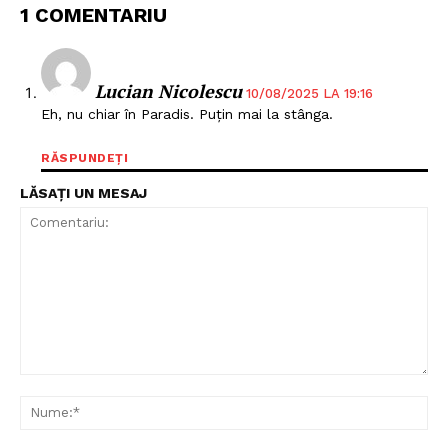
Proiecte editoriale
1 COMENTARIU
Rețea
Contact
Lucian Nicolescu
10/08/2025 LA 19:16
Eh, nu chiar în Paradis. Puțin mai la stânga.
RĂSPUNDEȚI
LĂSAȚI UN MESAJ
Comentariu:
Nu