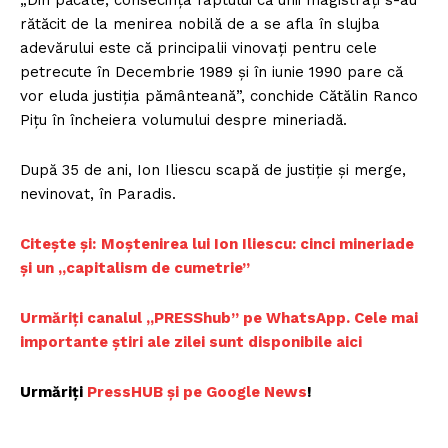
„Din păcate, consecința faptului că unii magistrați s-au
rătăcit de la menirea nobilă de a se afla în slujba
adevărului este că principalii vinovați pentru cele
petrecute în Decembrie 1989 și în iunie 1990 pare că
vor eluda justiția pământeană”, conchide Cătălin Ranco
Pițu în încheiera volumului despre mineriadă.
După 35 de ani, Ion Iliescu scapă de justiție și merge,
nevinovat, în Paradis.
Citește și:
Moștenirea lui Ion Iliescu: cinci mineriade
și un „capitalism de cumetrie”
Urmăriți canalul „PRESShub” pe WhatsApp. Cele mai
importante știri ale zilei sunt disponibile aici
Urmăriți
PressHUB și pe Google News
!