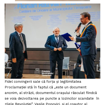
Fidel convingerii sale că forța și legitimitatea
Proclamației stă în faptul că „este un document
anonim, al străzii, documentul orașului răsculat fiindcă
se voia dezvoltarea pe puncte a lozincilor scandate în
zilele Revoluției”, Vasile Popovici, și el coautor al