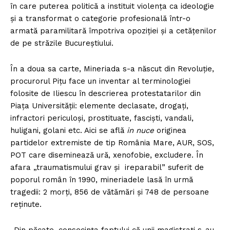
în care puterea politică a instituit violența ca ideologie
și a transformat o categorie profesională într-o
armată paramilitară împotriva opoziției și a cetățenilor
de pe străzile Bucureștiului.
În a doua sa carte, Mineriada s-a născut din Revoluție,
procurorul Pițu face un inventar al terminologiei
folosite de Iliescu în descrierea protestatarilor din
Piața Universității: elemente declasate, drogați,
infractori periculoși, prostituate, fasciști, vandali,
huligani, golani etc. Aici se află
in nuce
originea
partidelor extremiste de tip România Mare, AUR, SOS,
POT care diseminează ură, xenofobie, excludere. În
afara „traumatismului grav și ireparabil” suferit de
poporul român în 1990, mineriadele lasă în urmă
tragedii: 2 morți, 856 de vătămări și 748 de persoane
reținute.