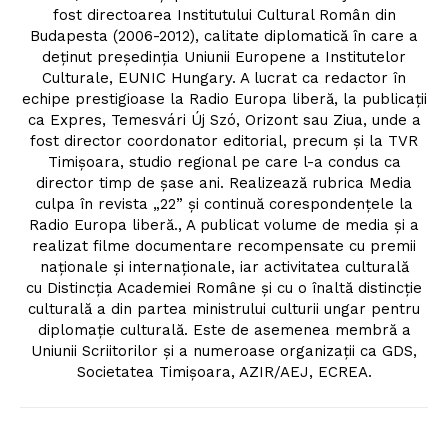
fost directoarea Institutului Cultural Român din
Budapesta (2006-2012), calitate diplomatică în care a
deținut președinția Uniunii Europene a Institutelor
Culturale, EUNIC Hungary. A lucrat ca redactor în
echipe prestigioase la Radio Europa liberă, la publicații
ca Expres, Temesvári Új Szó, Orizont sau Ziua, unde a
fost director coordonator editorial, precum și la TVR
Timişoara, studio regional pe care l-a condus ca
director timp de şase ani. Realizează rubrica Media
culpa în revista „22” și continuă corespondențele la
Radio Europa liberă., A publicat volume de media și a
Un proiect
realizat filme documentare recompensate cu premii
naționale și internaționale, iar activitatea culturală
FREEDOM HOUSE ROMÂNIA
cu Distincția Academiei Române și cu o înaltă distincție
culturală a din partea ministrului culturii ungar pentru
diplomație culturală. Este de asemenea membră a
Uniunii Scriitorilor și a numeroase organizații ca GDS,
Societatea Timișoara, AZIR/AEJ, ECREA.
PRESShub
Despre noi / Echipa