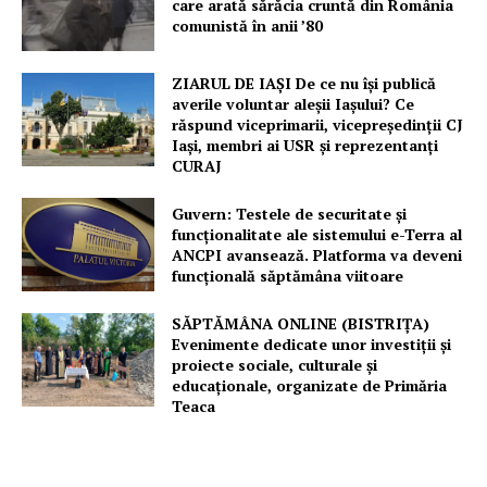
care arată sărăcia cruntă din România
comunistă în anii ’80
ZIARUL DE IAȘI De ce nu își publică
averile voluntar aleșii Iașului? Ce
răspund viceprimarii, vicepreședinții CJ
Iași, membri ai USR și reprezentanți
CURAJ
Guvern: Testele de securitate și
funcționalitate ale sistemului e-Terra al
ANCPI avansează. Platforma va deveni
funcțională săptămâna viitoare
SĂPTĂMÂNA ONLINE (BISTRIȚA)
Evenimente dedicate unor investiții și
proiecte sociale, culturale și
educaționale, organizate de Primăria
Teaca