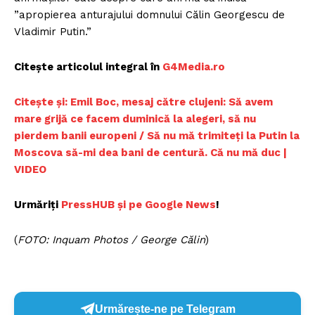
”apropierea anturajului domnului Călin Georgescu de
Vladimir Putin.”
Citește articolul integral în
G4Media.ro
Citește și: Emil Boc, mesaj către clujeni: Să avem
mare grijă ce facem duminică la alegeri, să nu
pierdem banii europeni / Să nu mă trimiteți la Putin la
Moscova să-mi dea bani de centură. Că nu mă duc |
VIDEO
Urmăriți
PressHUB și pe Google News
!
(
FOTO: Inquam Photos / George Călin
)
Urmărește-ne pe Telegram