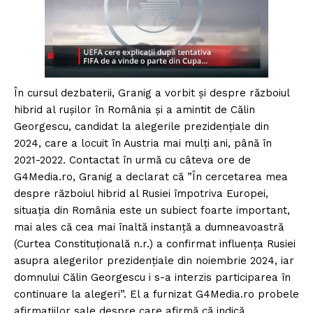
În cursul dezbaterii, Granig a vorbit și despre războiul
hibrid al rușilor în România și a amintit de Călin
Georgescu, candidat la alegerile prezidențiale din
2024, care a locuit în Austria mai mulți ani, până în
2021-2022. Contactat în urmă cu câteva ore de
G4Media.ro, Granig a declarat că ”În cercetarea mea
despre războiul hibrid al Rusiei împotriva Europei,
situația din România este un subiect foarte important,
mai ales că cea mai înaltă instanță a dumneavoastră
(Curtea Constituțională n.r.) a confirmat influența Rusiei
asupra alegerilor prezidențiale din noiembrie 2024, iar
domnului Călin Georgescu i s-a interzis participarea în
continuare la alegeri”. El a furnizat G4Media.ro probele
afirmațiilor sale despre care afirmă că indică