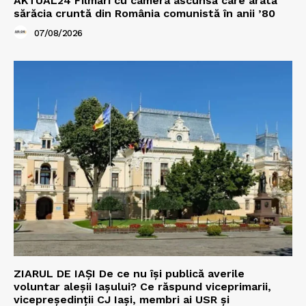
AKTUAL24 Filmări cu camera ascunsă care arată
sărăcia cruntă din România comunistă în anii ’80
07/08/2026
ZIARUL DE IAȘI De ce nu își publică averile
voluntar aleșii Iașului? Ce răspund viceprimarii,
vicepreședinții CJ Iași, membri ai USR și