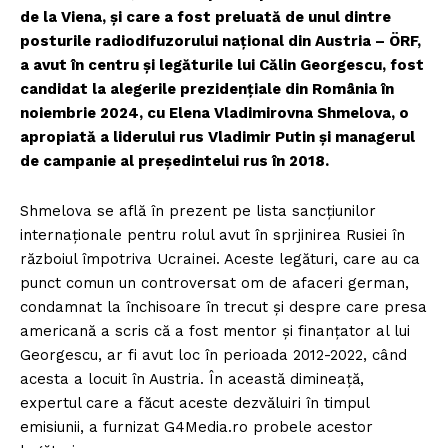
de la Viena, și care a fost preluată de unul dintre
posturile radiodifuzorului național din Austria – ÖRF,
a avut în centru și legăturile lui Călin Georgescu, fost
candidat la alegerile prezidențiale din România în
noiembrie 2024, cu Elena Vladimirovna Shmelova, o
apropiată a liderului rus Vladimir Putin și managerul
de campanie al președintelui rus în 2018.
Shmelova se află în prezent pe lista sancțiunilor
internaționale pentru rolul avut în sprjinirea Rusiei în
războiul împotriva Ucrainei. Aceste legături, care au ca
punct comun un controversat om de afaceri german,
condamnat la închisoare în trecut și despre care presa
americană a scris că a fost mentor și finanțator al lui
Georgescu, ar fi avut loc în perioada 2012-2022, când
acesta a locuit în Austria. În această dimineață,
expertul care a făcut aceste dezvăluiri în timpul
emisiunii, a furnizat G4Media.ro probele acestor