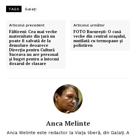
TAGS
Galați
Articolul precedent
Articolul următor
Fălticeni: Cea mai veche
FOTO București: O casă
maternitate din țară nu
veche din centrul orașului,
poate fi salvată de la
mutilată cu termopane și
demolare deoarece
polistiren
Direcția pentru Cultură
Suceava nu are personal
și buget pentru a întocmi
Un proiect
dosarul de clasare
FREEDOM HOUSE ROMÂNIA
PRESShub
Despre noi / Echipa
Anca Melinte
Proiecte editoriale
Anca Melinte este redactor la Viața liberă, din Galați. A
Rețea