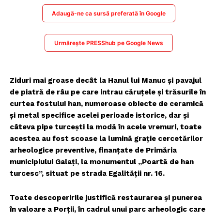
Adaugă-ne ca sursă preferată în Google
Urmărește PRESShub pe Google News
Ziduri mai groase decât la Hanul lui Manuc şi pavajul
de piatră de râu pe care intrau căruţele şi trăsurile în
curtea fostului han, numeroase obiecte de ceramică
şi metal specifice acelei perioade istorice, dar şi
câteva pipe turceşti la modă în acele vremuri, toate
acestea au fost scoase la lumină graţie cercetărilor
arheologice preventive, finanţate de Primăria
municipiului Galaţi, la monumentul „Poartă de han
turcesc”, situat pe strada Egalităţii nr. 16.
Toate descoperirile justifică restaurarea şi punerea
în valoare a Porţii, în cadrul unui parc arheologic care