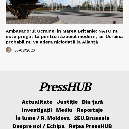
Ambasadorul Ucrainei în Marea Britanie: NATO nu
este pregătită pentru războiul modern, iar Ucraina
probabil nu va adera niciodată la Alianță
05/08/2026
PressHUB
Actualitate
Justiție
Din țară
Investigații
Mediu
Reportaje
În lume / R. Moldova
2EU.Brussels
Despre noi / Echipa
Rețea PressHUB