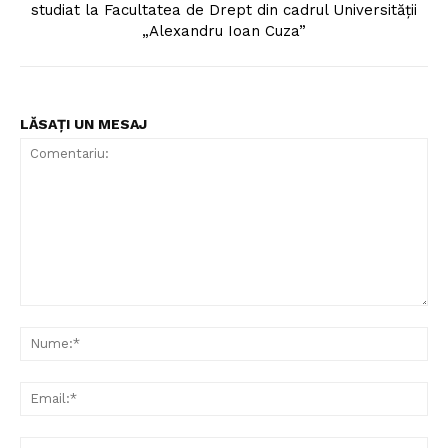
studiat la Facultatea de Drept din cadrul Universității
Contact
„Alexandru Ioan Cuza”
LĂSAȚI UN MESAJ
Comentariu:
Nu
Ema
Web