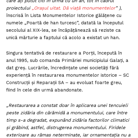
care aţi putut citi în urmă cu un an, tot în cadrul
proiectului
„Oraşul uitat. Dă viaţă monumentelor
” )
,
înscrisă în Lista Monumentelor Istorice gălăţene cu
numele „Poartă de han turcesc”, datată la începutul
secolului al XIX-lea, se încăpăţânează să reziste ca
unică mărturie a faptului că acolo a existat un han.
Singura tentativă de restaurare a Porţii, începută în
anul 1995, sub comanda Primăriei municipiului Galaţi, a
dat greş. Lucrările, încredinţate unei societăţi fără
experiență în restaurarea monumentelor istorice – SC
Construcţii şi Reparaţii SA – au evoluat foarte greu,
fiind în cele din urmă abandonate.
„Restaurarea a constat doar în aplicarea unei tencuieli
peste zidăria din cărămidă a monumentului, care între
timp s-a degradat, expunând zidăria factorilor climatici
şi grăbind, astfel, distrugerea monumentului. Firidele
exterioare au rămas neterminate, iar ornamentaţia nu a