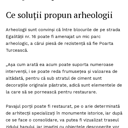
Ce soluţii propun arheologii
Arheologii sunt convinşi că între blocurile de pe strada
Egalităţii nr. 16 poate fi amenajat un mic parc
arheologic, a cărui piesă de rezistenţă să fie Poarta
Turcească.
„Aşa cum arată ea acum poate suporta numeroase
intervenţii, i se poate reda frumuseţea şi valoarea de
altădată, pentru că sub stratul de ciment sunt
decoraţiile originale păstrate, adică sunt elementele de
la care să se pornească pentru restaurare.
Pavajul porţii poate fi restaurat, pe o arie determinată
de arhitecţii specializaţi în monumente istorice, iar după
ce se face o consolidare, va putea fi vizualizat traseul
zidului hanului, iar imagini cu obiectele descoperite vor