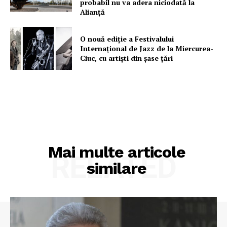
probabil nu va adera niciodată la
Alianță
O nouă ediţie a Festivalului
Internaţional de Jazz de la Miercurea-
Ciuc, cu artişti din şase ţări
Mai multe articole
RELATED
similare