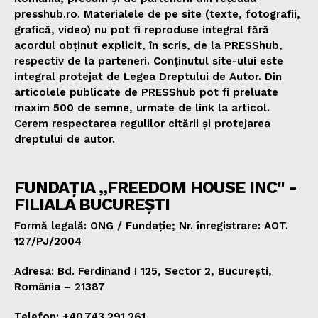
presshub.ro. Materialele de pe site (texte, fotografii,
grafică, video) nu pot fi reproduse integral fără
acordul obținut explicit, în scris, de la PRESShub,
respectiv de la parteneri. Conținutul site-ului este
integral protejat de Legea Dreptului de Autor. Din
articolele publicate de PRESShub pot fi preluate
maxim 500 de semne, urmate de link la articol.
Cerem respectarea regulilor citării și protejarea
dreptului de autor.
FUNDAȚIA „FREEDOM HOUSE INC" -
FILIALA BUCUREȘTI
Formă legală: ONG / Fundație; Nr. înregistrare: AOT.
127/PJ/2004
Adresa: Bd. Ferdinand I 125, Sector 2, București,
România – 21387
Telefon: +40.743.291.261