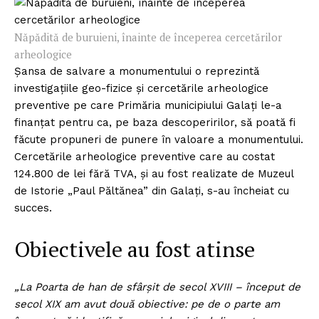
Năpădită de buruieni, înainte de începerea cercetărilor
arheologice
Şansa de salvare a monumentului o reprezintă
investigaţiile geo-fizice şi cercetările arheologice
preventive pe care Primăria municipiului Galaţi le-a
finanţat pentru ca, pe baza descoperirilor, să poată fi
făcute propuneri de punere în valoare a monumentului.
Cercetările arheologice preventive care au costat
124.800 de lei fără TVA, şi au fost realizate de Muzeul
de Istorie „Paul Păltănea” din Galaţi, s-au încheiat cu
succes.
Obiectivele au fost atinse
„La Poarta de han de sfârşit de secol XVIII – început de
secol XIX am avut două obiective: pe de o parte am