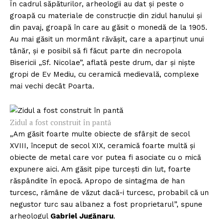
În cadrul săpăturilor, arheologii au dat şi peste o
groapă cu materiale de construcţie din zidul hanului şi
din pavaj, groapă în care au găsit o monedă de la 1905.
Au mai găsit un mormânt răvăşit, care a aparţinut unui
tânăr, şi e posibil să fi făcut parte din necropola
Bisericii „Sf. Nicolae”, aflată peste drum, dar şi nişte
gropi de Ev Mediu, cu ceramică medievală, complexe
mai vechi decât Poarta.
Zidul a fost construit în pantă
„Am găsit foarte multe obiecte de sfârşit de secol
XVIII, început de secol XIX, ceramică foarte multă şi
obiecte de metal care vor putea fi asociate cu o mică
expunere aici. Am găsit pipe turceşti din lut, foarte
răspândite în epocă. Apropo de sintagma de han
turcesc, rămâne de văzut dacă-i turcesc, probabil că un
negustor turc sau albanez a fost proprietarul”, spune
arheologul
Gabriel Jugănaru
.