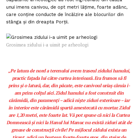
unui imens canivou, de opt metri lăţime, foarte adânc,
care conţine conducte de încălzire ale blocurilor din
stânga şi din dreapta Porţii.
Grosimea zidului i-a uimit pe arheologi
„Pe latura de nord a terenului avem traseul zidului hanului,
practic faţada lui către curtea interioară. Era frumos să fi
prins şi o latură, dar, din păcate, este canivoul uriaş căruia i-
am prins colţul aici. Zidul hanului a fost construit din
cărămidă, din paramenţi – adică nişte ziduri exterioare – iar
în interior este cărămidă spartă amestecată cu mortar. Zidul
are 1,20 metri, este foarte lat. Vă pot spune că nici la Curtea
Domnească şi nici la Hanul lui Manuc nu există ziduri atât de
groase de construcţii civile! Pe mijlocul zidului exista un
tirant, adică un buştean foarte-foarte gros, din stejar de