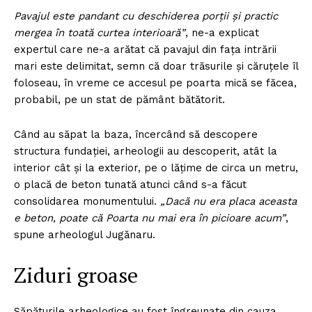
Pavajul este pandant cu deschiderea porţii şi practic
mergea în toată curtea interioară”
, ne-a explicat
expertul care ne-a arătat că pavajul din faţa intrării
mari este delimitat, semn că doar trăsurile şi căruţele îl
foloseau, în vreme ce accesul pe poarta mică se făcea,
probabil, pe un stat de pământ bătătorit.
Când au săpat la baza, încercând să descopere
structura fundaţiei, arheologii au descoperit, atât la
interior cât şi la exterior, pe o lăţime de circa un metru,
o placă de beton tunată atunci când s-a făcut
consolidarea monumentului.
„Dacă nu era placa aceasta
e beton, poate că Poarta nu mai era în picioare acum”
,
spune arheologul Jugănaru.
Ziduri groase
Săpăturile arheologice au fost îngreunate din cauza