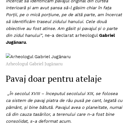
încercat să identificăm pavajul original din curtea
interioară şi am avut şansa să-l găsim chiar în faţa
Porţii, pe o mică porţiune, pe de altă parte, am încercat
să identificăm traseul zidului hanului. Cele două
obiective au fost atinse. Am găsit şi pavajul şi o parte
din zidul hanului”
, ne-a declarat arheologul
Gabriel
Jugănaru
.
Arheologul Gabriel Jugănaru
Pavaj doar pentru atelaje
„În secolul XVIII – începutul secolului XIX, se folosea
ca sistem de pavaj piatra de râu pusă pe cant, legată cu
pământ, şi bine bătută. Pavajul avea o planeitate, numai
că din cauza tasărilor, a terenului care n-a fost bine
consolidat, s-a deformat acum.