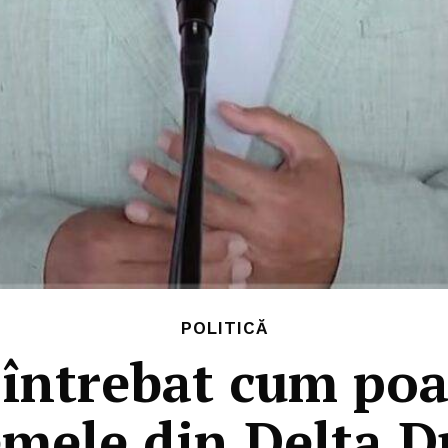
POLITICĂ
 întrebat cum poa
mele din Delta D