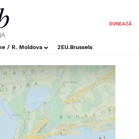
DONEAZĂ
me / R. Moldova
2EU.Brussels