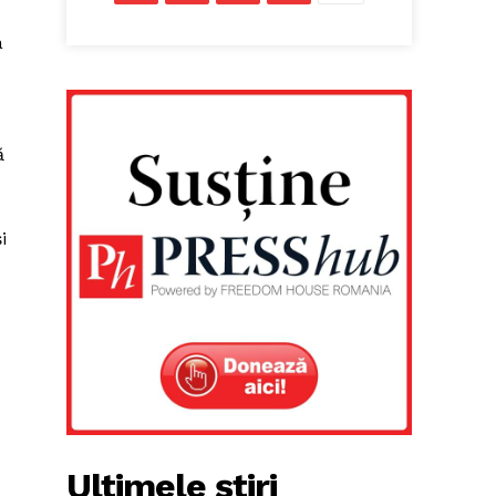
a
ă
i
Ultimele știri