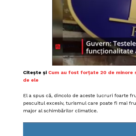
Un pro
FREEDOM
ROMÂ
Citește și
Cum au fost forțate 20 de minore s
de ele
El a spus că, dincolo de aceste lucruri foarte
pescuitul excesiv, turismul care poate fi mai fr
major al schimbărilor climatice.