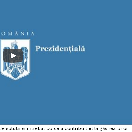
 soluții și întrebat cu ce a contribuit el la găsirea unor