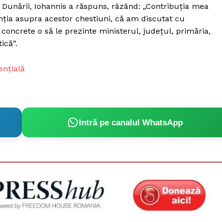
a Dunării, Iohannis a răspuns, râzând: „Contribuția mea
enția asupra acestor chestiuni, că am discutat cu
te concrete o să le prezinte ministerul, județul, primăria,
ică”.
ențială
Intră pe canalul WhatsApp