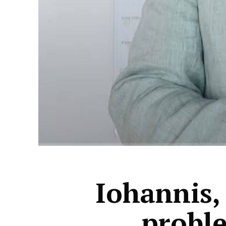
Iohannis,
proble