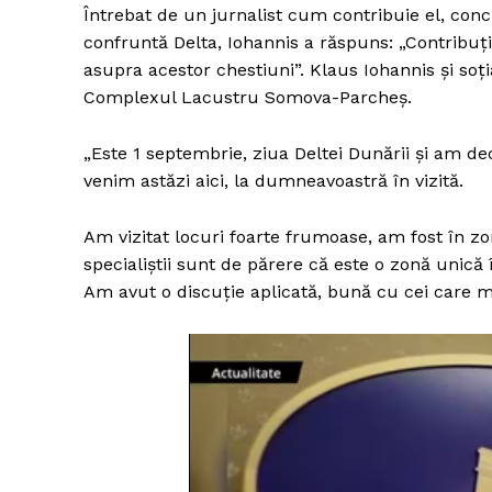
Întrebat de un jurnalist cum contribuie el, concr
confruntă Delta, Iohannis a răspuns: „Contribuți
asupra acestor chestiuni”. Klaus Iohannis și soț
Complexul Lacustru Somova-Parcheş.
„Este 1 septembrie, ziua Deltei Dunării şi am 
venim astăzi aici, la dumneavoastră în vizită.
Am vizitat locuri foarte frumoase, am fost în z
specialiştii sunt de părere că este o zonă unică
Am avut o discuţie aplicată, bună cu cei care m-a