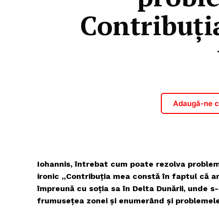
Contribuți
Adaugă-ne ca
Iohannis, întrebat cum poate rezolva probleme
ironic „Contribuția mea constă în faptul că am
împreună cu soția sa în Delta Dunării, unde s-
frumusețea zonei și enumerând și problemele