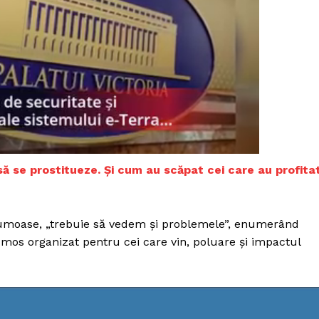
Proiecte editoriale
Rețea
Contact
iect
 HOUSE
NIA
ă se prostitueze. Și cum au scăpat cei care au profita
 frumoase, „trebuie să vedem și problemele”, enumerând
umos organizat pentru cei care vin, poluare și impactul