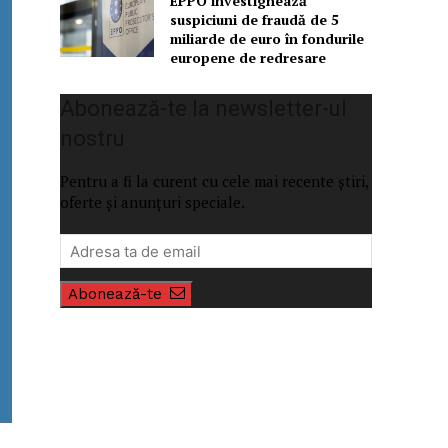
EPPO investighează
suspiciuni de fraudă de 5
miliarde de euro în fondurile
europene de redresare
Abonează-te la newsletter-ul
nostru
Pentru a fi la curent cu cele mai recente știri,
oferte și anunțuri speciale.
Abonează-te