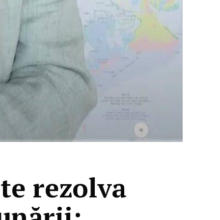
te rezolva
unării: