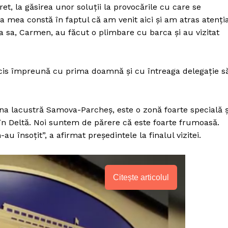
et, la găsirea unor soluții la provocările cu care se
a mea constă în faptul că am venit aici și am atras atenți
ia sa, Carmen, au făcut o plimbare cu barca şi au vizitat
decis împreună cu prima doamnă şi cu întreaga delegaţie s
ona lacustră Samova-Parcheş, este o zonă foarte specială ş
 în Deltă. Noi suntem de părere că este foarte frumoasă.
u însoţit”, a afirmat preşedintele la finalul vizitei.
Citește articolul
PRESShub
Despre noi / Echipa