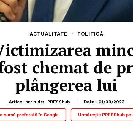
ACTUALITATE
POLITICĂ
Victimizarea minc
fost chemat de pr
plângerea lui
Articol scris de:
PRESShub
Data:
01/09/2023
 sursă preferată în Google
Urmărește PRESShub pe