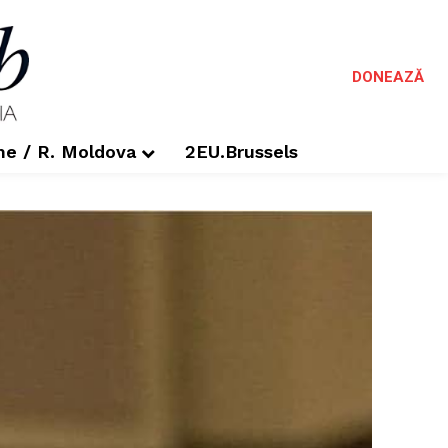
DONEAZĂ
me / R. Moldova
2EU.Brussels