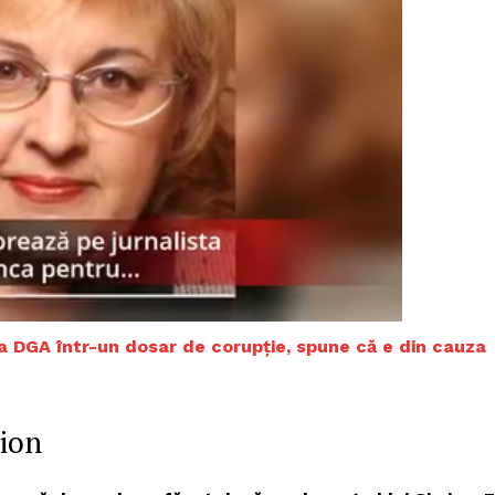
la DGA într-un dosar de corupție, spune că e din cauza
PRESShub
mion
Despre noi / Echipa