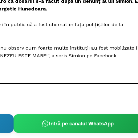
o că dosarul s-a făcut după un denunț al lui Simion. E
Proiecte editoriale
nergetic Hunedoara.
Rețea
Contact
 în public că a fost chemat în fața polițiștilor de la
iect
 HOUSE
NIA
nu observ cum foarte multe instituții au fost mobilizate 
UMNEZEU ESTE MARE!”, a scris Simion pe Facebook.
Intră pe canalul WhatsApp