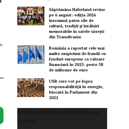
l
Săptămâna Haferland revine
pe 6 august: ediția 2026
înseamnă patru zile de
cultură, tradiții și întâlniri
memorabile în satele săsești
din Transilvania
în
România a raportat cele mai
multe suspiciuni de fraudă cu
fonduri europene ca valoare
financiară în 2025: peste 58
de milioane de euro
USR cere vot pe legea
responsabilității în energie,
blocată în Parlament din
2022
Abonează-te la newsletter-ul
nostru