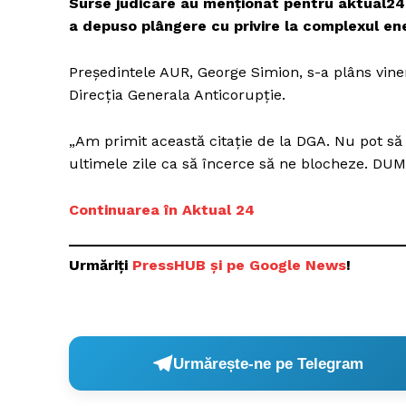
Surse judicare au menționat pentru aktual24.r
a depuso plângere cu privire la complexul e
Președintele AUR, George Simion, s-a plâns vineri
Un pro
Direcția Generala Anticorupție.
FREEDOM
ROMÂ
„Am primit această citație de la DGA. Nu pot să 
ultimele zile ca să încerce să ne blocheze. D
Continuarea în Aktual 24
Urmăriți
P
ressHUB și pe Google News
!
Urmărește-ne pe Telegram