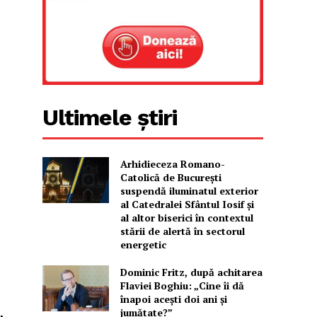
Ultimele știri
Arhidieceza Romano-
Catolică de București
suspendă iluminatul exterior
al Catedralei Sfântul Iosif și
al altor biserici în contextul
stării de alertă în sectorul
energetic
Dominic Fritz, după achitarea
Flaviei Boghiu: „Cine îi dă
înapoi aceşti doi ani şi
jumătate?”