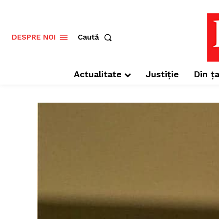
Caută
DESPRE NOI
Actualitate
Justiție
Din ța