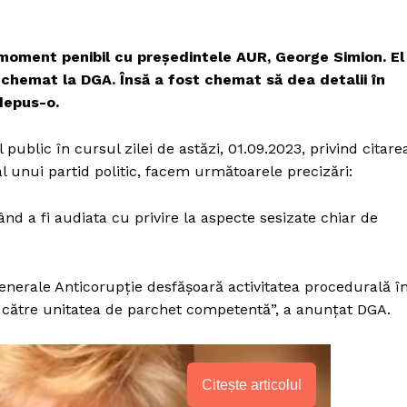
 moment penibil cu președintele AUR, George Simion. El
d chemat la DGA. Însă a fost chemat să dea detalii în
depus-o.
 public în cursul zilei de astăzi, 01.09.2023, privind citare
l unui partid politic, facem următoarele precizări:
d a fi audiata cu privire la aspecte sesizate chiar de
i Generale Anticorupție desfășoară activitatea procedurală î
 către unitatea de parchet competentă”, a anunțat DGA.
Citește articolul