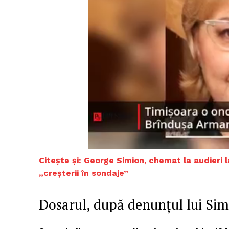
Citește și: George Simion, chemat la audieri 
„creșterii în sondaje”
Dosarul, după denunțul lui Si