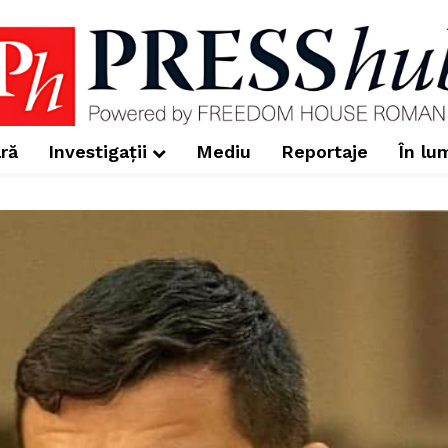
ră
Investigații
Mediu
Reportaje
În lu