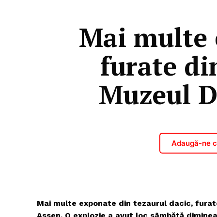
Mai multe 
furate di
Muzeul D
Adaugă-ne ca
Mai multe exponate din tezaurul dacic, furat
Assen. O explozie a avut loc sâmbătă diminea