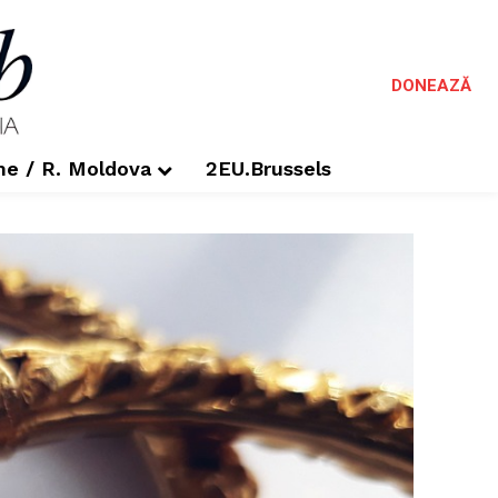
DONEAZĂ
me / R. Moldova
2EU.Brussels