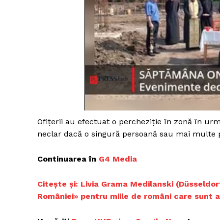
Ofițerii au efectuat o percheziție în zonă în u
neclar dacă o singură persoană sau mai multe p
Continuarea în
G4 Media
Citește și:
Livia Grama Medilanski (Düsseldorf
României» pentru miile de români care sunt aic