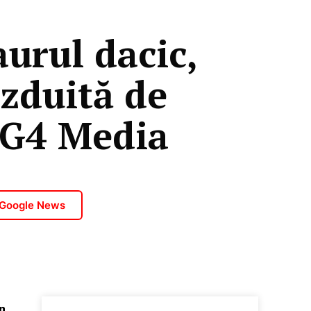
urul dacic,
ăzduită de
 G4 Media
 Google News
n