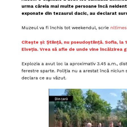
urma căreia mai multe persoane încă neidentif
exponate din tezaurul dacic, au declarat su
Muzeul va fi închis tot weekendul, scrie
nltimes
Citește și:
Știință, nu pseudoștiință. Sofia, la
Elveția. Vrea să afle de unde vine încălzirea g
Explozia a avut loc la aproximativ 3.45 a.m., di
ferestre sparte. Poliția nu a arestat încă niciu
declara ce au văzut.