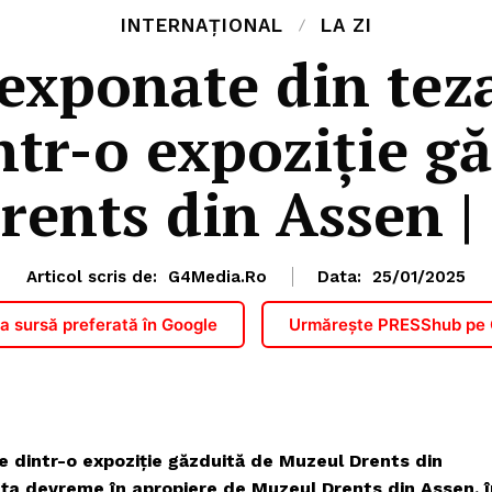
INTERNAȚIONAL
LA ZI
exponate din teza
ntr-o expoziție g
rents din Assen |
Articol scris de:
G4Media.ro
Data:
25/01/2025
 sursă preferată în Google
Urmărește PRESShub pe
e dintr-o expoziție găzduită de Muzeul Drents din
ța devreme în apropiere de Muzeul Drents din Assen, î