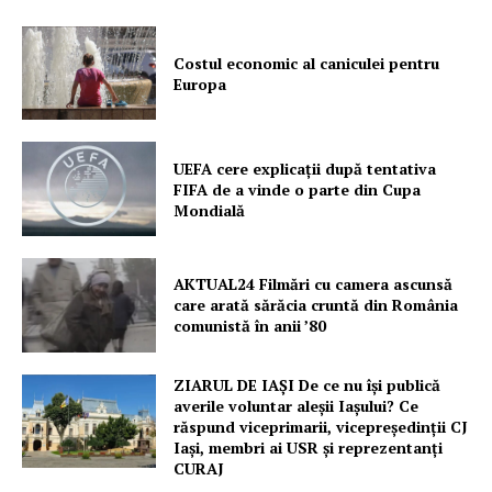
PRESShub
Costul economic al caniculei pentru
Europa
Despre noi / Echipa
Proiecte editoriale
UEFA cere explicații după tentativa
Rețea
FIFA de a vinde o parte din Cupa
Contact
Mondială
AKTUAL24 Filmări cu camera ascunsă
care arată sărăcia cruntă din România
comunistă în anii ’80
ZIARUL DE IAȘI De ce nu își publică
averile voluntar aleșii Iașului? Ce
răspund viceprimarii, vicepreședinții CJ
Iași, membri ai USR și reprezentanți
CURAJ