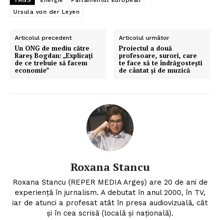
TAGS
Energie
Parlamentul European
Ursula von der Leyen
Articolul precedent
Articolul următor
Un ONG de mediu către
Proiectul a două
Rareș Bogdan: „Explicați
profesoare, surori, care
de ce trebuie să facem
te face să te îndrăgosteşti
economie”
de cântat şi de muzică
Roxana Stancu
Roxana Stancu (REPER MEDIA Argeş) are 20 de ani de
experiență în jurnalism. A debutat în anul 2000, în TV,
iar de atunci a profesat atât în presa audiovizuală, cât
și în cea scrisă (locală și națională).