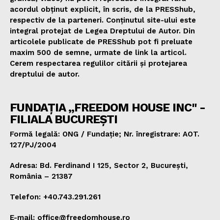
acordul obținut explicit, în scris, de la PRESShub,
respectiv de la parteneri. Conținutul site-ului este
integral protejat de Legea Dreptului de Autor. Din
articolele publicate de PRESShub pot fi preluate
maxim 500 de semne, urmate de link la articol.
Cerem respectarea regulilor citării și protejarea
dreptului de autor.
FUNDAȚIA „FREEDOM HOUSE INC" -
FILIALA BUCUREȘTI
Formă legală: ONG / Fundație; Nr. înregistrare: AOT.
127/PJ/2004
Adresa: Bd. Ferdinand I 125, Sector 2, București,
România – 21387
Telefon: +40.743.291.261
E-mail: office@freedomhouse.ro