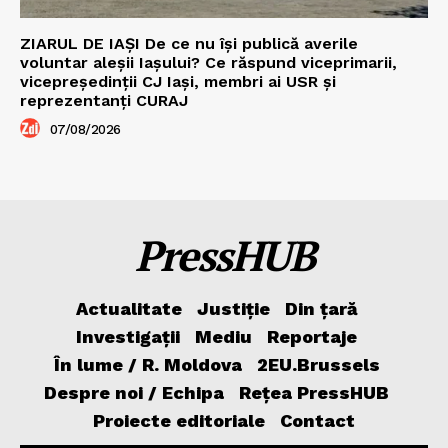
ZIARUL DE IAȘI De ce nu își publică averile
voluntar aleșii Iașului? Ce răspund viceprimarii,
vicepreședinții CJ Iași, membri ai USR și
reprezentanți CURAJ
07/08/2026
PressHUB
Actualitate
Justiție
Din țară
Investigații
Mediu
Reportaje
În lume / R. Moldova
2EU.Brussels
Despre noi / Echipa
Rețea PressHUB
Proiecte editoriale
Contact