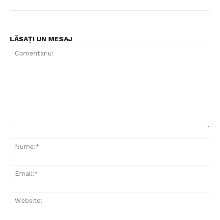
LĂSAȚI UN MESAJ
Comentariu:
Nu
Ema
Web