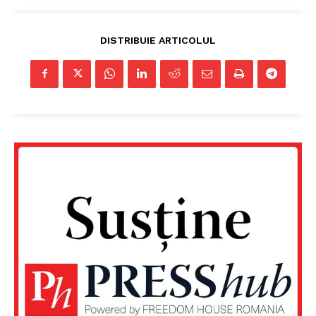
Un proiect
FREEDOM HOUSE ROMÂNIA
DISTRIBUIE ARTICOLUL
PRESShub
Despre noi / Echipa
Proiecte editoriale
Rețea
Contact