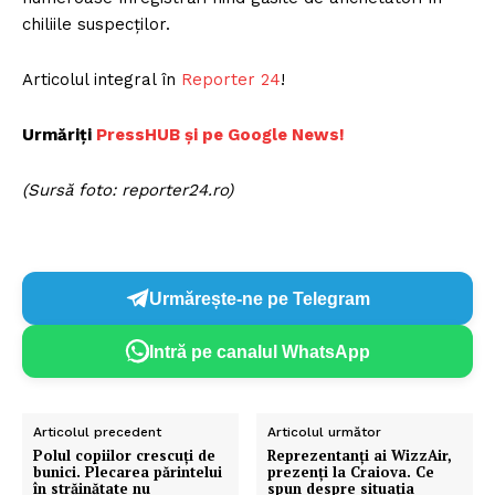
chiliile suspecților.
Articolul integral în
Reporter 24
!
Urmăriți
PressHUB și pe Google News!
(Sursă foto: reporter24.ro)
Urmărește-ne pe Telegram
Intră pe canalul WhatsApp
Articolul precedent
Articolul următor
Polul copiilor crescuţi de
Reprezentanți ai WizzAir,
bunici. Plecarea părintelui
prezenți la Craiova. Ce
în străinătate nu
spun despre situația