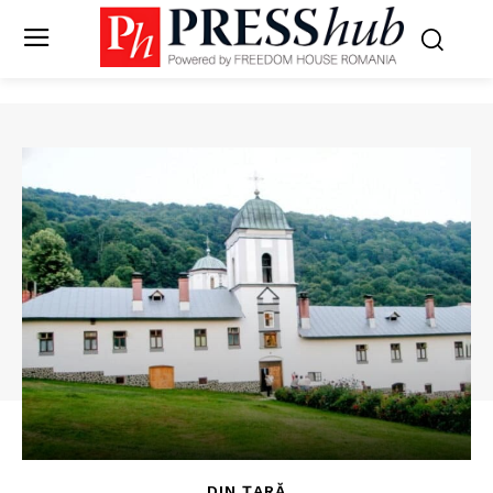
DIN ȚARĂ