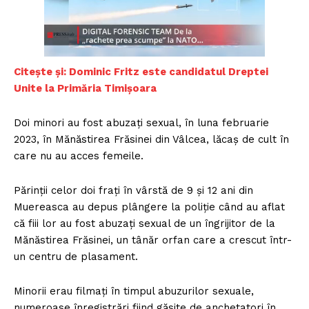
Citește și:
Dominic Fritz este candidatul Dreptei
Unite la Primăria Timișoara
Doi minori au fost abuzați sexual, în luna februarie
2023, în Mănăstirea Frăsinei din Vâlcea, lăcaș de cult în
care nu au acces femeile.
Părinții celor doi frați în vârstă de 9 și 12 ani din
Muereasca au depus plângere la poliție când au aflat
că fiii lor au fost abuzați sexual de un îngrijitor de la
Mănăstirea Frăsinei, un tânăr orfan care a crescut într-
un centru de plasament.
Minorii erau filmaţi în timpul abuzurilor sexuale,
numeroase înregistrări fiind găsite de anchetatori în