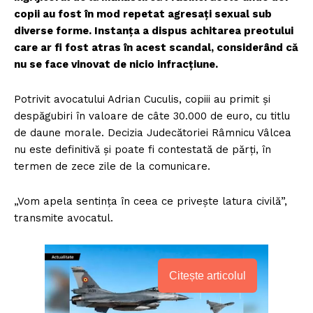
copii au fost în mod repetat agresaţi sexual sub
diverse forme. Instanța a dispus achitarea preotului
care ar fi fost atras în acest scandal, considerând că
nu se face vinovat de nicio infracţiune.
Potrivit avocatului Adrian Cuculis, copiii au primit şi
despăgubiri în valoare de câte 30.000 de euro, cu titlu
de daune morale. Decizia Judecătoriei Râmnicu Vâlcea
nu este definitivă şi poate fi contestată de părţi, în
termen de zece zile de la comunicare.
„Vom apela sentinţa în ceea ce priveşte latura civilă”,
transmite avocatul.
Citește articolul