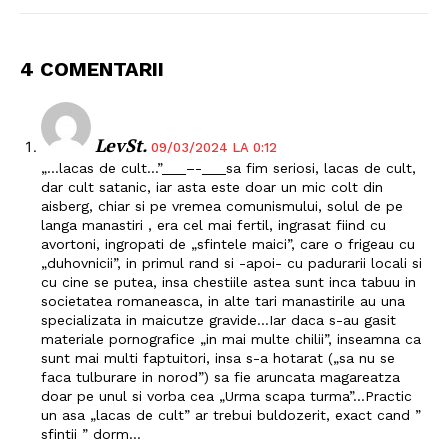
4 COMENTARII
LevSt.
09/03/2024 LA 0:12
„…lacas de cult…”___–-___sa fim seriosi, lacas de cult,
dar cult satanic, iar asta este doar un mic colt din
aisberg, chiar si pe vremea comunismului, solul de pe
langa manastiri , era cel mai fertil, ingrasat fiind cu
avortoni, ingropati de „sfintele maici”, care o frigeau cu
„duhovnicii”, in primul rand si -apoi- cu padurarii locali si
cu cine se putea, insa chestiile astea sunt inca tabuu in
societatea romaneasca, in alte tari manastirile au una
specializata in maicutze gravide…Iar daca s-au gasit
materiale pornografice „in mai multe chilii”, inseamna ca
sunt mai multi faptuitori, insa s-a hotarat („sa nu se
faca tulburare in norod”) sa fie aruncata magareatza
doar pe unul si vorba cea „Urma scapa turma”…Practic
un asa „lacas de cult” ar trebui buldozerit, exact cand ”
sfintii ” dorm…