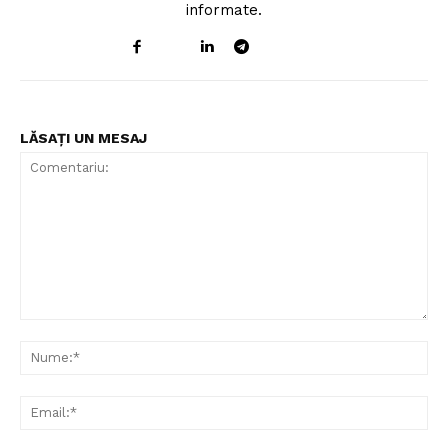
informate.
LĂSAȚI UN MESAJ
Comentariu:
Nu
Un proiect
Ema
FREEDOM HOUSE ROMÂNIA