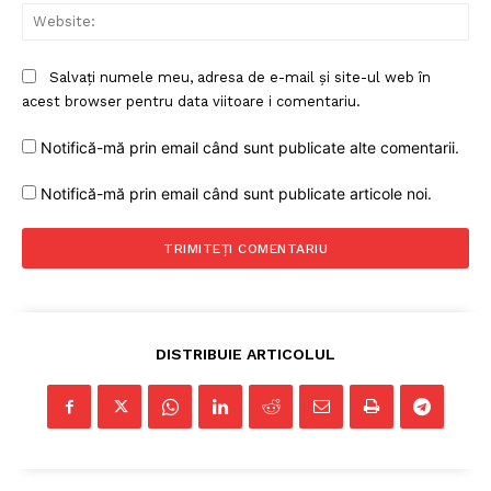
Web
Salvați numele meu, adresa de e-mail și site-ul web în
PRESShub
acest browser pentru data viitoare i comentariu.
Despre noi / Echipa
Notifică-mă prin email când sunt publicate alte comentarii.
Proiecte editoriale
Notifică-mă prin email când sunt publicate articole noi.
Rețea
Contact
DISTRIBUIE ARTICOLUL