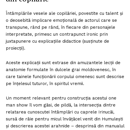
Întâmplările vesele ale copilăriei, povestite cu talent și
o deosebită implicare emoțională de actorul care se
transpune, rând pe rând, în fiecare din personajele
interpretate, primesc un contrapunct ironic prin
juxtapunere cu explicațiile didactice (susținute de
proiecții).
Aceste explicaţii sunt extrase din amuzantele lecții de
anatomie formulate în dulcele grai moldovenesc, în
care tainele funcționării corpului omenesc sunt descrise
pe înțelesul tuturor, în spiritul vremii.
Un moment relevant pentru construcția acestui one
man show îl vom găsi, de pildă, la intersecția dintre
relatarea cunoscutei întâmplări cu caprele Irinucăi,
sursă de râie pentru micul învățăcel venit din Humulești
și descrierea acestei arahnide – desprinsă din manualul