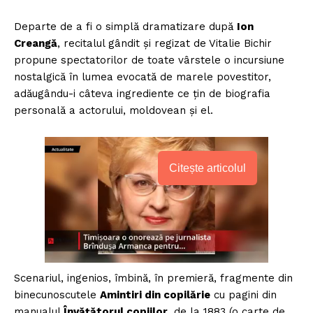
Departe de a fi o simplă dramatizare după
Ion
Creangă
, recitalul gândit şi regizat de Vitalie Bichir
propune spectatorilor de toate vârstele o incursiune
nostalgică în lumea evocată de marele povestitor,
adăugându-i câteva ingrediente ce țin de biografia
personală a actorului, moldovean și el.
Citește articolul
Scenariul, ingenios, îmbină, în premieră, fragmente din
binecunoscutele
Amintiri din copilărie
cu pagini din
manualul
Învățătorul copiilor
, de la 1883 (o carte de