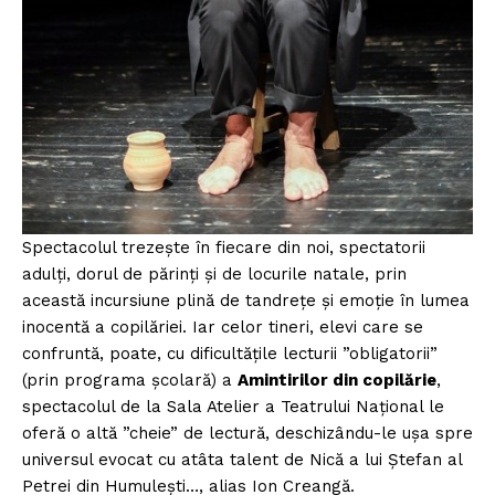
Spectacolul trezește în fiecare din noi, spectatorii
adulți, dorul de părinți și de locurile natale, prin
această incursiune plină de tandrețe și emoție în lumea
inocentă a copilăriei. Iar celor tineri, elevi care se
confruntă, poate, cu dificultățile lecturii ”obligatorii”
(prin programa școlară) a
Amintirilor din copilărie
,
spectacolul de la Sala Atelier a Teatrului Național le
oferă o altă ”cheie” de lectură, deschizându-le ușa spre
universul evocat cu atâta talent de Nică a lui Ștefan al
Petrei din Humulești…, alias Ion Creangă.