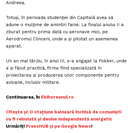
Andreea.
Totuşi, în perioada studenţiei din Capitală avea să
adune o mulţime de amintiri faine. La finalul anului II a
zburat pentru prima dată cu aeronave mici, pe
Aerodromul Clinceni, unde a şi pilotat un asemenea
aparat.
Un an mai târziu, în anul III, s-a angajat la Fokker, unde
a şi făcut practică, firma fiind specializată în
proiectarea şi producerea unor componente pentru
avioane, inclusiv militare.
Continuarea, în
E
bihoreanul.ro
C
itește și: O stațiune balneară închisă de comuniști
va fi reînviată și devine independentă energetic
Urmăriți
PressHUB și pe Goog
le News
!