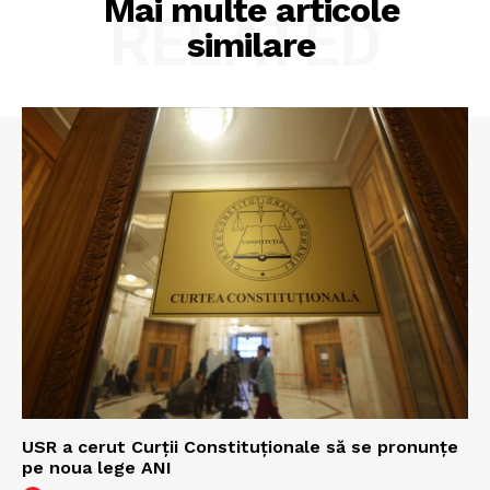
Mai multe articole
RELATED
similare
USR a cerut Curții Constituționale să se pronunțe
pe noua lege ANI