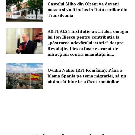
Castelul Miko din Olteni va deveni
muzeu şi va fi inclus în Ruta curiilor din
Transilvania
AKTUAL24 Instituție a statului, omagiu
lui Ion Iliescu pentru contribuția la
„păstrarea adevărului istoric” despre
Revoluție. Iliescu fusese acuzat de
infracțiuni contra umanității în...
Ovidiu Nahoi (RFI România): Până a
blama Spania pe tema migrației, să nu
uităm cât bine le-a făcut românilor