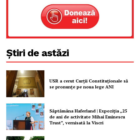
Un proiect
FREEDOM HOUSE ROMÂNIA
Știri de astăzi
PRESShub
Despre noi / Echipa
Proiecte editoriale
USR a cerut Curții Constituționale să
Rețea
se pronunțe pe noua lege ANI
Contact
Săptămâna Haferland | Expoziţia „25
de ani de activitate Mihai Eminescu
Trust”, vernisată la Viscri