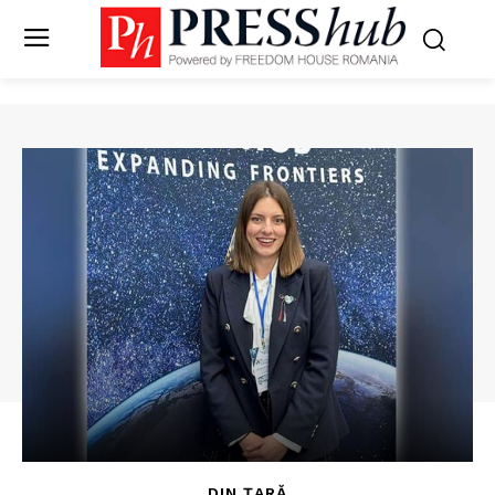
DIN ȚARĂ