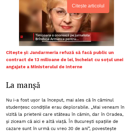
Citește articolul
C
itește și: Jandarmeria refuză să facă public un
contract de 13 milioane de lei, încheiat cu soțul unei
angajate a Ministerului de Interne
La manşă
Nu i-a fost uşor la început, mai ales că în căminul
studenţesc condiţiile erau deplorabile. „Mai veneam în
vizită la prietenii care stăteau în cămin, dar în Oradea,
şi ziceam că aici e altă viaţă. În Bucureşti spaţiile de
cazare sunt în urmă cu vreo 30 de ani”, povesteşte