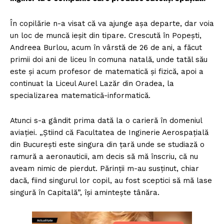
În copilărie n-a visat că va ajunge aşa departe, dar voia
un loc de muncă ieşit din tipare. Crescută în Popeşti,
Andreea Burlou, acum în vârstă de 26 de ani, a făcut
primii doi ani de liceu în comuna natală, unde tatăl său
este şi acum profesor de matematică şi fizică, apoi a
continuat la Liceul Aurel Lazăr din Oradea, la
specializarea matematică-informatică.
Atunci s-a gândit prima dată la o carieră în domeniul
aviaţiei. „Ştiind că Facultatea de Inginerie Aerospaţială
din Bucureşti este singura din ţară unde se studiază o
ramură a aeronauticii, am decis să mă înscriu, că nu
aveam nimic de pierdut. Părinţii m-au susţinut, chiar
dacă, fiind singurul lor copil, au fost sceptici să mă lase
singură în Capitală”, îşi aminteşte tânăra.