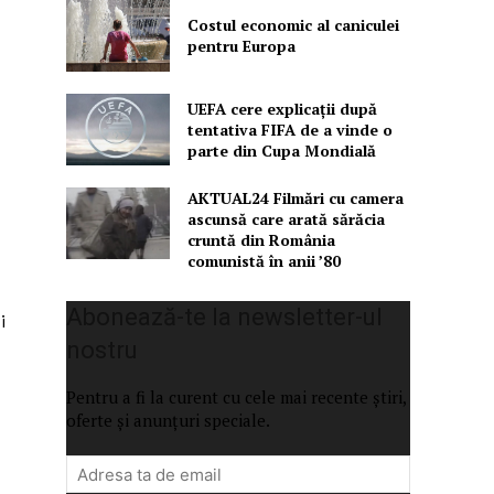
Costul economic al caniculei
pentru Europa
UEFA cere explicații după
tentativa FIFA de a vinde o
parte din Cupa Mondială
AKTUAL24 Filmări cu camera
ascunsă care arată sărăcia
cruntă din România
comunistă în anii ’80
Abonează-te la newsletter-ul
i
nostru
Pentru a fi la curent cu cele mai recente știri,
oferte și anunțuri speciale.