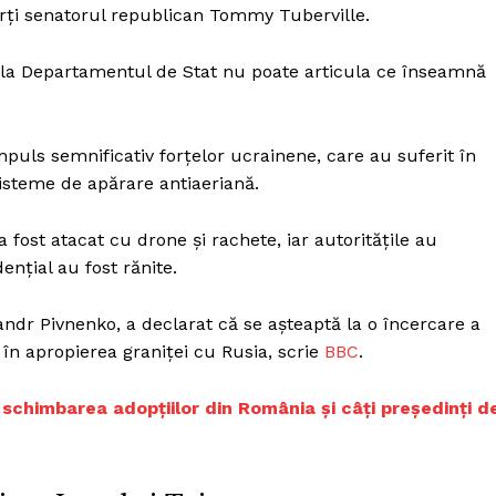
arți senatorul republican Tommy Tuberville.
 la Departamentul de Stat nu poate articula ce înseamnă
puls semnificativ forțelor ucrainene, care au suferit în
sisteme de apărare antiaeriană.
a fost atacat cu drone și rachete, iar autoritățile au
ențial au fost rănite.
dr Pivnenko, a declarat că se așteaptă la o încercare a
ă în apropierea graniței cu Rusia, scrie
BBC
.
schimbarea adopțiilor din România și câți președinți d