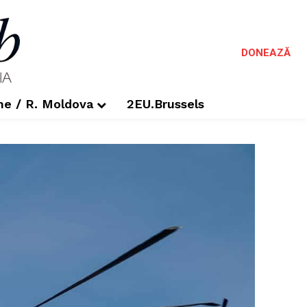
DONEAZĂ
me / R. Moldova
2EU.Brussels