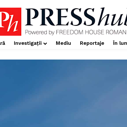
ră
Investigații
Mediu
Reportaje
În lu