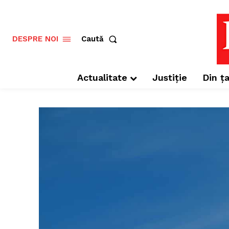
Caută
DESPRE NOI
Actualitate
Justiție
Din ța