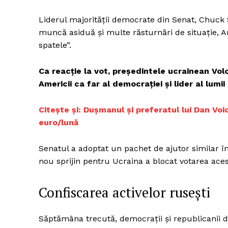
Liderul majorității democrate din Senat, Chuck
muncă asiduă și multe răsturnări de situație, A
spatele”.
Un pro
FREEDOM
ROMÂ
Ca reacție la vot, președintele ucrainean Vol
Americii ca far al democrației și lider al lumii 
Citește și: Dușmanul și preferatul lui Dan Voi
euro/lună
Senatul a adoptat un pachet de ajutor similar î
nou sprijin pentru Ucraina a blocat votarea ace
Confiscarea activelor rusești
Săptămâna trecută, democrații și republicanii 