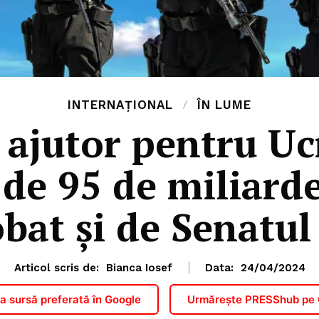
INTERNAȚIONAL
ÎN LUME
 ajutor pentru Ucr
 de 95 de miliarde
bat și de Senatu
Articol scris de:
Bianca Iosef
Data:
24/04/2024
 sursă preferată în Google
Urmărește PRESShub pe