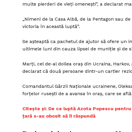
multe pierderi de vieți omenești”, a declarat m
„Nimeni de la Casa Albă, de la Pentagon sau de
victoria în această luptă”.
Se așteaptă ca pachetul de ajutor să ofere un im
ultimele luni din cauza lipsei de muniție și de 
Marți, cel de-al doilea oraș din Ucraina, Harkov, 
declarat că două persoane dintr-un cartier rezid
Comandantul Gărzii Naționale ucrainene, Oleksan
forțelor rusești de a avansa în oraș, care se afl
Citește și: De ce luptă Azota Popescu pentru 
țară s-au obosit să îi răspundă