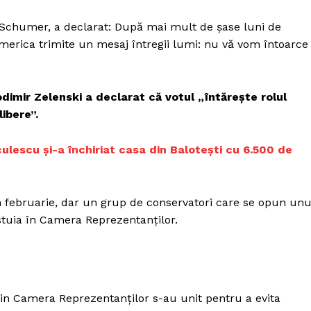
Proiecte editoriale
 Schumer, a declarat: După mai mult de șase luni de
Rețea
merica trimite un mesaj întregii lumi: nu vă vom întoarce
Contact
iect
 HOUSE
NIA
odimir Zelenski a declarat că votul „întărește rolul
libere”.
culescu și-a închiriat casa din Balotești cu 6.500 de
n februarie, dar un grup de conservatori care se opun unu
stuia în Camera Reprezentanților.
din Camera Reprezentanților s-au unit pentru a evita