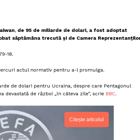
Taiwan
,
de 95 de miliarde de dolari, a fost adoptat
obat săptămâna trecută și de Camera Reprezentanților
79-18.
rcuri actul normativ pentru a-l promulga.
iarde de dolari pentru Ucraina, despre care Pentagonul
a devastată de război „în câteva zile”, scrie
BBC
.
Citește articolul