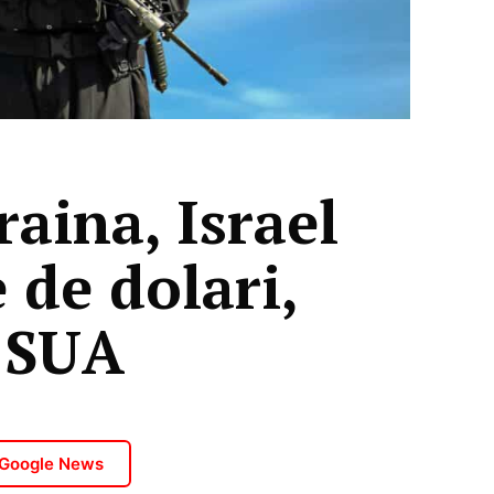
aina, Israel
 de dolari,
l SUA
 Google News