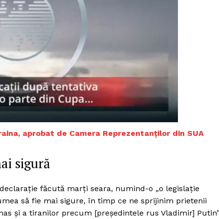
Ucraina, aprobat de Camera Reprezentanţilor din SUA
ai sigură
PRESShub
declarație făcută marți seara, numind-o „o legislație
umea să fie mai sigure, în timp ce ne sprijinim prietenii
Despre noi / Echipa
s și a tiranilor precum [președintele rus Vladimir] Putin”