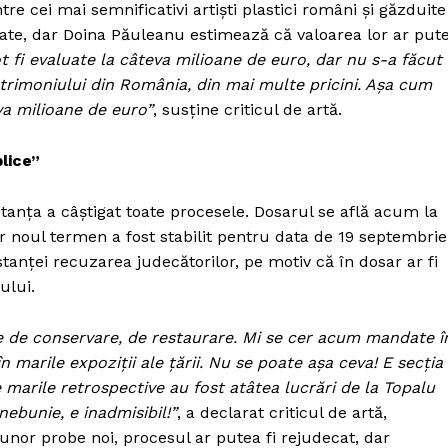
Proiecte editoriale
re cei mai semnificativi artişti plastici români şi găzduite
ate, dar Doina Păuleanu estimează că valoarea lor ar put
Rețea
t fi evaluate la câteva milioane de euro, dar nu s-a făcut
Contact
atrimoniului din România, din mai multe pricini. Aşa cum
iect
eva milioane de euro”
, susţine criticul de artă.
 HOUSE
NIA
lice”
nţa a câştigat toate procesele. Dosarul se află acum la
ar noul termen a fost stabilit pentru data de 19 septembrie
tanţei recuzarea judecătorilor, pe motiv că în dosar ar fi
ului.
e de conservare, de restaurare. Mi se cer acum mandate î
n marile expoziţii ale ţării. Nu se poate aşa ceva! E secţia
 marile retrospective au fost atâtea lucrări de la Topalu
nebunie, e inadmisibil!”
, a declarat criticul de artă,
nor probe noi, procesul ar putea fi rejudecat, dar