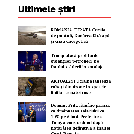
Ultimele știri
ROMÂNIA CURATĂ Cutiile
de pantofi, Dunărea fără apă
și criza energetică
Trump atacă profiturile
giganților petrolieri, pe
fondul scăderii în sondaje
AKTUAL24 | Ucraina lansează
roboți din drone în spatele
liniilor armatei ruse
Dominic Fritz rămâne primar,
cu diminuarea salariului cu
10% pe 6 luni. Prefectura
Timiș a emis ordinul după
hotărârea definitivă a Înaltei
Curți. Reacția...