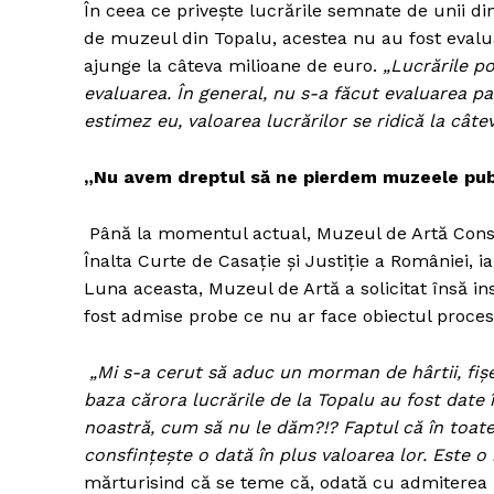
În ceea ce priveşte lucrările semnate de unii dint
de muzeul din Topalu, acestea nu au fost evalu
ajunge la câteva milioane de euro.
„Lucrările po
evaluarea. În general, nu s-a făcut evaluarea p
Un pro
estimez eu, valoarea lucrărilor se ridică la cât
FREEDOM
ROMÂ
„Nu avem dreptul să ne pierdem muzeele pub
Până la momentul actual, Muzeul de Artă Consta
Înalta Curte de Casaţie şi Justiţie a României, i
Luna aceasta, Muzeul de Artă a solicitat însă ins
fost admise probe ce nu ar face obiectul proces
„Mi s-a cerut să aduc un morman de hârtii, fiş
baza cărora lucrările de la Topalu au fost date î
noastră, cum să nu le dăm?!? Faptul că în toate
consfinţeşte o dată în plus valoarea lor. Este o 
mărturisind că se teme că, odată cu admiterea u