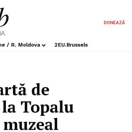
DONEAZĂ
me / R. Moldova
2EU.Brussels
artă de
 la Topalu
ul muzeal