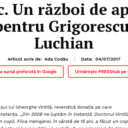
. Un război de a
entru Grigorescu
Luchian
Articol scris de:
Ada Codău
Data:
04/07/2017
 sursă preferată în Google
Urmărește PRESShub pe
aşul lui Gheorghe Vintilă, revendică donaţia pe care
onstanţa.
„Din 2008 ne luptăm în instanţă. Doctorul Vintil
n copil. Fiica menajerei, în vârstă de 15 ani, a făcut un copi