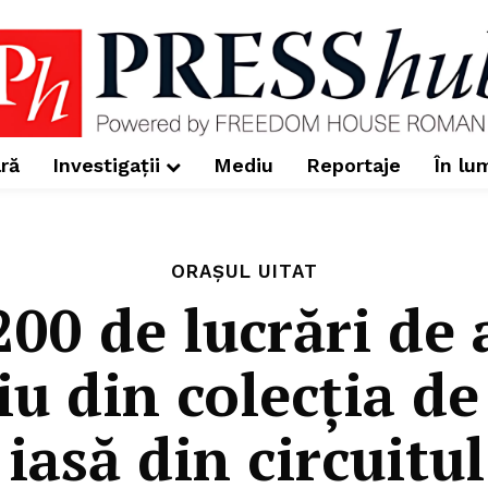
ră
Investigații
Mediu
Reportaje
În lu
ORAȘUL UITAT
200 de lucrări de 
u din colecţia de
 iasă din circuit