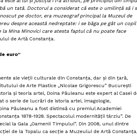
ste al lui şi justiţia i l-a atribuit, pe principiul din timpu
bă un tată. Doctorul a considerat că este o umilinţă să i 
unoscut pe doctor, era muzeograf principal la Muzeul de
mereu despre această nedreptate: i se băga pe gât un copil
de la Mina Minovici care atesta faptul că nu poate face
ului de Artă Constanţa.
 de euro”
nte ale vieţii culturale din Constanţa, dar şi din ţară,
stitutului de Arte Plastice „Nicolae Grigorescu” Bucureşti
storia şi teoria artei, Doina Păuleanu este expert al Casei d
t o serie de lucrări de istoria artei, imagologie,
oina Păuleanu a fost distinsă cu premiul Academiei
onstanţa 1878-1928. Spectacolul modernităţii târziu”. De
cial la Gala „Oamenii Timpului”. Din 2008, unul dintre
lecţiei de la Topalu ca secţie a Muzeului de Artă Constanţa