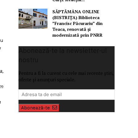
SĂPTĂMÂNA ONLINE
(BISTRIȚA) Biblioteca
”Francisc Păcurariu” din
Teaca, renovată și
modernizată prin PNRR
lu
u
Abonează-te la newsletter-ul
nostru
a,
Pentru a fi la curent cu cele mai recente știri,
oferte și anunțuri speciale.
am
a
Abonează-te