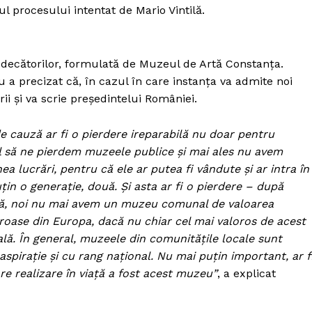
 procesului intentat de Mario Vintilă.
udecătorilor, formulată de Muzeul de Artă Constanţa.
u a precizat că, în cazul în care instanţa va admite noi
rii şi va scrie preşedintelui României.
e cauză ar fi o pierdere ireparabilă nu doar pentru
 să ne pierdem muzeele publice şi mai ales nu avem
 lucrări, pentru că ele ar putea fi vândute şi ar intra în
ţin o generaţie, două. Şi asta ar fi o pierdere – după
ă, noi nu mai avem un muzeu comunal de valoarea
oroase din Europa, dacă nu chiar cel mai valoros de acest
lă. În general, muzeele din comunităţile locale sunt
piraţie şi cu rang naţional. Nu mai puţin important, ar f
e realizare în viaţă a fost acest muzeu”
, a explicat