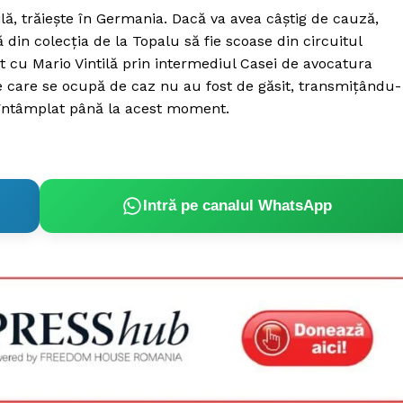
lă, trăieşte în Germania. Dacă va avea câştig de cauză,
ă din colecţia de la Topalu să fie scoase din circuitul
 cu Mario Vintilă prin intermediul Casei de avocatura
le care se ocupă de caz nu au fost de găsit, transmiţându-
a întâmplat până la acest moment.
Intră pe canalul WhatsApp