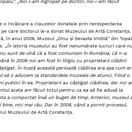
Topalu”. „Noi l-am îngropat pe doctor, noi i-am făcut
e o încălcare a clauzelor donatale prin nerespectarea
or pe care doctorul le-a donat Muzeului de Artă Constanţa.
, în anul 2008, Muzeul „Dinu şi Sevasta Vintilă” din Topa
le.
„În istoria muzeului au fost nenumărate lucruri care n
eu nu sunt de vină că a fost comunism în România, că n-a
nă în 2006 noi am fost în litigiu cu proprietarii clădirii
câştigat. În toată această perioadă clădirea era aşa cum er
pul să o aducem la standardele muzeale de atunci. Fiind o
i publici în ea. Proprietarii au câştigat clădirea, dar noi 
tul acela am făcut totul pentru ca ea să fie adusă la
ta a comportat însă un buget de timp. Anterior, muzeul 
 bine, nici mai rău. Dar în 2008, când a pornit procesul,
PRESShub
torul Muzeului de Artă Constanţa.
Despre noi / Echipa