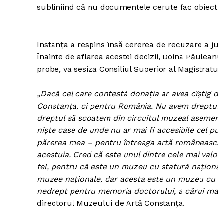
subliniind că nu documentele cerute fac obiectul
Instanţa a respins însă cererea de recuzare a j
Înainte de aflarea acestei decizii, Doina Păulean
probe, va sesiza Consiliul Superior al Magistratu
„Dacă cel care contestă donaţia ar avea cîştig d
Constanţa, ci pentru România. Nu avem dreptul
dreptul să scoatem din circuitul muzeal asemenea
nişte case de unde nu ar mai fi accesibile cel pu
părerea mea – pentru întreaga artă româneasc
acestuia. Cred că este unul dintre cele mai val
fel, pentru că este un muzeu cu statură naţiona
muzee naţionale, dar acesta este un muzeu cu as
nedrept pentru memoria doctorului, a cărui mar
directorul Muzeului de Artă Constanţa.