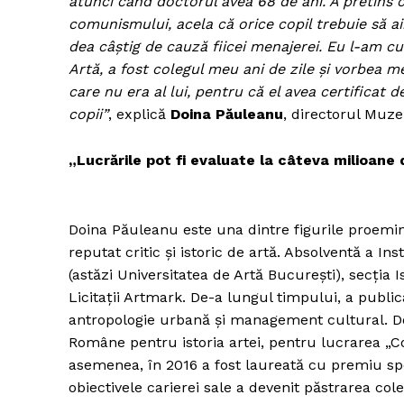
atunci când doctorul avea 68 de ani. A pretins că e
comunismului, acela că orice copil trebuie să ai
dea câştig de cauză fiicei menajerei. Eu l-am c
Artă, a fost colegul meu ani de zile şi vorbea 
care nu era al lui, pentru că el avea certificat 
copii”
, explică
Doina Păuleanu
, directorul Muze
„Lucrările pot fi evaluate la câteva milioane
Doina Păuleanu este una dintre figurile proemine
reputat critic şi istoric de artă. Absolventă a In
(astăzi Universitatea de Artă Bucureşti), secţia I
Licitaţii Artmark. De-a lungul timpului, a publica
antropologie urbană şi management cultural. D
Române pentru istoria artei, pentru lucrarea „C
asemenea, în 2016 a fost laureată cu premiu spe
obiectivele carierei sale a devenit păstrarea co