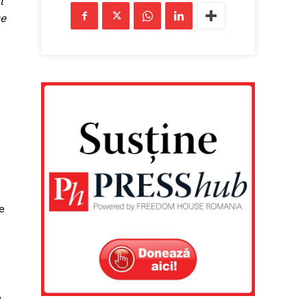
l
se
e
,