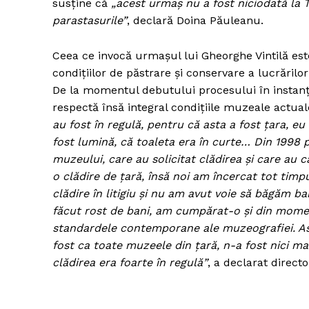
susţine că
„acest urmaş nu a fost niciodată la 
parastasurile”
, declară Doina Păuleanu.
Ceea ce invocă urmaşul lui Gheorghe Vintilă est
condiţiilor de păstrare şi conservare a lucrăril
De la momentul debutului procesului în instanţă
respectă însă integral condiţiile muzeale actua
au fost în regulă, pentru că asta a fost ţara, 
fost lumină, că toaleta era în curte… Din 1998 pâ
muzeului, care au solicitat clădirea şi care au 
o clădire de ţară, însă noi am încercat tot tim
clădire în litigiu şi nu am avut voie să băgăm ban
făcut rost de bani, am cumpărat-o şi din momen
standardele contemporane ale muzeografiei. As
fost ca toate muzeele din ţară, n-a fost nici mai
clădirea era foarte în regulă”
, a declarat direc